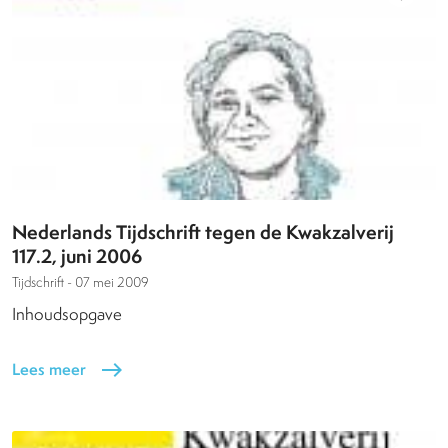
Nederlands Tijdschrift tegen de Kwakzalverij
117.2, juni 2006
Tijdschrift -
07 mei 2009
Inhoudsopgave
Lees meer
east