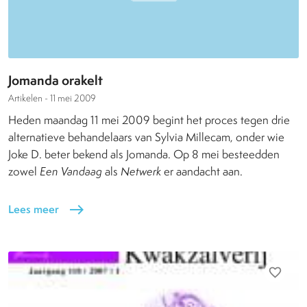
Jomanda orakelt
Artikelen -
11 mei 2009
Heden maandag 11 mei 2009 begint het proces tegen drie
alternatieve behandelaars van Sylvia Millecam, onder wie
Joke D. beter bekend als Jomanda. Op 8 mei besteedden
zowel
Een Vandaag
als
Netwerk
er aandacht aan.
Lees meer
east
favorite_border