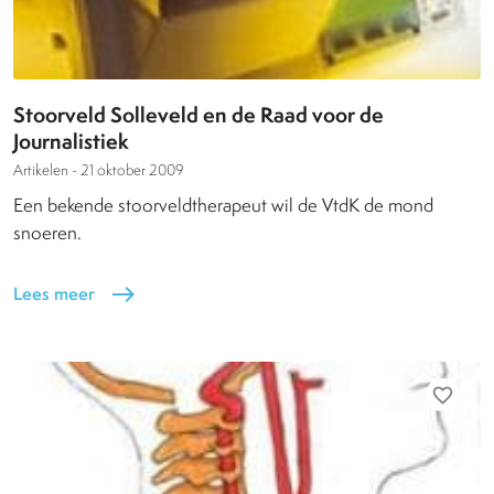
Stoorveld Solleveld en de Raad voor de
Journalistiek
Artikelen -
21 oktober 2009
Een bekende stoorveldtherapeut wil de VtdK de mond
snoeren.
Lees meer
east
favorite_border