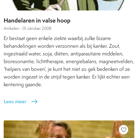
Handelaren in valse hoop
Artikelen -
01 oktober 2008
Er bestaat geen enkele ziekte waarbij zulke bizarre
behandelingen worden verzonnen als bij kanker. Zout,
ingestraald water, soja, diëten, antiparasitaire middelen,
bioresonantie, lichttherapie, energiebalans, magneetvelden,
‘helpers van boven’, je kunt het niet zo gek bedenken of ze
worden ingezet in de strijd tegen kanker. Er lijkt echter een
kentering gaande.
Lees meer
east
favorite_border