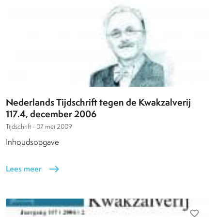
Nederlands Tijdschrift tegen de Kwakzalverij
117.4, december 2006
Tijdschrift -
07 mei 2009
Inhoudsopgave
Lees meer
east
favorite_border