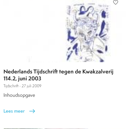
favorite_border
Nederlands Tijdschrift tegen de Kwakzalverij
114.2, juni 2003
Tijdschrift -
27 juli 2009
Inhoudsopgave
Lees meer
east