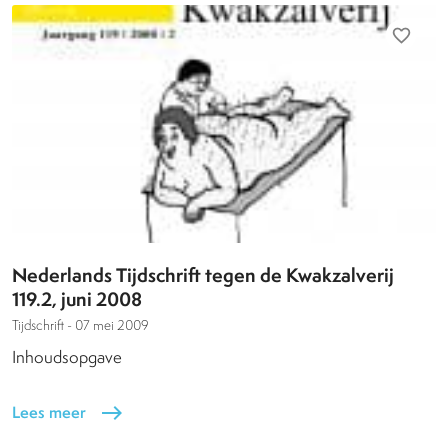
favorite_border
Nederlands Tijdschrift tegen de Kwakzalverij
119.2, juni 2008
Tijdschrift -
07 mei 2009
Inhoudsopgave
Lees meer
east