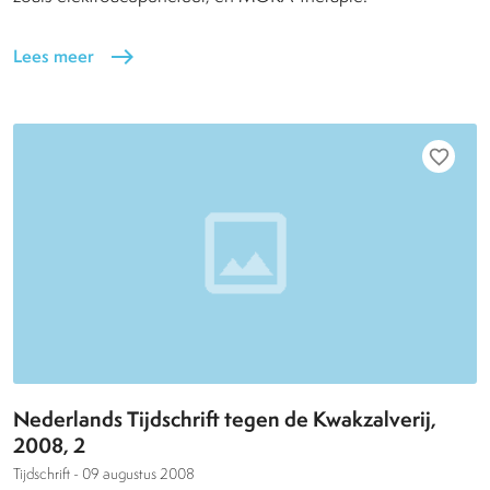
Lees meer
east
favorite_border
Nederlands Tijdschrift tegen de Kwakzalverij,
2008, 2
Tijdschrift -
09 augustus 2008