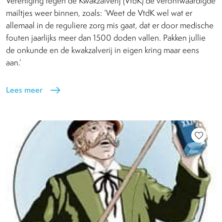
Vereniging tegen de Kwakzalverij (VtdK) de verontwaardigde
mailtjes weer binnen, zoals: ‘Weet de VtdK wel wat er
allemaal in de reguliere zorg mis gaat, dat er door medische
fouten jaarlijks meer dan 1500 doden vallen. Pakken jullie
de onkunde en de kwakzalverij in eigen kring maar eens
aan.’
Lees meer
east
favorite_border