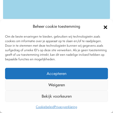
IGZ blameert zich met aanpak Integraal Medisch
Beheer cookie toestemming
Centrum Maria Magdalena in Roosendaal
Om de beste ervaringen te bieden, gebruiken wij technologieën zoals
Artikelen -
30 december 2007
cookies om informatie over je apparaat op te slaan en/of te raadplegen.
Door in te stemmen met deze technologieën kunnen wij gegevens zoals
De IGZ legt het handelen van een mediamieke,
surfgedrag of unieke ID's op deze site verwerken. Als je geen toestemming
orthomoleculaire therapeute voor aan het Tuchtcollege van
geeft of uw toestemming intrekt, kan dit een nadelige invloed hebben op
bepaalde functies en mogelijkheden.
de Maatschappij ter Bevordering van de Orthomoleculaire
Geneeskunde (MBOG).
Accepteren
Lees meer
east
Weigeren
Bekijk voorkeuren
favorite_border
Cookiebeleid
Privacyverklaring