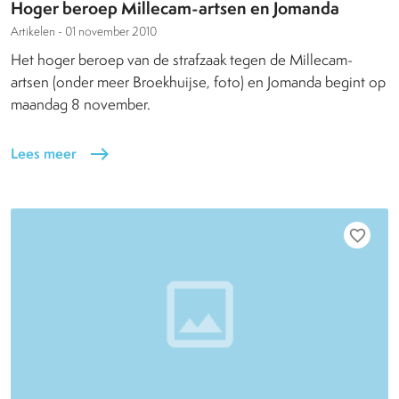
Hoger beroep Millecam-artsen en Jomanda
Artikelen -
01 november 2010
Het hoger beroep van de strafzaak tegen de Millecam-
artsen (onder meer Broekhuijse, foto) en Jomanda begint op
maandag 8 november.
Lees meer
east
favorite_border