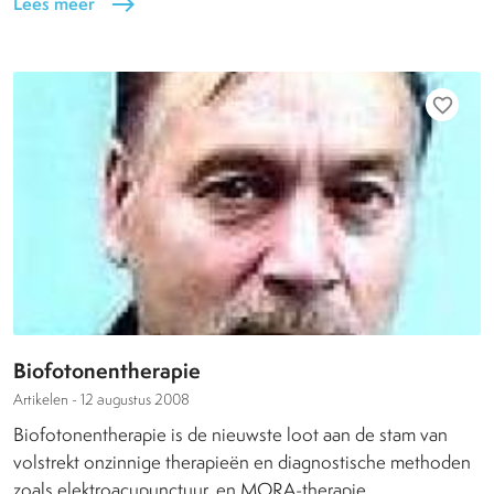
Lees meer
east
favorite_border
Biofotonentherapie
Artikelen -
12 augustus 2008
Biofotonentherapie is de nieuwste loot aan de stam van
volstrekt onzinnige therapieën en diagnostische methoden
zoals elektroacupunctuur, en MORA-therapie.