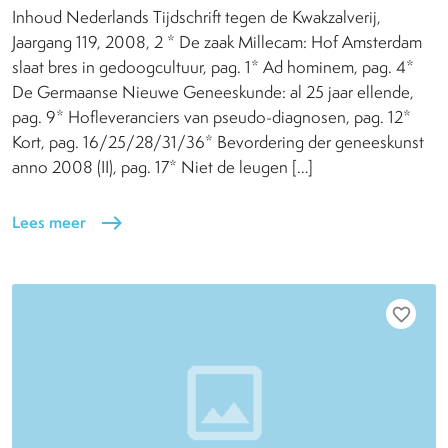
Inhoud Nederlands Tijdschrift tegen de Kwakzalverij,
Jaargang 119, 2008, 2 * De zaak Millecam: Hof Amsterdam
slaat bres in gedoogcultuur, pag. 1* Ad hominem, pag. 4*
De Germaanse Nieuwe Geneeskunde: al 25 jaar ellende,
pag. 9* Hofleveranciers van pseudo-diagnosen, pag. 12*
Kort, pag. 16/25/28/31/36* Bevordering der geneeskunst
anno 2008 (II), pag. 17* Niet de leugen […]
Lees meer
east
favorite_border