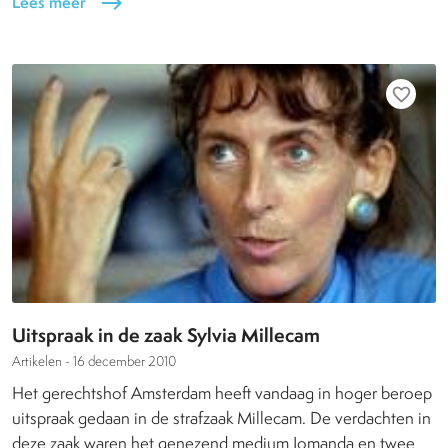
Lees meer
east
favorite_border
Uitspraak in de zaak Sylvia Millecam
Artikelen -
16 december 2010
Het gerechtshof Amsterdam heeft vandaag in hoger beroep
uitspraak gedaan in de strafzaak Millecam. De verdachten in
deze zaak waren het genezend medium Jomanda en twee