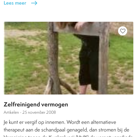
Lees meer
east
favorite_border
Zelfreinigend vermogen
Artikelen -
25 november 2008
Je kunt er vergif op innemen. Wordt een alternatieve
therapeut aan de schandpaal genageld, dan stromen bij de