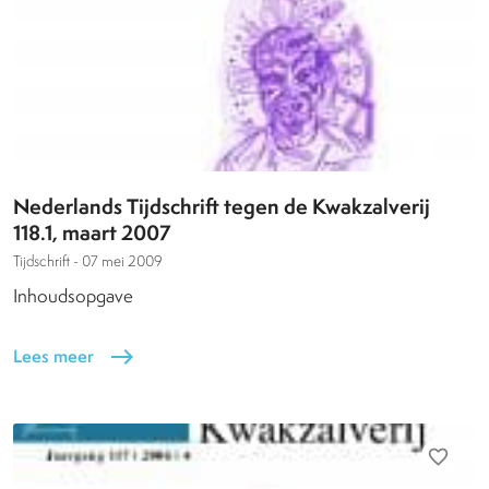
Nederlands Tijdschrift tegen de Kwakzalverij
118.1, maart 2007
Tijdschrift -
07 mei 2009
Inhoudsopgave
Lees meer
east
favorite_border