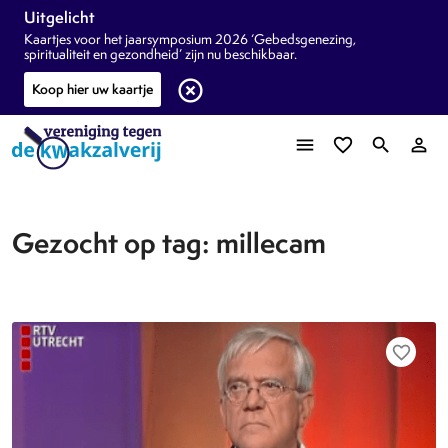
Uitgelicht
Kaartjes voor het jaarsymposium 2026 ‘Gebedsgenezing,
spiritualiteit en gezondheid’ zijn nu beschikbaar.
highlight_off
Koop hier uw kaartje
menu
favorite_border
search
person_outline
Gezocht op tag: millecam
favorite_border