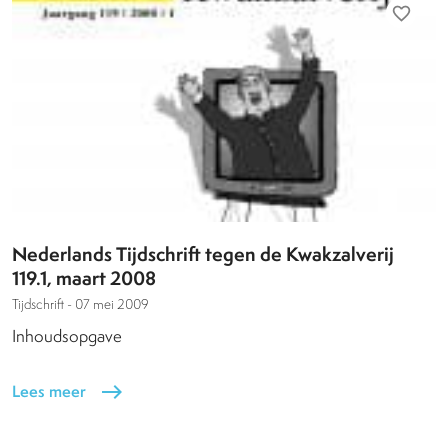
favorite_border
Nederlands Tijdschrift tegen de Kwakzalverij
119.1, maart 2008
Tijdschrift -
07 mei 2009
Inhoudsopgave
Lees meer
east