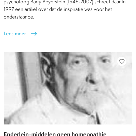
psycholoog Barry Beyerstein (1946-2007) schreef daar in
1997 een artikel over dat de inspiratie was voor het
onderstaande.
Lees meer
east
favorite_border
Enderlein-middelen geen homeopathie