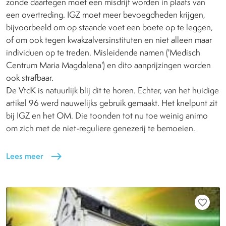
zonde daartegen moet een misdrijf worden in plaats van
een overtreding. IGZ moet meer bevoegdheden krijgen,
bijvoorbeeld om op staande voet een boete op te leggen,
of om ook tegen kwakzalversinstituten en niet alleen maar
individuen op te treden. Misleidende namen ('Medisch
Centrum Maria Magdalena') en dito aanprijzingen worden
ook strafbaar.
De VtdK is natuurlijk blij dit te horen. Echter, van het huidige
artikel 96 werd nauwelijks gebruik gemaakt. Het knelpunt zit
bij IGZ en het OM. Die toonden tot nu toe weinig animo
om zich met de niet-reguliere genezerij te bemoeien.
Lees meer
east
favorite_border