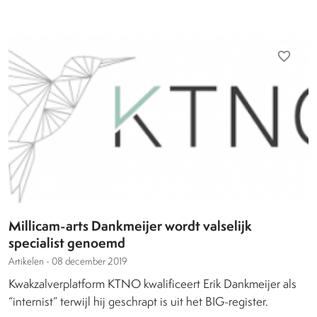
favorite_border
Millicam-arts Dankmeijer wordt valselijk
specialist genoemd
Artikelen -
08 december 2019
Kwakzalverplatform KTNO kwalificeert Erik Dankmeijer als
“internist” terwijl hij geschrapt is uit het BIG-register.