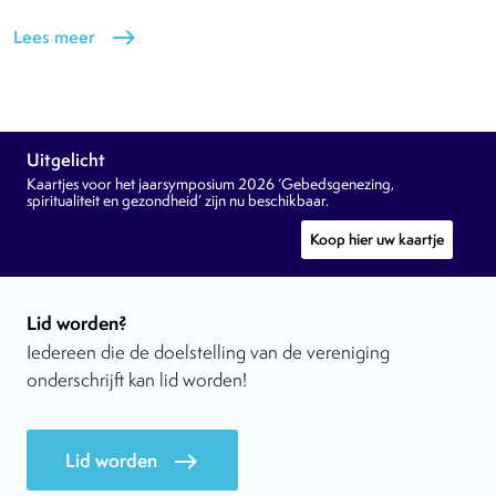
Lees meer
east
Uitgelicht
Kaartjes voor het jaarsymposium 2026 ‘Gebedsgenezing,
spiritualiteit en gezondheid’ zijn nu beschikbaar.
Koop hier uw kaartje
Lid worden?
Iedereen die de doelstelling van de vereniging
onderschrijft kan lid worden!
Lid worden
east