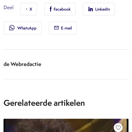
Deel
X
Facebook
LinkedIn
whatsapp
WhatsApp
E-mail
de Webredactie
Gerelateerde artikelen
favorite_border