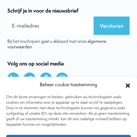
Schrijf je in voor de nieuwsbrief
Versturen
Bij het inschrijven gaat u akkoord met onze
algemene
voorwaarden
Volg ons op social media
Beheer cookie toestemming
Om de beste ervaringen te bieden, gebruiken wij technologieën zoals
cookies om informatie over je apparaat op te slaan en/of te raadplegen.
Door in te stemmen met deze technologieën kunnen wij gegevens zoals
Over VtdK
surfgedrag of unieke ID's op deze site verwerken. Als je geen toestemming
Contact
geeft of uw toestemming intrekt, kan dit een nadelige invloed hebben op
Nieuws
bepaalde functies en mogelijkheden.
Behandelwijzen
Dossiers