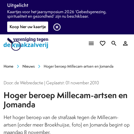
Uitgelicht
Kaartjes voor het jaarsymposium 2026 ‘Gebedsgenezing,
spiritualiteit en gezondheid’ zijn nu beschikbaar.
highlight_off
Koop hier uw kaartje
menu
favorite_border
search
person_outline
chevron_right
chevron_right
Home
Nieuws
Hoger beroep Millecam-artsen en Jomanda
Door: de Webredactie | Geplaatst: 01 november 2010
Hoger beroep Millecam-artsen en
Jomanda
Het hoger beroep van de strafzaak tegen de Millecam-
artsen (onder meer Broekhuijse, foto) en Jomanda begint op
maandag 8 november.