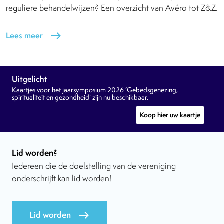
reguliere behandelwijzen? Een overzicht van Avéro tot Z&Z.
Lees meer
east
Uitgelicht
Kaartjes voor het jaarsymposium 2026 ‘Gebedsgenezing,
spiritualiteit en gezondheid’ zijn nu beschikbaar.
Koop hier uw kaartje
Lid worden?
Iedereen die de doelstelling van de vereniging
onderschrijft kan lid worden!
Lid worden
east