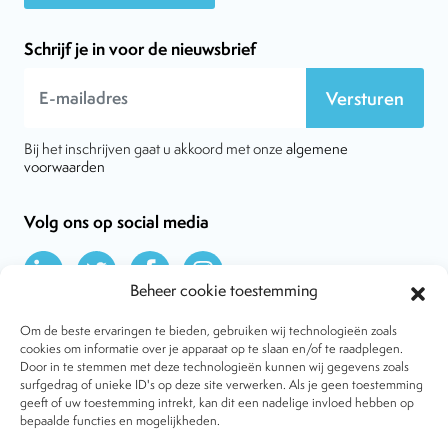
Schrijf je in voor de nieuwsbrief
Versturen
Bij het inschrijven gaat u akkoord met onze
algemene
voorwaarden
Volg ons op social media
Beheer cookie toestemming
Om de beste ervaringen te bieden, gebruiken wij technologieën zoals
cookies om informatie over je apparaat op te slaan en/of te raadplegen.
Door in te stemmen met deze technologieën kunnen wij gegevens zoals
Over VtdK
surfgedrag of unieke ID's op deze site verwerken. Als je geen toestemming
Contact
geeft of uw toestemming intrekt, kan dit een nadelige invloed hebben op
Nieuws
bepaalde functies en mogelijkheden.
Behandelwijzen