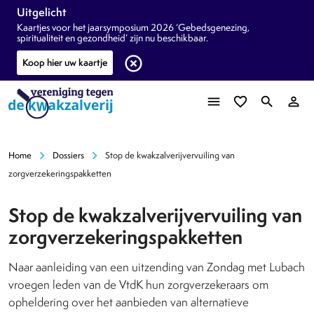
Uitgelicht
Kaartjes voor het jaarsymposium 2026 ‘Gebedsgenezing,
spiritualiteit en gezondheid’ zijn nu beschikbaar.
highlight_off
Koop hier uw kaartje
menu
favorite_border
search
person_outline
chevron_right
chevron_right
Home
Dossiers
Stop de kwakzalverijvervuiling van
zorgverzekeringspakketten
Stop de kwakzalverijvervuiling van
zorgverzekeringspakketten
Naar aanleiding van een uitzending van Zondag met Lubach
vroegen leden van de VtdK hun zorgverzekeraars om
opheldering over het aanbieden van alternatieve