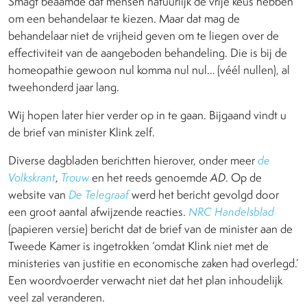
Smagt beaamde dat mensen natuurlijk de vrije keus hebben
om een behandelaar te kiezen. Maar dat mag de
behandelaar niet de vrijheid geven om te liegen over de
effectiviteit van de aangeboden behandeling. Die is bij de
homeopathie gewoon nul komma nul nul… (véél nullen), al
tweehonderd jaar lang.
Wij hopen later hier verder op in te gaan. Bijgaand vindt u
de brief van minister Klink zelf.
Diverse dagbladen berichtten hierover, onder meer
de
Volkskrant
,
Trouw
en het reeds genoemde
AD
. Op de
website van
De Telegraaf
werd het bericht gevolgd door
een groot aantal afwijzende reacties.
NRC Handelsblad
(papieren versie) bericht dat de brief van de minister aan de
Tweede Kamer is ingetrokken ‘omdat Klink niet met de
ministeries van justitie en economische zaken had overlegd.’
Een woordvoerder verwacht niet dat het plan inhoudelijk
veel zal veranderen.