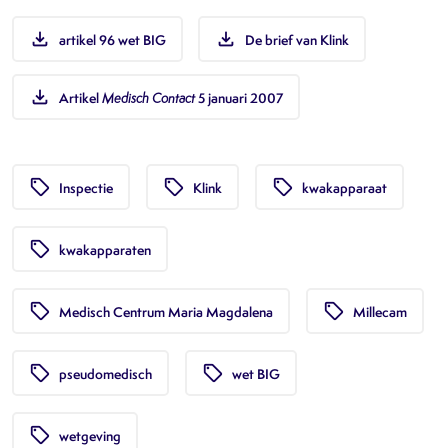
file_download
file_download
artikel 96 wet BIG
De brief van Klink
file_download
Artikel
Medisch Contact
5 januari 2007
local_offer
local_offer
local_offer
Inspectie
Klink
kwakapparaat
local_offer
kwakapparaten
local_offer
local_offer
Medisch Centrum Maria Magdalena
Millecam
local_offer
local_offer
pseudomedisch
wet BIG
local_offer
wetgeving