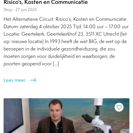
Risico’s, Kosten en Communicatie
Shop -
27 juni 2025
Het Alternatieve Circuit: Risico’s, Kosten en Communicatie
Datum: zaterdag 4 oktober 2025 Tijd: 14.00 uur – 17.00 uur
Locatie: Geertekerk, Geertekerkhof 23, 3511 XC Utrecht (let
op: nieuwe locatie) In 1993 heeft de wet BIG, de wet op de
beroepen in de individuele gezondheidszorg, die zou
moeten zorgen voor duidelijkheid en waarborgen, de
poorten geopend voor […]
Lees meer
east
favorite_border