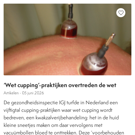
favorite_border
‘Wet cupping’-praktijken overtreden de wet
Artikelen -
05 juni 2026
De gezondheidsinspectie IGJ turfde in Nederland een
vijftigtal cupping-praktijken waar wet cupping wordt
bedreven, een kwakzalverijbehandeling: het in de huid
kleine sneetjes maken om daar vervolgens met
vacuümbollen bloed te onttrekken. Deze ‘voorbehouden