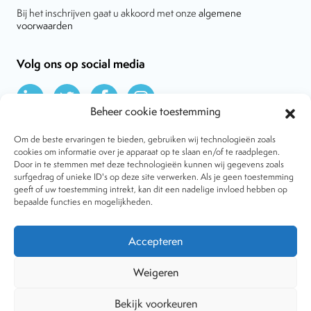
Bij het inschrijven gaat u akkoord met onze
algemene
voorwaarden
Volg ons op social media
Beheer cookie toestemming
Om de beste ervaringen te bieden, gebruiken wij technologieën zoals
cookies om informatie over je apparaat op te slaan en/of te raadplegen.
Door in te stemmen met deze technologieën kunnen wij gegevens zoals
Over VtdK
surfgedrag of unieke ID's op deze site verwerken. Als je geen toestemming
Contact
geeft of uw toestemming intrekt, kan dit een nadelige invloed hebben op
Nieuws
bepaalde functies en mogelijkheden.
Behandelwijzen
Dossiers
Lid worden
Accepteren
Tijdschrift
Algemene voorwaarden
Weigeren
Bekijk voorkeuren
Copyright © 2001-2026 Vereniging tegen de Kwakzalverij. Alle