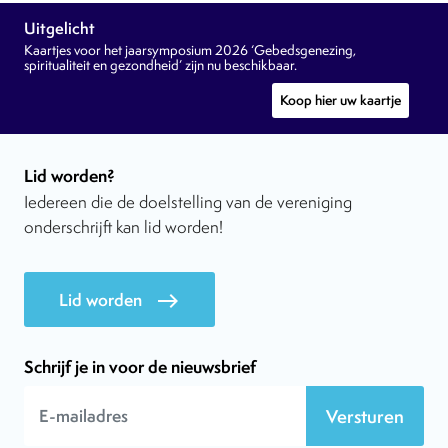
Uitgelicht
Kaartjes voor het jaarsymposium 2026 ‘Gebedsgenezing,
spiritualiteit en gezondheid’ zijn nu beschikbaar.
Koop hier uw kaartje
Lid worden?
Iedereen die de doelstelling van de vereniging
onderschrijft kan lid worden!
Lid worden
east
Schrijf je in voor de nieuwsbrief
Versturen