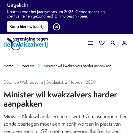
Uitgelicht
Kaartjes voor het jaarsymposium 2026 ‘Gebedsgenezing,
spiritualiteit en gezondheid’ zijn nu beschikbaar.
highlight_off
Koop hier uw kaartje
menu
favorite_border
search
person_outline
chevron_right
chevron_right
Home
Nieuws
Minister wil kwakzalvers harder aanpakken
Door: de Webredactie | Geplaatst: 24 februari 2009
Minister wil kwakzalvers harder
aanpakken
Minister Klink wil artikel 96 in de wet BIG aanscherpen. Een
zonde daartegen moet een misdrijf worden in plaats van
een overtreding. IGZ moet meer bevoegdheden krijgen,