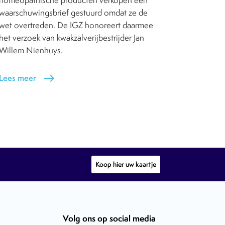
homeopathische producten verkopen een
waarschuwingsbrief gestuurd omdat ze de
wet overtreden. De IGZ honoreert daarmee
het verzoek van kwakzalverijbestrijder Jan
Willem Nienhuys.
Lees meer
east
Koop hier uw kaartje
Volg ons op social media