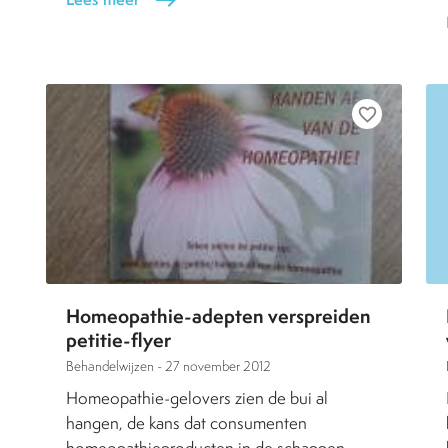
east
favorite_border
Homeopathie-adepten verspreiden
petitie-flyer
Behandelwijzen -
27 november 2012
Homeopathie-gelovers zien de bui al
hangen, de kans dat consumenten