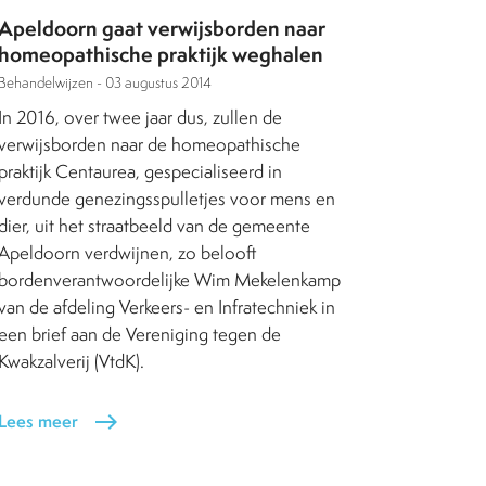
Apeldoorn gaat verwijsborden naar
homeopathische praktijk weghalen
Behandelwijzen -
03 augustus 2014
In 2016, over twee jaar dus, zullen de
verwijsborden naar de homeopathische
praktijk Centaurea, gespecialiseerd in
verdunde genezingsspulletjes voor mens en
dier, uit het straatbeeld van de gemeente
Apeldoorn verdwijnen, zo belooft
bordenverantwoordelijke Wim Mekelenkamp
van de afdeling Verkeers- en Infratechniek in
een brief aan de Vereniging tegen de
Kwakzalverij (VtdK).
Lees meer
east