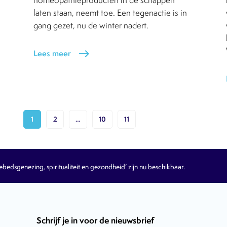
homeopathieproducten in de schappen
laten staan, neemt toe. Een tegenactie is in
gang gezet, nu de winter nadert.
Lees meer
east
1
2
…
10
11
edsgenezing, spiritualiteit en gezondheid’ zijn nu beschikbaar.
Schrijf je in voor de nieuwsbrief