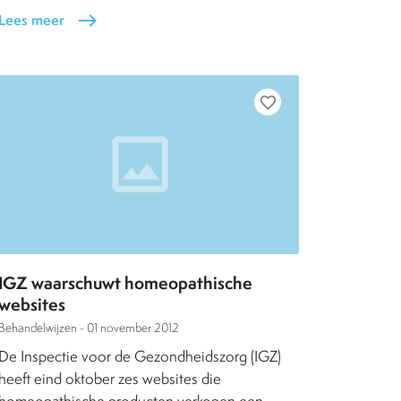
Lees meer
east
favorite_border
IGZ waarschuwt homeopathische
websites
Behandelwijzen -
01 november 2012
De Inspectie voor de Gezondheidszorg (IGZ)
heeft eind oktober zes websites die