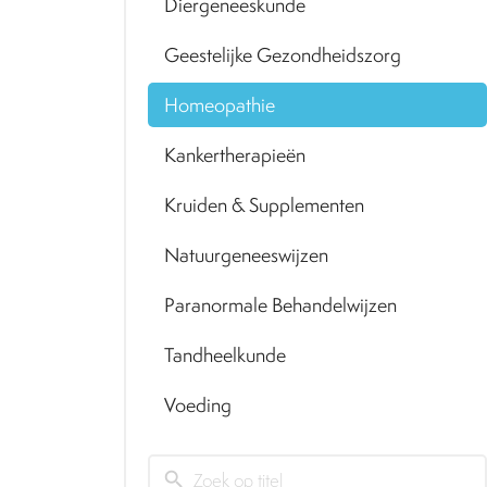
Diergeneeskunde
Geestelijke Gezondheidszorg
Homeopathie
Kankertherapieën
Kruiden & Supplementen
Natuurgeneeswijzen
Paranormale Behandelwijzen
Tandheelkunde
Voeding
search