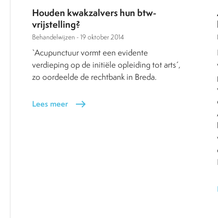
Houden kwakzalvers hun btw-
vrijstelling?
Behandelwijzen -
19 oktober 2014
`Acupunctuur vormt een evidente
verdieping op de initiële opleiding tot arts´,
zo oordeelde de rechtbank in Breda.
Lees meer
east