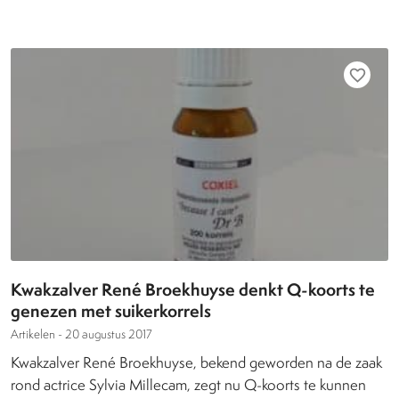
favorite_border
Kwakzalver René Broekhuyse denkt Q-koorts te
genezen met suikerkorrels
Artikelen -
20 augustus 2017
Kwakzalver René Broekhuyse, bekend geworden na de zaak
rond actrice Sylvia Millecam, zegt nu Q-koorts te kunnen