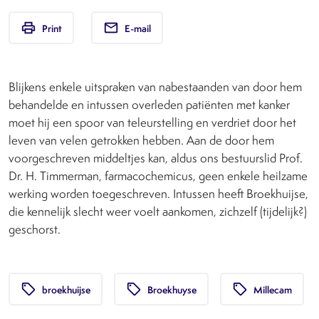
print
email
Print
E-mail
Blijkens enkele uitspraken van nabestaanden van door hem
behandelde en intussen overleden patiënten met kanker
moet hij een spoor van teleurstelling en verdriet door het
leven van velen getrokken hebben. Aan de door hem
voorgeschreven middeltjes kan, aldus ons bestuurslid Prof.
Dr. H. Timmerman, farmacochemicus, geen enkele heilzame
werking worden toegeschreven. Intussen heeft Broekhuijse,
die kennelijk slecht weer voelt aankomen, zichzelf (tijdelijk?)
geschorst.
local_offer
local_offer
local_offer
broekhuijse
Broekhuyse
Millecam