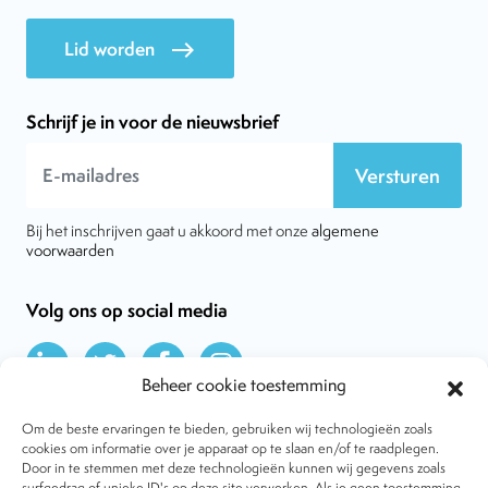
Lid worden
east
Schrijf je in voor de nieuwsbrief
Versturen
Bij het inschrijven gaat u akkoord met onze
algemene
voorwaarden
Volg ons op social media
Beheer cookie toestemming
Om de beste ervaringen te bieden, gebruiken wij technologieën zoals
cookies om informatie over je apparaat op te slaan en/of te raadplegen.
Door in te stemmen met deze technologieën kunnen wij gegevens zoals
Over VtdK
surfgedrag of unieke ID's op deze site verwerken. Als je geen toestemming