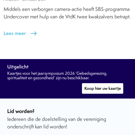
Middels een verborgen camera-actie heeft SBS-programma
Undercover met hulp van de VtdK twee kwakzalvers betrapt.
Lees meer
east
Uitgelicht
Kaartjes voor het jaarsymposium 2026 ‘Gebedsgenezing,
spiritualiteit en gezondheid’ zijn nu beschikbaar.
Koop hier uw kaartje
Lid worden?
Iedereen die de doelstelling van de vereniging
onderschrijft kan lid worden!