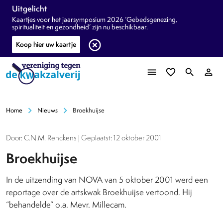
Uitgelicht
Kaartjes voor het jaarsymposium 2026 ‘Gebedsgenezing,
spiritualiteit en gezondheid’ zijn nu beschikbaar.
highlight_off
Koop hier uw kaartje
menu
favorite_border
search
person_outline
chevron_right
chevron_right
Home
Nieuws
Broekhuijse
Door: C.N.M. Renckens | Geplaatst: 12 oktober 2001
Broekhuijse
In de uitzending van NOVA van 5 oktober 2001 werd een
reportage over de artskwak Broekhuijse vertoond. Hij
“behandelde” o.a. Mevr. Millecam.