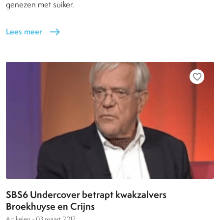
genezen met suiker.
Lees meer
east
favorite_border
SBS6 Undercover betrapt kwakzalvers
Broekhuyse en Crijns
Artikelen -
03 maart 2017