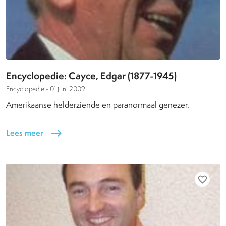
Encyclopedie: Cayce, Edgar (1877-1945)
Encyclopedie -
01 juni 2009
Amerikaanse helderziende en paranormaal genezer.
Lees meer
east
favorite_border