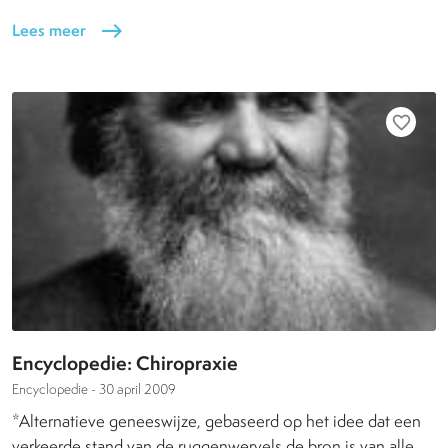
Lees meer
east
favorite_border
Encyclopedie: Chiropraxie
Encyclopedie -
30 april 2009
*Alternatieve geneeswijze, gebaseerd op het idee dat een
verkeerde stand van de ruggenwervels de bron is van alle