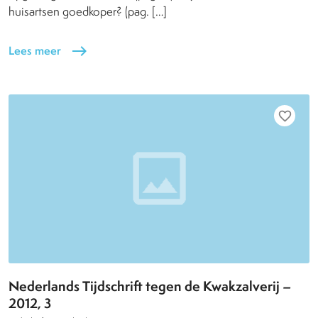
huisartsen goedkoper? (pag. […]
Lees meer
east
favorite_border
Nederlands Tijdschrift tegen de Kwakzalverij –
2012, 3