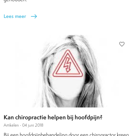
Lees meer
east
favorite_border
Kan chiropractie helpen bij hoofdpijn?
Artikelen -
04 juni 2018
Bij een hoofdpijnbehandeling door een chiropractor kreeg