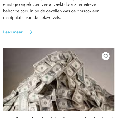
ernstige ongelukken veroorzaakt door alternatieve
behandelaars. In beide gevallen was de oorzaak een
manipulatie van de nekwervels.
Lees meer
east
favorite_border