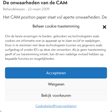
De onwaarheden van de CAM
Behandelwijzen -
22 maart 2009
Het CAM position paper staat vol aperte onwaarheden. De
CAM’ers verlaten de geneeskundige inzichten, hun
Beheer cookie toestemming
methoden zijn lang niet altijd veilig en het voornaamste: ze
werken niet.
Om de beste ervaringen te bieden, gebruiken wij technologieën zoals
cookies om informatie over je apparaat op te slaan en/of te raadplegen.
Door in te stemmen met deze technologieën kunnen wij gegevens zoals
Lees meer
east
surfgedrag of unieke ID's op deze site verwerken. Als je geen toestemming
geeft of uw toestemming intrekt, kan dit een nadelige invloed hebben op
bepaalde functies en mogelijkheden.
favorite_border
Accepteren
Weigeren
Bekijk voorkeuren
Cookiebeleid
Privacyverklaring