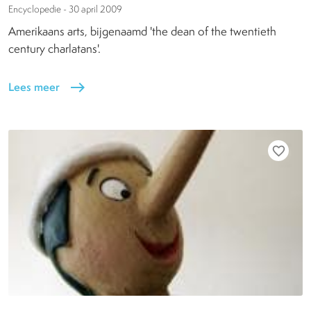
Encyclopedie -
30 april 2009
Amerikaans arts, bijgenaamd 'the dean of the twentieth
century charlatans'.
Lees meer
east
favorite_border