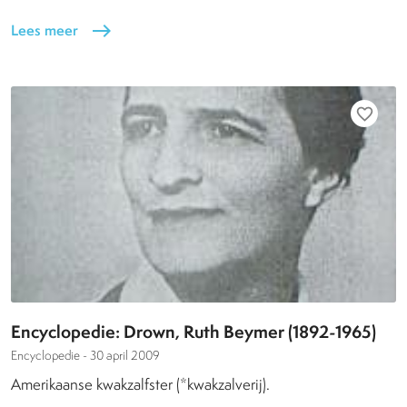
Lees meer
east
favorite_border
Encyclopedie: Drown, Ruth Beymer (1892-1965)
Encyclopedie -
30 april 2009
Amerikaanse kwakzalfster (*kwakzalverij).