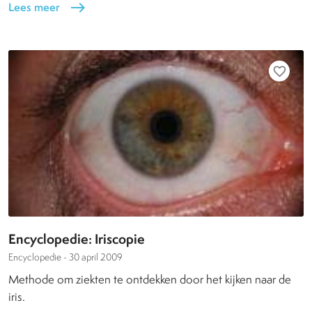
Lees meer
east
favorite_border
Encyclopedie: Iriscopie
Encyclopedie -
30 april 2009
Methode om ziekten te ontdekken door het kijken naar de
iris.