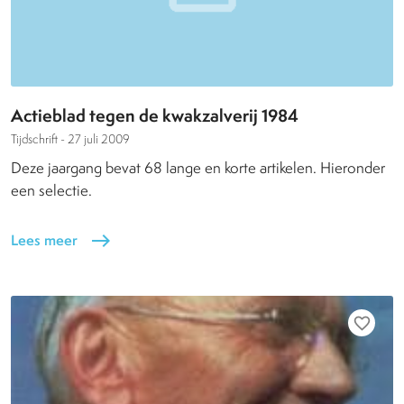
Actieblad tegen de kwakzalverij 1984
Tijdschrift -
27 juli 2009
Deze jaargang bevat 68 lange en korte artikelen. Hieronder
een selectie.
Lees meer
east
favorite_border