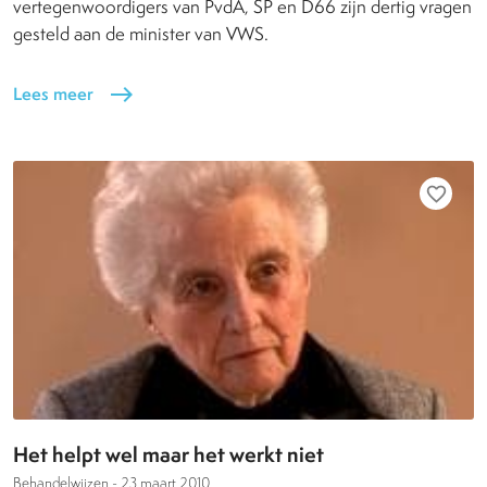
vertegenwoordigers van PvdA, SP en D66 zijn dertig vragen
gesteld aan de minister van VWS.
Lees meer
east
favorite_border
Het helpt wel maar het werkt niet
Behandelwijzen -
23 maart 2010