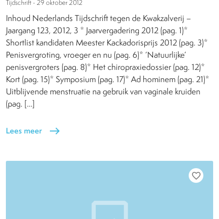
Tijdschrift -
29 oktober 2012
Inhoud Nederlands Tijdschrift tegen de Kwakzalverij –
Jaargang 123, 2012, 3 * Jaarvergadering 2012 (pag. 1)*
Shortlist kandidaten Meester Kackadorisprijs 2012 (pag. 3)*
Penisvergroting, vroeger en nu (pag. 6)* ‘Natuurlijke’
penisvergroters (pag. 8)* Het chiropraxiedossier (pag. 12)*
Kort (pag. 15)* Symposium (pag. 17)* Ad hominem (pag. 21)*
Uitblijvende menstruatie na gebruik van vaginale kruiden
(pag. […]
Lees meer
east
favorite_border