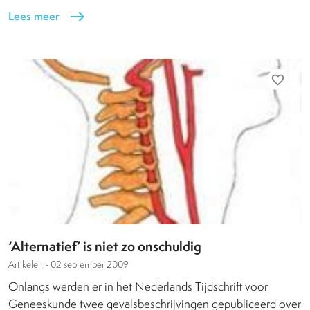
Lees meer
east
favorite_border
‘Alternatief’ is niet zo onschuldig
Artikelen -
02 september 2009
Onlangs werden er in het Nederlands Tijdschrift voor
Geneeskunde twee gevalsbeschrijvingen gepubliceerd over