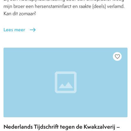
mijn broer een hersenstaminfarct en raakte (deels) verlamd.
Kan dit zomaar?
Lees meer
east
favorite_border
Nederlands Tijdschrift tegen de Kwakzalverij –