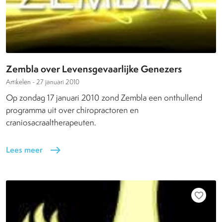
Zembla over Levensgevaarlijke Genezers
Artikelen -
27 januari 2010
Op zondag 17 januari 2010 zond Zembla een onthullend
programma uit over chiropractoren en
craniosacraaltherapeuten.
Lees meer
east
favorite_border