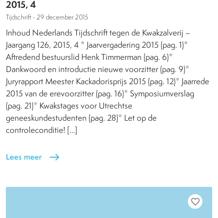
2015, 4
Tijdschrift -
29 december 2015
Inhoud Nederlands Tijdschrift tegen de Kwakzalverij –
Jaargang 126, 2015, 4 * Jaarvergadering 2015 (pag. 1)*
Aftredend bestuurslid Henk Timmerman (pag. 6)*
Dankwoord en introductie nieuwe voorzitter (pag. 9)*
Juryrapport Meester Kackadorisprijs 2015 (pag. 12)* Jaarrede
2015 van de erevoorzitter (pag. 16)* Symposiumverslag
(pag. 21)* Kwakstages voor Utrechtse
geneeskundestudenten (pag. 28)* Let op de
controleconditie! […]
Lees meer
east
favorite_border