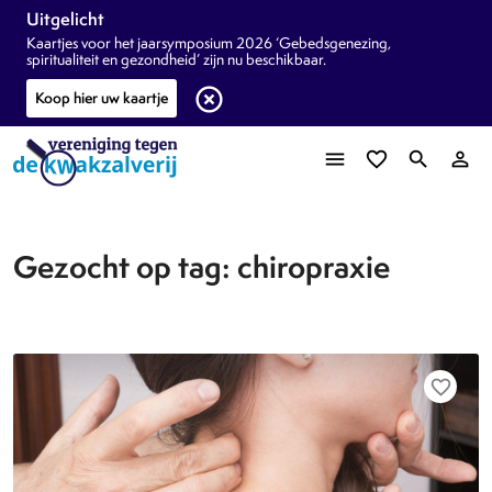
Uitgelicht
Kaartjes voor het jaarsymposium 2026 ‘Gebedsgenezing,
spiritualiteit en gezondheid’ zijn nu beschikbaar.
highlight_off
Koop hier uw kaartje
menu
favorite_border
search
person_outline
Gezocht op tag: chiropraxie
favorite_border