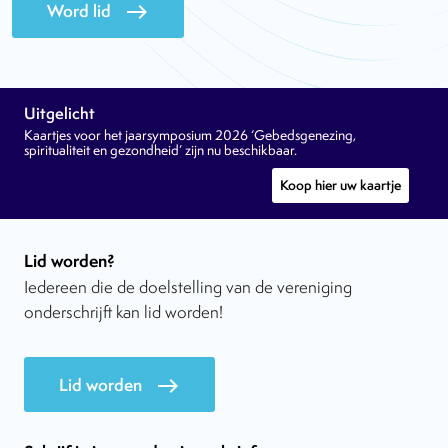
Word lid
east
Uitgelicht
Kaartjes voor het jaarsymposium 2026 ‘Gebedsgenezing,
spiritualiteit en gezondheid’ zijn nu beschikbaar.
Koop hier uw kaartje
Lid worden?
Iedereen die de doelstelling van de vereniging
onderschrijft kan lid worden!
Lid worden
east