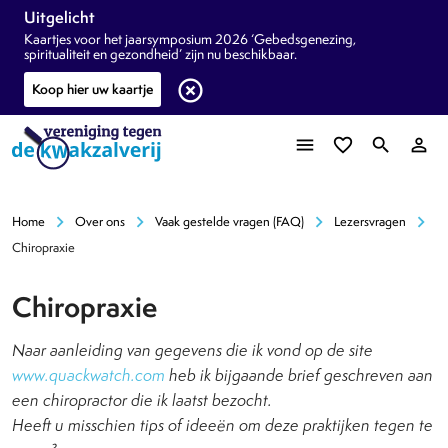
Uitgelicht
Kaartjes voor het jaarsymposium 2026 ‘Gebedsgenezing,
spiritualiteit en gezondheid’ zijn nu beschikbaar.
highlight_off
Koop hier uw kaartje
menu
favorite_border
search
person_outline
chevron_right
chevron_right
chevron_right
chevron_right
Home
Over ons
Vaak gestelde vragen (FAQ)
Lezersvragen
Chiropraxie
Chiropraxie
Naar aanleiding van gegevens die ik vond op de site
www.quackwatch.com
heb ik bijgaande brief geschreven aan
een chiropractor die ik laatst bezocht.
Heeft u misschien tips of ideeën om deze praktijken tegen te