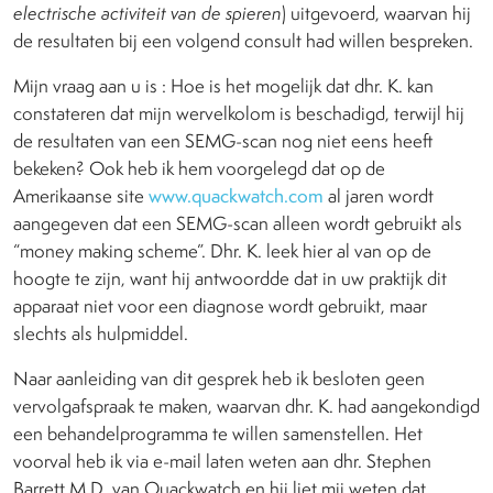
electrische activiteit van de spieren
) uitgevoerd, waarvan hij
de resultaten bij een volgend consult had willen bespreken.
Mijn vraag aan u is : Hoe is het mogelijk dat dhr. K. kan
constateren dat mijn wervelkolom is beschadigd, terwijl hij
de resultaten van een SEMG-scan nog niet eens heeft
bekeken? Ook heb ik hem voorgelegd dat op de
Amerikaanse site
www.quackwatch.com
al jaren wordt
aangegeven dat een SEMG-scan alleen wordt gebruikt als
“money making scheme”. Dhr. K. leek hier al van op de
hoogte te zijn, want hij antwoordde dat in uw praktijk dit
apparaat niet voor een diagnose wordt gebruikt, maar
slechts als hulpmiddel.
Naar aanleiding van dit gesprek heb ik besloten geen
vervolgafspraak te maken, waarvan dhr. K. had aangekondigd
een behandelprogramma te willen samenstellen. Het
voorval heb ik via e-mail laten weten aan dhr. Stephen
Barrett M.D. van Quackwatch en hij liet mij weten dat