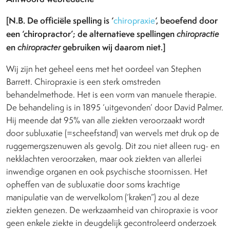
[N.B. De officiële spelling is ‘
‘, beoefend door
chiropraxie
een ‘chiropractor’; de alternatieve spellingen
chiropractie
en
gebruiken wij daarom niet.]
chiropracter
Wij zijn het geheel eens met het oordeel van Stephen
Barrett. Chiropraxie is een sterk omstreden
behandelmethode. Het is een vorm van manuele therapie.
De behandeling is in 1895 ‘uitgevonden’ door David Palmer.
Hij meende dat 95% van alle ziekten veroorzaakt wordt
door subluxatie (=scheefstand) van wervels met druk op de
ruggemergszenuwen als gevolg. Dit zou niet alleen rug- en
nekklachten veroorzaken, maar ook ziekten van allerlei
inwendige organen en ook psychische stoornissen. Het
opheffen van de subluxatie door soms krachtige
manipulatie van de wervelkolom (‘kraken”) zou al deze
ziekten genezen. De werkzaamheid van chiropraxie is voor
geen enkele ziekte in deugdelijk gecontroleerd onderzoek