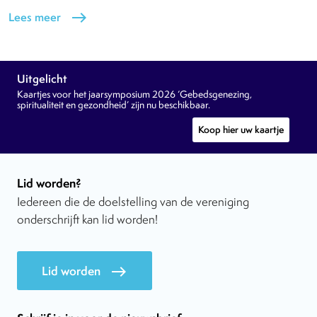
Lees meer
east
Uitgelicht
Kaartjes voor het jaarsymposium 2026 ‘Gebedsgenezing,
spiritualiteit en gezondheid’ zijn nu beschikbaar.
Koop hier uw kaartje
Lid worden?
Iedereen die de doelstelling van de vereniging
onderschrijft kan lid worden!
Lid worden
east