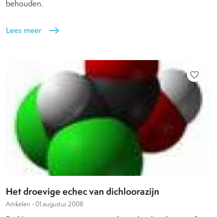
behouden.
Lees meer
east
favorite_border
Het droevige echec van dichloorazijn
Artikelen -
01 augustus 2008