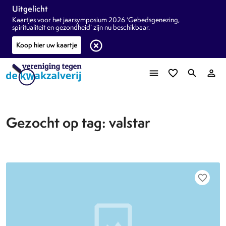
Uitgelicht
Kaartjes voor het jaarsymposium 2026 ‘Gebedsgenezing,
spiritualiteit en gezondheid’ zijn nu beschikbaar.
highlight_off
Koop hier uw kaartje
menu
favorite_border
search
person_outline
Gezocht op tag: valstar
favorite_border