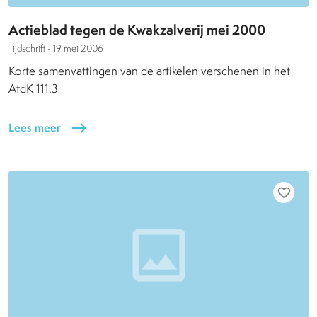
Actieblad tegen de Kwakzalverij mei 2000
Tijdschrift -
19 mei 2006
Korte samenvattingen van de artikelen verschenen in het
AtdK 111.3
Lees meer
east
favorite_border