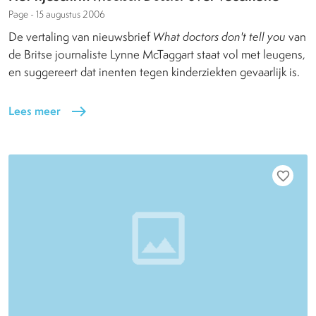
Page -
15 augustus 2006
De vertaling van nieuwsbrief
What doctors don't tell you
van
de Britse journaliste Lynne McTaggart staat vol met leugens,
en suggereert dat inenten tegen kinderziekten gevaarlijk is.
Lees meer
east
favorite_border