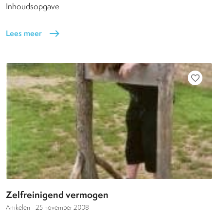
Inhoudsopgave
Lees meer
east
favorite_border
Zelfreinigend vermogen
Artikelen -
25 november 2008