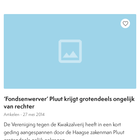
favorite_border
‘Fondsenwerver’ Pluut krijgt grotendeels ongelijk
van rechter
Artikelen -
27 mei 2014
De Vereniging tegen de Kwakzalverij heeft in een kort
geding aangespannen door de Haagse zakenman Pluut
grotendeels gelijk gekregen.