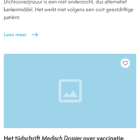
Dichloorazijnzuur is een niet onderzocht, dus alternatief
kankermiddel. Het werkt niet volgens een ooit geestdriftige
patiënt.
Lees meer
east
favorite_border
Het tijdschrift
over vaccinatie
Medisch Dossier