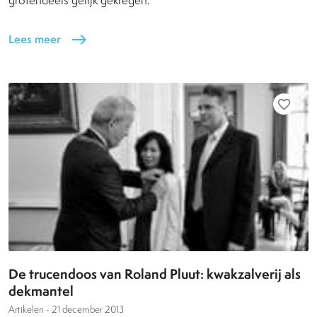
Lees meer
east
favorite_border
De trucendoos van Roland Pluut: kwakzalverij als
dekmantel
Artikelen -
21 december 2013