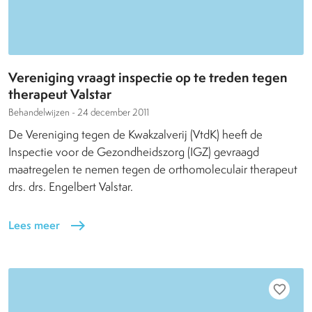
Vereniging vraagt inspectie op te treden tegen
therapeut Valstar
Behandelwijzen -
24 december 2011
De Vereniging tegen de Kwakzalverij (VtdK) heeft de
Inspectie voor de Gezondheidszorg (IGZ) gevraagd
maatregelen te nemen tegen de orthomoleculair therapeut
drs. drs. Engelbert Valstar.
Lees meer
east
favorite_border