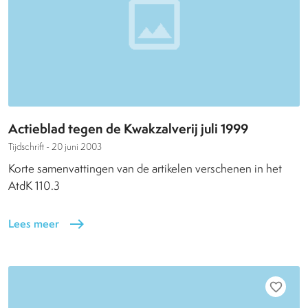
Actieblad tegen de Kwakzalverij juli 1999
Tijdschrift -
20 juni 2003
Korte samenvattingen van de artikelen verschenen in het
AtdK 110.3
Lees meer
east
favorite_border