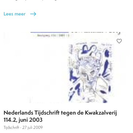
Lees meer
east
favorite_border
Nederlands Tijdschrift tegen de Kwakzalverij
114.2, juni 2003
Tijdschrift -
27 juli 2009