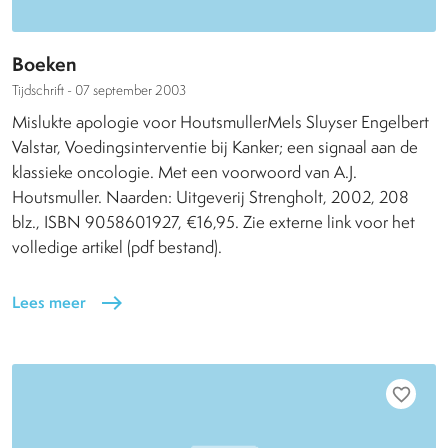
Boeken
Tijdschrift -
07 september 2003
Mislukte apologie voor HoutsmullerMels Sluyser Engelbert
Valstar, Voedingsinterventie bij Kanker; een signaal aan de
klassieke oncologie. Met een voorwoord van A.J.
Houtsmuller. Naarden: Uitgeverij Strengholt, 2002, 208
blz., ISBN 9058601927, €16,95. Zie externe link voor het
volledige artikel (pdf bestand).
Lees meer
east
favorite_border