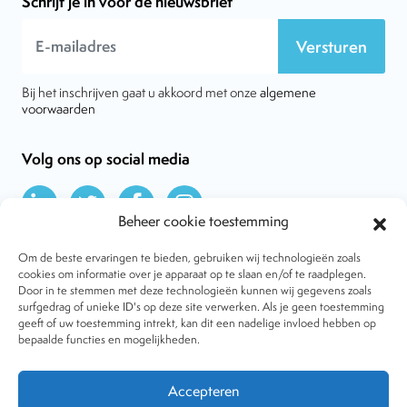
Schrijf je in voor de nieuwsbrief
Versturen
Bij het inschrijven gaat u akkoord met onze
algemene
voorwaarden
Volg ons op social media
Beheer cookie toestemming
Om de beste ervaringen te bieden, gebruiken wij technologieën zoals
cookies om informatie over je apparaat op te slaan en/of te raadplegen.
Door in te stemmen met deze technologieën kunnen wij gegevens zoals
Over VtdK
surfgedrag of unieke ID's op deze site verwerken. Als je geen toestemming
Contact
geeft of uw toestemming intrekt, kan dit een nadelige invloed hebben op
Nieuws
bepaalde functies en mogelijkheden.
Behandelwijzen
Dossiers
Lid worden
Accepteren
Tijdschrift