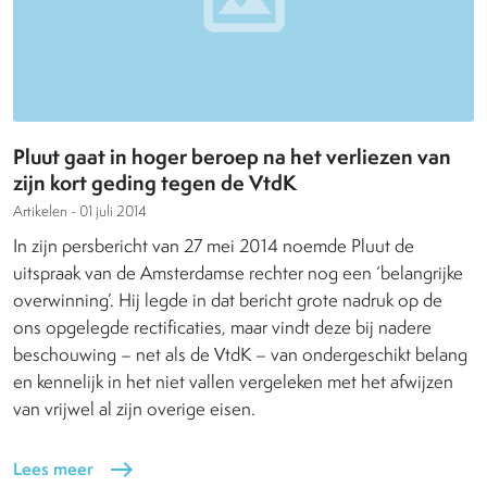
Pluut gaat in hoger beroep na het verliezen van
zijn kort geding tegen de VtdK
Artikelen -
01 juli 2014
In zijn persbericht van 27 mei 2014 noemde Pluut de
uitspraak van de Amsterdamse rechter nog een ‘belangrijke
overwinning’. Hij legde in dat bericht grote nadruk op de
ons opgelegde rectificaties, maar vindt deze bij nadere
beschouwing – net als de VtdK – van ondergeschikt belang
en kennelijk in het niet vallen vergeleken met het afwijzen
van vrijwel al zijn overige eisen.
Lees meer
east