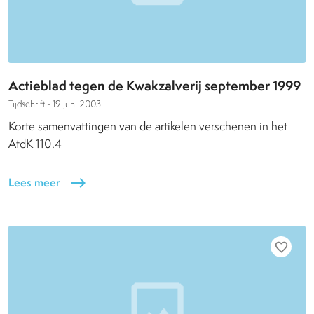
Actieblad tegen de Kwakzalverij september 1999
Tijdschrift -
19 juni 2003
Korte samenvattingen van de artikelen verschenen in het
AtdK 110.4
Lees meer
east
favorite_border