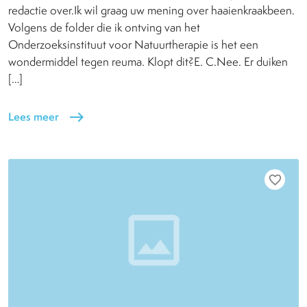
redactie over.Ik wil graag uw mening over haaienkraakbeen.
Volgens de folder die ik ontving van het
Onderzoeksinstituut voor Natuurtherapie is het een
wondermiddel tegen reuma. Klopt dit?E. C.Nee. Er duiken
[…]
Lees meer
east
favorite_border