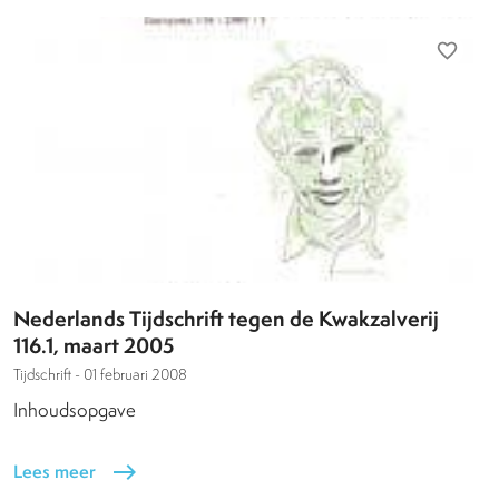
favorite_border
Nederlands Tijdschrift tegen de Kwakzalverij
116.1, maart 2005
Tijdschrift -
01 februari 2008
Inhoudsopgave
Lees meer
east