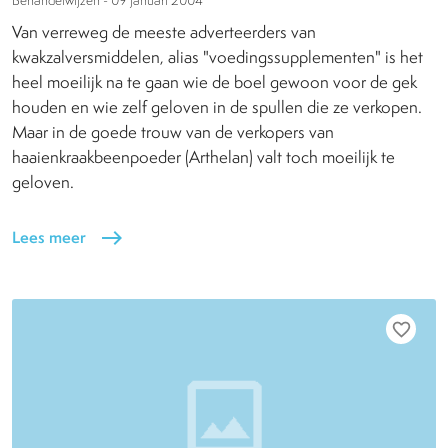
Behandelwijzen -
09 januari 2004
Van verreweg de meeste adverteerders van
kwakzalversmiddelen, alias "voedingssupplementen" is het
heel moeilijk na te gaan wie de boel gewoon voor de gek
houden en wie zelf geloven in de spullen die ze verkopen.
Maar in de goede trouw van de verkopers van
haaienkraakbeenpoeder (Arthelan) valt toch moeilijk te
geloven.
Lees meer
east
favorite_border