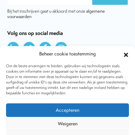
Bij het inschrijven gaat u akkoord met onze
algemene
voorwaarden
Volg ons op social media
Beheer cookie toestemming
Om de beste ervaringen te bieden, gebruiken wij technologieën zoals
cookies om informatie over je apparaat op te slaan en/of te raadplegen.
Door in te stemmen met deze technologieën kunnen wij gegevens zoals
Over VtdK
surfgedrag of unieke ID's op deze site verwerken. Als je geen toestemming
Contact
geeft of uw toestemming intrekt, kan dit een nadelige invloed hebben op
Nieuws
bepaalde functies en mogelijkheden.
Behandelwijzen
Dossiers
Lid worden
Accepteren
Tijdschrift
Algemene voorwaarden
Weigeren