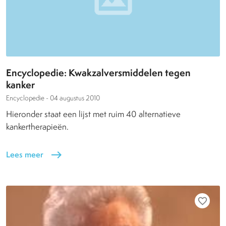
Encyclopedie: Kwakzalversmiddelen tegen
kanker
Encyclopedie -
04 augustus 2010
Hieronder staat een lijst met ruim 40 alternatieve
kankertherapieën.
Lees meer
east
favorite_border