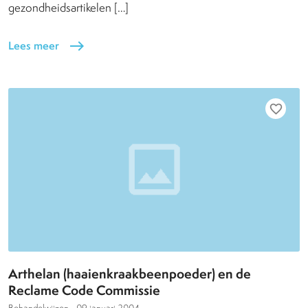
gezondheidsartikelen […]
Lees meer
east
favorite_border
Arthelan (haaienkraakbeenpoeder) en de
Reclame Code Commissie