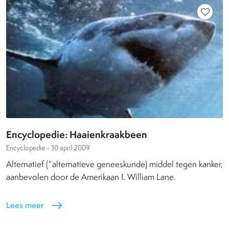
favorite_border
Encyclopedie: Haaienkraakbeen
Encyclopedie -
30 april 2009
Alternatief (*alternatieve geneeskunde) middel tegen kanker,
aanbevolen door de Amerikaan I. William Lane.
Lees meer
east