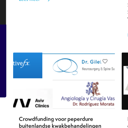
favorite_border
Crowdfunding voor peperdure
buitenlandse kwakbehandelingen