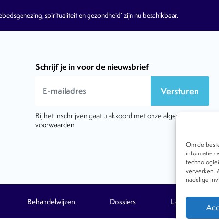
edsgenezing, spiritualiteit en gezondheid’ zijn nu beschikbaar.
Schrijf je in voor de nieuwsbrief
Versturen
Bij het inschrijven gaat u akkoord met onze
algemene
voorwaarden
Om de beste 
informatie o
technologieë
verwerken. A
nadelige in
Behandelwijzen
Dossiers
Lid worden
Acc