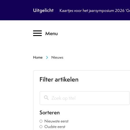
article
Nieuws
Uitgelicht
Kaartjes voor het jaarsymposium 2026 ‘Geb
inventory_2
Dossiers
chevron_right
Menu
text_format
Encyclopedie
auto_stories
Tijdschrift
chevron_right
Home
Nieuws
podcasts
Podcasts
Filter artikelen
textsms
Over Ons
chevron_right
call
Contact
search
Sorteren
Volg ons op social media
Nieuwste eerst
Oudste eerst