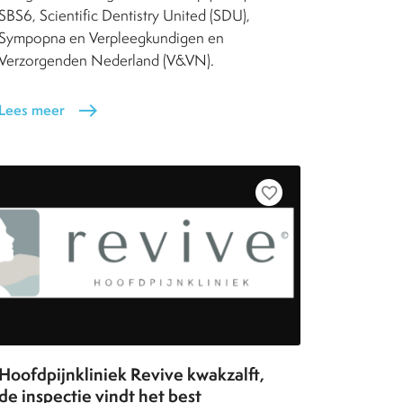
SBS6, Scientific Dentistry United (SDU),
Sympopna en Verpleegkundigen en
Verzorgenden Nederland (V&VN).
Lees meer
east
favorite_border
Hoofdpijnkliniek Revive kwakzalft,
de inspectie vindt het best