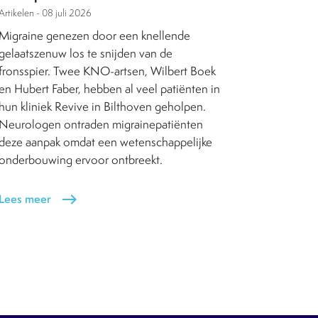
Artikelen -
08 juli 2026
Migraine genezen door een knellende
gelaatszenuw los te snijden van de
fronsspier. Twee KNO-artsen, Wilbert Boek
en Hubert Faber, hebben al veel patiënten in
hun kliniek Revive in Bilthoven geholpen.
Neurologen ontraden migrainepatiënten
deze aanpak omdat een wetenschappelijke
onderbouwing ervoor ontbreekt.
Lees meer
east