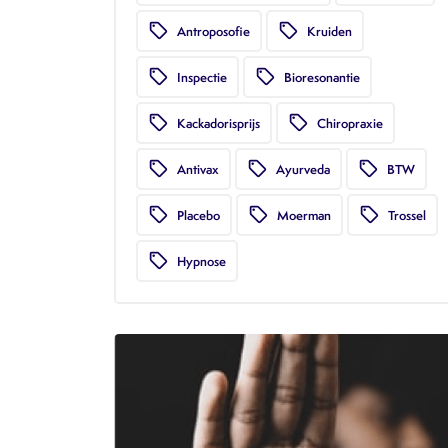
local_offer
local_offer
Antroposofie
Kruiden
local_offer
local_offer
Inspectie
Bioresonantie
local_offer
local_offer
Kackadorisprijs
Chiropraxie
local_offer
local_offer
local_offer
Antivax
Ayurveda
BTW
local_offer
local_offer
local_offer
Placebo
Moerman
Trossel
local_offer
Hypnose