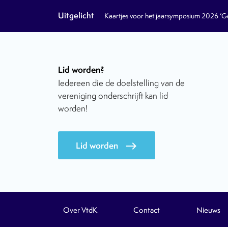
Uitgelicht
Kaartjes voor het jaarsymposium 2026 ‘Geb
Lid worden?
Iedereen die de doelstelling van de
vereniging onderschrijft kan lid
worden!
Lid worden
east
Over VtdK
Contact
Nieuws