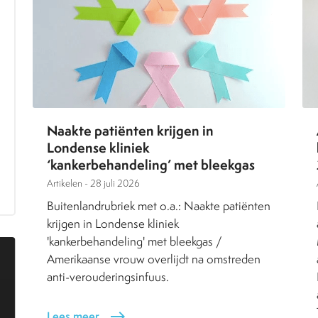
Naakte patiënten krijgen in
Londense kliniek
‘kankerbehandeling’ met bleekgas
Artikelen -
28 juli 2026
Buitenlandrubriek met o.a.: Naakte patiënten
krijgen in Londense kliniek
'kankerbehandeling' met bleekgas /
Amerikaanse vrouw overlijdt na omstreden
anti-verouderingsinfuus.
Lees meer
east