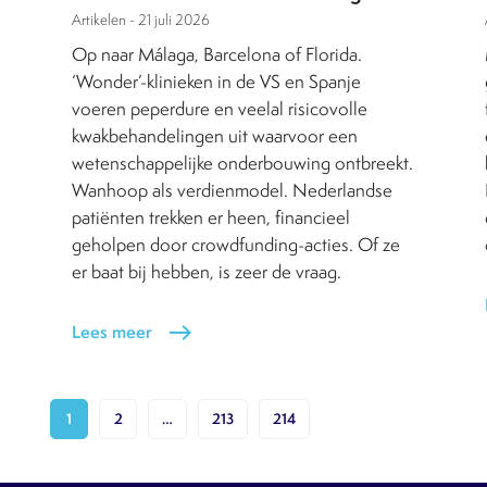
Artikelen -
21 juli 2026
Op naar Málaga, Barcelona of Florida.
‘Wonder’-klinieken in de VS en Spanje
voeren peperdure en veelal risicovolle
kwakbehandelingen uit waarvoor een
wetenschappelijke onderbouwing ontbreekt.
Wanhoop als verdienmodel. Nederlandse
patiënten trekken er heen, financieel
geholpen door crowdfunding-acties. Of ze
er baat bij hebben, is zeer de vraag.
Lees meer
east
1
2
…
213
214