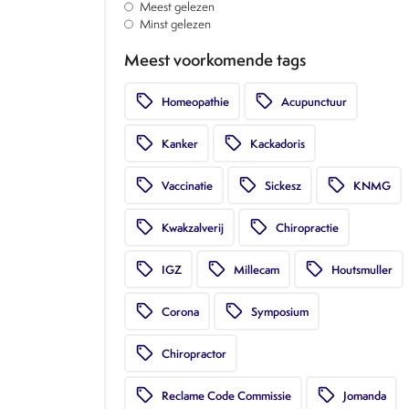
Meest gelezen
Minst gelezen
Meest voorkomende tags
local_offer
local_offer
Homeopathie
Acupunctuur
local_offer
local_offer
Kanker
Kackadoris
local_offer
local_offer
local_offer
Vaccinatie
Sickesz
KNMG
local_offer
local_offer
Kwakzalverij
Chiropractie
local_offer
local_offer
local_offer
IGZ
Millecam
Houtsmuller
local_offer
local_offer
Corona
Symposium
local_offer
Chiropractor
local_offer
local_offer
Reclame Code Commissie
Jomanda