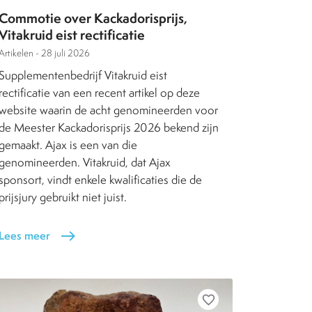
Commotie over Kackadorisprijs,
Vitakruid eist rectificatie
Artikelen -
28 juli 2026
Supplementenbedrijf Vitakruid eist
rectificatie van een recent artikel op deze
website waarin de acht genomineerden voor
de Meester Kackadorisprijs 2026 bekend zijn
gemaakt. Ajax is een van die
genomineerden. Vitakruid, dat Ajax
sponsort, vindt enkele kwalificaties die de
prijsjury gebruikt niet juist.
Lees meer
east
favorite_border