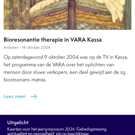
Bioresonantie therapie in VARA Kassa
Artikelen -
14 oktober 2004
Op zaterdagavond 9 oktober 2004 was op de TV in Kassa,
het programma van de VARA over het oplichten van
mensen door sluwe verkopers, een deel gewijd aan de zg.
bioresonans-matras.
Lees meer
east
Uitgelicht
Kaartjes voor het jaarsymposium 2026 ‘Gebedsgenezing,
spiritualiteit en gezondheid’ zijn nu beschikbaar.