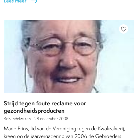
Lees meer
east
favorite_border
Strijd tegen foute reclame voor
gezondheidsproducten
Behandelwijzen -
28 december 2008
Marie Prins, lid van de Vereniging tegen de Kwakzalverij,
kreeg op de jaarvergadering van 2006 de Gebroeders