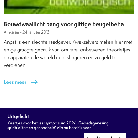
Bouwdwaallicht bang voor giftige beugelbeha
Artikelen -
24 januari 2013
Angst is een slechte raadgever. Kwakzalvers maken hier met
enige graagte gebruik van om rare, onbewezen theorietjes
en apparaten de wereld in te slingeren en zo geld te
verdienen.
Lees meer
east
Uitgelicht
Kaartjes voor het jaarsymposium 2026 ‘Gebedsgenezing,
spiritualiteit en gezondheid’ zijn nu beschikbaar.