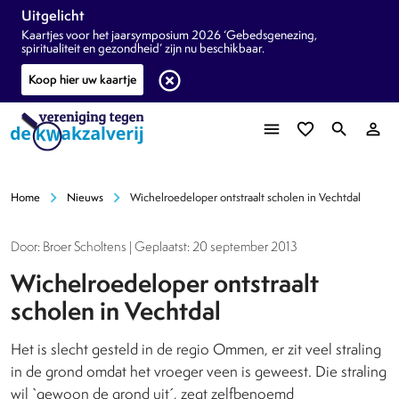
Uitgelicht
Kaartjes voor het jaarsymposium 2026 ‘Gebedsgenezing,
spiritualiteit en gezondheid’ zijn nu beschikbaar.
highlight_off
Koop hier uw kaartje
menu
favorite_border
search
person_outline
chevron_right
chevron_right
Home
Nieuws
Wichelroedeloper ontstraalt scholen in Vechtdal
Door: Broer Scholtens | Geplaatst: 20 september 2013
Wichelroedeloper ontstraalt
scholen in Vechtdal
Het is slecht gesteld in de regio Ommen, er zit veel straling
in de grond omdat het vroeger veen is geweest. Die straling
wil `gewoon de grond uit´, zegt zelfbenoemd