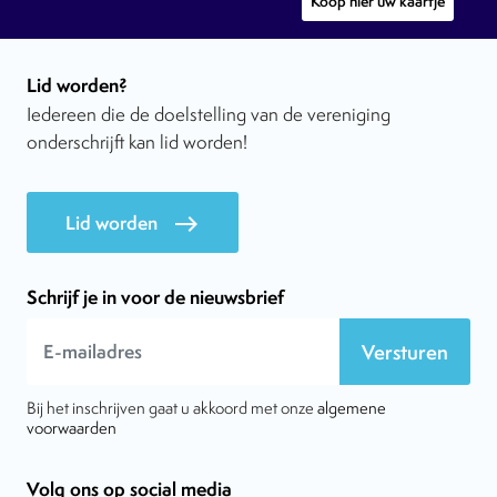
Koop hier uw kaartje
Lid worden?
Iedereen die de doelstelling van de vereniging
onderschrijft kan lid worden!
Lid worden
east
Schrijf je in voor de nieuwsbrief
Versturen
Bij het inschrijven gaat u akkoord met onze
algemene
voorwaarden
Volg ons op social media