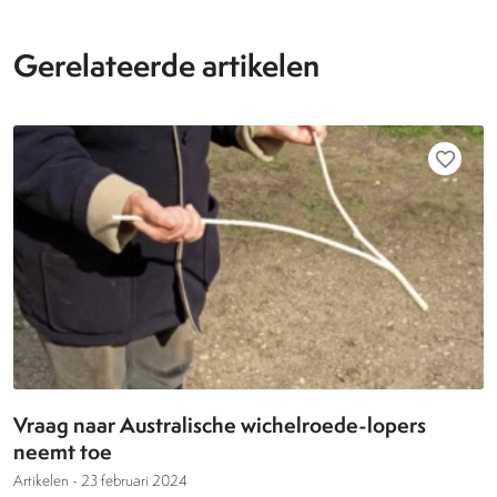
Gerelateerde artikelen
favorite_border
Vraag naar Australische wichelroede-lopers
neemt toe
Artikelen -
23 februari 2024