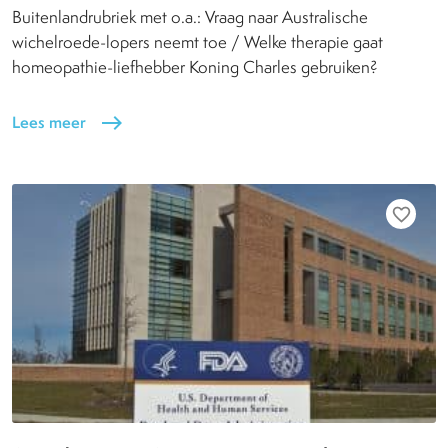
Buitenlandrubriek met o.a.: Vraag naar Australische
wichelroede-lopers neemt toe / Welke therapie gaat
homeopathie-liefhebber Koning Charles gebruiken?
Lees meer
east
favorite_border