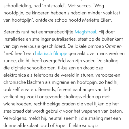
schoolleiding, had ´ontstraald´. Met succes. `Weg
hoofdpijn, de kinderen hebben sindsdien minder vaak last
van hoofdpijn´, ontdekte schoolhoofd Mariëtte Eilert.
Berends runt het eenmansbedrijfje
Magistraal
. Hij doet
installaties en stralingsneutralisaties, staat op de buitenkant
van zijn werkbusje geschilderd. De lokale omroep
Ommen
Leeft
heeft een
hilarisch filmpje
gemaakt over mans werk en
kunde, die hij heeft overgeërfd van zijn vader. De straling
die digitale schoolborden, tl-buizen en draadloze
elektronica als telefoons de wereld in sturen, veroorzaken
chronische klachten als migraine en hoofdpijn, zo had hij
ook zelf ervaren. Berends, fervent aanhanger van led-
verlichting, zoekt ongezonde stralingsvelden op met
wichelroeden, rechthoekige draden die veel lijken op het
staaldraad dat wordt gebruikt voor het wapenen van beton.
Vervolgens, meldt hij, neutraliseert hij die straling met een
dunne afdekplaat lood of koper. Elektrosmog is