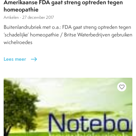
Amerikaanse FDA gaat streng optreden tegen
homeopathie
Artikelen -
27 december 2017
Buitenlandrubriek met o.a.: FDA gaat streng optreden tegen
‘schadelijke’ homeopathie / Britse Waterbedrijven gebruiken
wichelroedes
Lees meer
east
favorite_border