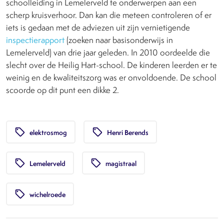
schoolleiding in Lemelerveld te onderwerpen aan een
scherp kruisverhoor. Dan kan die meteen controleren of er
iets is gedaan met de adviezen uit zijn vernietigende
inspectierapport
(zoeken naar basisonderwijs in
Lemelerveld) van drie jaar geleden. In 2010 oordeelde die
slecht over de Heilig Hart-school. De kinderen leerden er te
weinig en de kwaliteitszorg was er onvoldoende. De school
scoorde op dit punt een dikke 2.
local_offer
local_offer
elektrosmog
Henri Berends
local_offer
local_offer
Lemelerveld
magistraal
local_offer
wichelroede