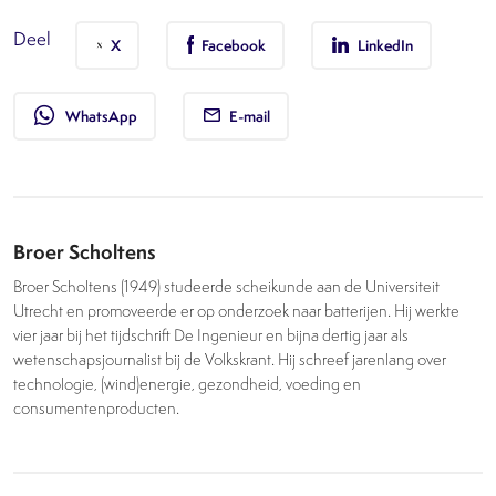
Deel
X
Facebook
LinkedIn
whatsapp
WhatsApp
E-mail
Broer Scholtens
Broer Scholtens (1949) studeerde scheikunde aan de Universiteit
Utrecht en promoveerde er op onderzoek naar batterijen. Hij werkte
vier jaar bij het tijdschrift De Ingenieur en bijna dertig jaar als
wetenschapsjournalist bij de Volkskrant. Hij schreef jarenlang over
technologie, (wind)energie, gezondheid, voeding en
consumentenproducten.