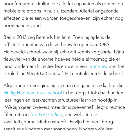
hoogfrequente straling die allerlei apparaten als routers en
mobiele telefoons in huis uitzenden. Allerlei ongezonde
effecten die er aan worden toegeschreven, zijn echter nog
nooit aangetoond.
Begin 2013 zag Berends het licht. Toen hij tijdens de
officiële opening van de verbouwde openbare OBS
Heideveld-school, waar hij zelf ooit kennis vergaarde, bijna
flauwviel van de enorme hoeveelheid elektrosmog die er
hing, ondernam hij actie, lezen we in een
interview
met het
lokale blad
Vechtdal Centraal
. Hij neutraliseerde de school.
Afgelopen zomer ging hij ook aan de gang in de katholieke
Heilig Hart van Jezus-school
in het dorp. Ook daar hadden
leerlingen en leerkrachten structureel last van hoofdpijn.
`We zijn geen zwevers maar dit is preventief`, legt directrice
Eilert uit aan
The Post Online
, een website die
kwaliteitsjournalistiek nastreeft. `Er zijn hier veel hoog-
sensitieve kinderen met spanningen, kinderen die last