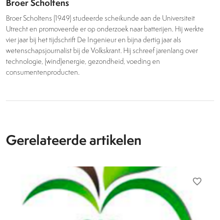
Broer Scholtens
Broer Scholtens (1949) studeerde scheikunde aan de Universiteit
Utrecht en promoveerde er op onderzoek naar batterijen. Hij werkte
vier jaar bij het tijdschrift De Ingenieur en bijna dertig jaar als
wetenschapsjournalist bij de Volkskrant. Hij schreef jarenlang over
technologie, (wind)energie, gezondheid, voeding en
consumentenproducten.
Gerelateerde artikelen
favorite_border