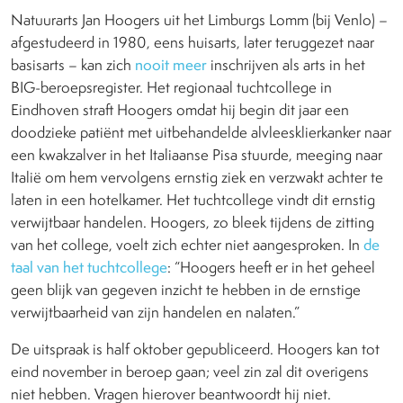
Natuurarts Jan Hoogers uit het Limburgs Lomm (bij Venlo) –
afgestudeerd in 1980, eens huisarts, later teruggezet naar
basisarts – kan zich
nooit meer
inschrijven als arts in het
BIG-beroepsregister. Het regionaal tuchtcollege in
Eindhoven straft Hoogers omdat hij begin dit jaar een
doodzieke patiënt met uitbehandelde alvleesklierkanker naar
een kwakzalver in het Italiaanse Pisa stuurde, meeging naar
Italië om hem vervolgens ernstig ziek en verzwakt achter te
laten in een hotelkamer. Het tuchtcollege vindt dit ernstig
verwijtbaar handelen. Hoogers, zo bleek tijdens de zitting
van het college, voelt zich echter niet aangesproken. In
de
taal van het tuchtcollege
: “Hoogers heeft er in het geheel
geen blijk van gegeven inzicht te hebben in de ernstige
verwijtbaarheid van zijn handelen en nalaten.”
De uitspraak is half oktober gepubliceerd. Hoogers kan tot
eind november in beroep gaan; veel zin zal dit overigens
niet hebben. Vragen hierover beantwoordt hij niet.