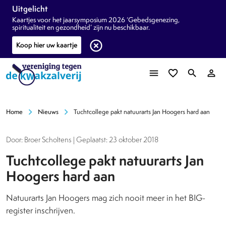
Uitgelicht
Kaartjes voor het jaarsymposium 2026 ‘Gebedsgenezing,
spiritualiteit en gezondheid’ zijn nu beschikbaar.
highlight_off
Koop hier uw kaartje
menu
favorite_border
search
person_outline
chevron_right
chevron_right
Home
Nieuws
Tuchtcollege pakt natuurarts Jan Hoogers hard aan
Door: Broer Scholtens | Geplaatst: 23 oktober 2018
Tuchtcollege pakt natuurarts Jan
Hoogers hard aan
Natuurarts Jan Hoogers mag zich nooit meer in het BIG-
register inschrijven.