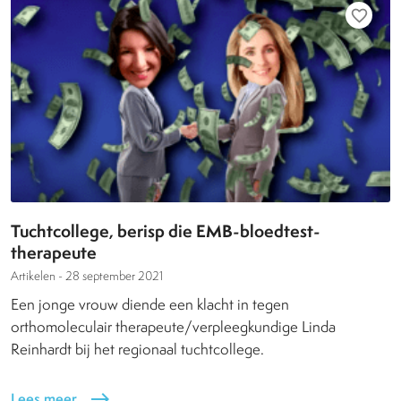
favorite_border
Tuchtcollege, berisp die EMB-bloedtest-
therapeute
Artikelen -
28 september 2021
Een jonge vrouw diende een klacht in tegen
orthomoleculair therapeute/verpleegkundige Linda
Reinhardt bij het regionaal tuchtcollege.
Lees meer
east