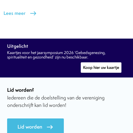
Lees meer
east
Uitgelicht
Kaartjes voor het jaarsymposium 2026 ‘Gebedsgenezing,
spiritualiteit en gezondheid’ zijn nu beschikbaar.
Koop hier uw kaartje
Lid worden?
Iedereen die de doelstelling van de vereniging
onderschrijft kan lid worden!
Lid worden
east