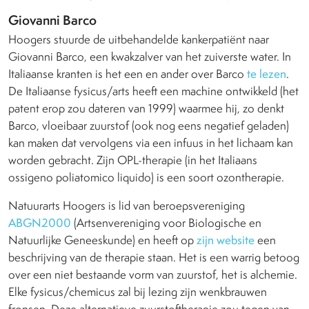
Giovanni Barco
Hoogers stuurde de uitbehandelde kankerpatiënt naar
Giovanni Barco, een kwakzalver van het zuiverste water. In
Italiaanse kranten is het een en ander over Barco
te lezen
.
De Italiaanse fysicus/arts heeft een machine ontwikkeld (het
patent erop zou dateren van 1999) waarmee hij, zo denkt
Barco, vloeibaar zuurstof (ook nog eens negatief geladen)
kan maken dat vervolgens via een infuus in het lichaam kan
worden gebracht. Zijn OPL-therapie (in het Italiaans
ossigeno poliatomico liquido) is een soort ozontherapie.
Natuurarts Hoogers is lid van beroepsvereniging
ABGN2000
(Artsenvereniging voor Biologische en
Natuurlijke Geneeskunde) en heeft op
zijn website
een
beschrijving van de therapie staan. Het is een warrig betoog
over een niet bestaande vorm van zuurstof, het is alchemie.
Elke fysicus/chemicus zal bij lezing zijn wenkbrauwen
fronsen. Deze alternatieve zuurstoftherapie zou tegen van