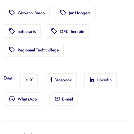
local_offer
local_offer
Giovanni Barco
Jan Hoogers
local_offer
local_offer
natuurarts
OPL-therapie
local_offer
Regionaal Tuchtcollege
Deel
X
Facebook
LinkedIn
whatsapp
WhatsApp
E-mail