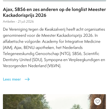
Ajax, SBS6 en zes anderen op de longlist Meester
Kackadorisprijs 2026
Artikelen -
21 juli 2026
De Vereniging tegen de Kwakzalverij heeft acht organisaties
genomineerd voor de Meester Kackadorisprijs 2026. In
alfabetische volgorde: Academy for Integrative Medicine
(AIM), Ajax, BENU-apotheken, het Nederlands
Telegeneeskundig Genootschap (NTG), SBS6, Scientific
Dentistry United (SDU), Sympopna en Verpleegkundigen en
Verzorgenden Nederland (V&VN).
Lees meer
east
favorite_border