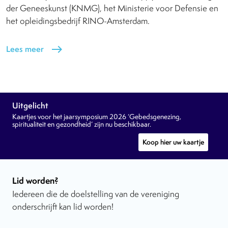
der Geneeskunst (KNMG), het Ministerie voor Defensie en
het opleidingsbedrijf RINO-Amsterdam.
Lees meer
east
Uitgelicht
Kaartjes voor het jaarsymposium 2026 ‘Gebedsgenezing,
spiritualiteit en gezondheid’ zijn nu beschikbaar.
Koop hier uw kaartje
Lid worden?
Iedereen die de doelstelling van de vereniging
onderschrijft kan lid worden!