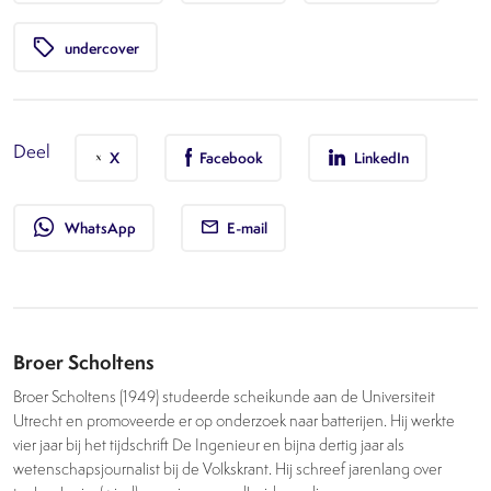
local_offer
undercover
Deel
X
Facebook
LinkedIn
whatsapp
WhatsApp
E-mail
Broer Scholtens
Broer Scholtens (1949) studeerde scheikunde aan de Universiteit
Utrecht en promoveerde er op onderzoek naar batterijen. Hij werkte
vier jaar bij het tijdschrift De Ingenieur en bijna dertig jaar als
wetenschapsjournalist bij de Volkskrant. Hij schreef jarenlang over