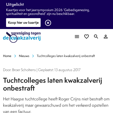
Uitgelicht
Kaartjes voor het jaarsymposium 2026 ‘Gebedsgenezing,
spiritualiteit en gezondheid’ zijn nu beschikbaar.
highlight_off
Koop hier uw kaartje
menu
favorite_border
search
person_outline
chevron_right
chevron_right
Home
Nieuws
Tuchtcolleges laten kwakzalverij onbestraft
Door: Broer Scholtens | Geplaatst: 13 augustus 2017
Tuchtcolleges laten kwakzalverij
onbestraft
Het Haagse tuchtcollege heeft Roger Crijns niet bestraft om
kwakzalverij maar gewaarschuwd om het verkeerd opstellen
van een factuur.