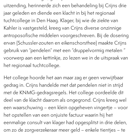
uitzending, herinnerde zich een behandeling bij Crijns drie
jaar geleden en diende een klacht in bij het regionaal
tuchtcollege in Den Haag. Klager, bij wie de ziekte van
Kahler is vastgesteld, kreeg van Crijns diverse onzinnige
antroposofische middelen voorgeschreven. Bij de dosering
ervan (Schussler-zouten en eikenschorsthee) maakte Crijns
gebruik van “pendelen” met een “druppelvormig metalen ”
voorwerp aan een kettinkje, zo lezen we in de uitspraak van
het regionaal tuchtcollege.
Het college hoorde het aan maar zag er geen verwijtbaar
gedrag in. Crijns handelde met dat pendelen niet in strijd
met de KNMG-gedragsregels. Het college oordeelde dit
deel van de klacht daarom als ongegrond. Crijns kreeg wel
een waarschuwing – een klein opgeheven vingertje – voor
het opstellen van een onjuiste factuur waarin hij het
eenmalige consult van klager had opgesplitst in drie delen,
om zo de zorgverzekeraar meer geld – enkele tientjes – te