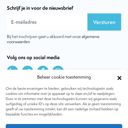
Schrijf je in voor de nieuwsbrief
Versturen
Bij het inschrijven gaat u akkoord met onze
algemene
voorwaarden
Volg ons op social media
Beheer cookie toestemming
Om de beste ervaringen te bieden, gebruiken wij technologieën zoals
cookies om informatie over je apparaat op te slaan en/of te raadplegen.
Door in te stemmen met deze technologieën kunnen wij gegevens zoals
Over VtdK
surfgedrag of unieke ID's op deze site verwerken. Als je geen toestemming
Contact
geeft of uw toestemming intrekt, kan dit een nadelige invloed hebben op
Nieuws
bepaalde functies en mogelijkheden.
Behandelwijzen
Dossiers