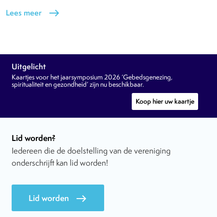
Lees meer
east
Uitgelicht
Kaartjes voor het jaarsymposium 2026 ‘Gebedsgenezing,
spiritualiteit en gezondheid’ zijn nu beschikbaar.
Koop hier uw kaartje
Lid worden?
Iedereen die de doelstelling van de vereniging
onderschrijft kan lid worden!
Lid worden
east