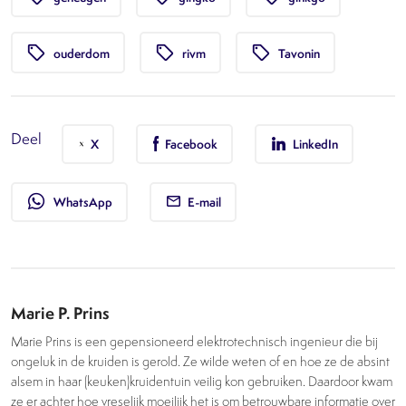
local_offer
local_offer
local_offer
ouderdom
rivm
Tavonin
Deel
X
Facebook
LinkedIn
whatsapp
WhatsApp
E-mail
Marie P. Prins
Marie Prins is een gepensioneerd elektrotechnisch ingenieur die bij
ongeluk in de kruiden is gerold. Ze wilde weten of en hoe ze de absint
alsem in haar (keuken)kruidentuin veilig kon gebruiken. Daardoor kwam
ze er achter hoe vreselijk moeilijk het is om betrouwbare informatie over