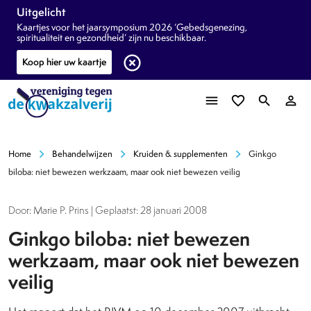
Uitgelicht
Kaartjes voor het jaarsymposium 2026 ‘Gebedsgenezing,
spiritualiteit en gezondheid’ zijn nu beschikbaar.
highlight_off
Koop hier uw kaartje
menu
favorite_border
search
person_outline
chevron_right
chevron_right
chevron_right
Home
Behandelwijzen
Kruiden & supplementen
Ginkgo
biloba: niet bewezen werkzaam, maar ook niet bewezen veilig
Door: Marie P. Prins | Geplaatst: 28 januari 2008
Ginkgo biloba: niet bewezen
werkzaam, maar ook niet bewezen
veilig