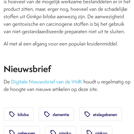
is hoeveel van de mogelijk werkzame bestanddelen er in het
product zitten, maar, erger nog, hoeveel van de schadelijke
stoffen uit
Ginkgo biloba
aanwezig zijn. De aanwezigheid
van gentoxische en carcinogene stoffen is bij het gebruik
van niet-gestandaardiseerde preparaten niet uit te sluiten.
Al met al een afgang voor een populair kruidenmiddel.
Nieuwsbrief
De
Digitale Nieuwsbrief van de VtdK
houdt u regelmatig op
de hoogte van nieuwe artikelen op deze site.
local_offer
local_offer
local_offer
biloba
dementie
etalagebenen
local_offer
local_offer
local_offer
geheugen
gingko
ginkgo