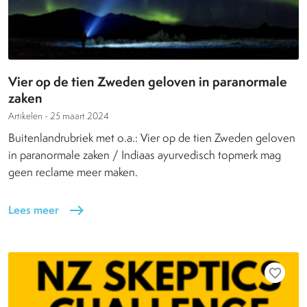
Vier op de tien Zweden geloven in paranormale
zaken
Artikelen -
25 maart 2024
Buitenlandrubriek met o.a.: Vier op de tien Zweden geloven
in paranormale zaken / Indiaas ayurvedisch topmerk mag
geen reclame meer maken.
Lees meer
east
favorite_border