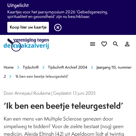
Uitgelicht
Kaartjes voor het jaarsymposium 2026 ‘Gebedsgenezing,
spiritualiteit en gezondheid’ zijn nu beschikbaar.
highlight_off
Koop hier uw kaartje
menu
favorite_border
search
person_outline
chevron_right
chevron_right
chevron_right
Home
Tijdschrift
Tijdschrift Archief 2004
Jaargang 115, nummer
chevron_right
2
‘Ik ben een beetje teleurgesteld’
Door: Annepaul Roukema | Geplaatst: 13 juni 2005
‘Ik ben een beetje teleurgesteld’
Kan een mens van Multiple Sclerose genezen door
simpelweg te bidden? Voor de ziekte bestaat (nog) geen
medicijn. Aleida Eltingh (42) uit Apeldoorn lijdt al twintig