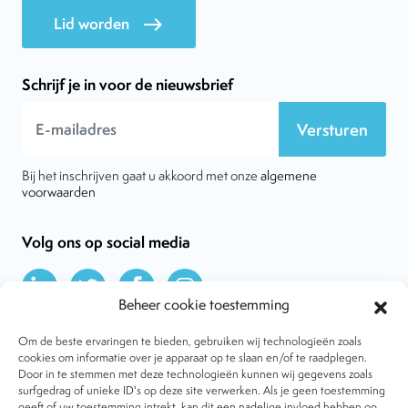
Lid worden
east
Schrijf je in voor de nieuwsbrief
Versturen
Bij het inschrijven gaat u akkoord met onze
algemene
voorwaarden
Volg ons op social media
Beheer cookie toestemming
Om de beste ervaringen te bieden, gebruiken wij technologieën zoals
cookies om informatie over je apparaat op te slaan en/of te raadplegen.
Door in te stemmen met deze technologieën kunnen wij gegevens zoals
Over VtdK
surfgedrag of unieke ID's op deze site verwerken. Als je geen toestemming
Contact
geeft of uw toestemming intrekt, kan dit een nadelige invloed hebben op