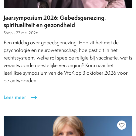
Jaarsymposium 2026: Gebedsgenezing,
spiritualiteit en gezondheid
Shop -
27 mei 2026
Een middag over gebedsgenezing. Hoe zit het met de
psychologie en neurowetenschap, hoe past dit in het
rechtssysteem, welke rol speelde religie bij vaccinatie, wat is
verantwoorde geestelijke verzorging? Kom naar het
jaarlijkse symposium van de VtdK op 3 oktober 2026 voor
de antwoorden.
Lees meer
east
favorite_border