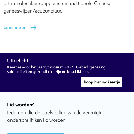
orthomoleculaire suppletie en traditionele Chinese
geneeswijzen/acupunctuur.
Lees meer
east
Uitgelicht
Kaartjes voor het jaarsymposium 2026 ‘Gebedsgenezing,
spiritualiteit en gezondheid’ zijn nu beschikbaar.
Koop hier uw kaartje
Lid worden?
Iedereen die de doelstelling van de vereniging
onderschrijft kan lid worden!