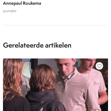
Annepaul Roukema
journalist
Gerelateerde artikelen
favorite_border