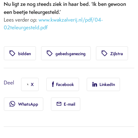
Nu ligt ze nog steeds ziek in haar bed. ‘Ik ben gewoon
een
beetje teleurgesteld.’
Lees verder op:
www.kwakzalverij.nl/pdf/04-
02teleurgesteld.pdf
local_offer
local_offer
local_offer
bidden
gebedsgenezing
Zijlstra
Deel
X
Facebook
LinkedIn
whatsapp
WhatsApp
E-mail