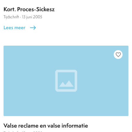
Kort. Proces-Sickesz
Tijdschrift -
13 juni 2005
Lees meer
east
favorite_border
Valse reclame en valse informatie