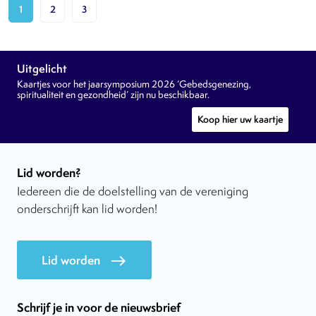
1
2
3
Uitgelicht
Kaartjes voor het jaarsymposium 2026 ‘Gebedsgenezing,
spiritualiteit en gezondheid’ zijn nu beschikbaar.
Koop hier uw kaartje
Lid worden?
Iedereen die de doelstelling van de vereniging
onderschrijft kan lid worden!
Lid worden
east
Schrijf je in voor de nieuwsbrief