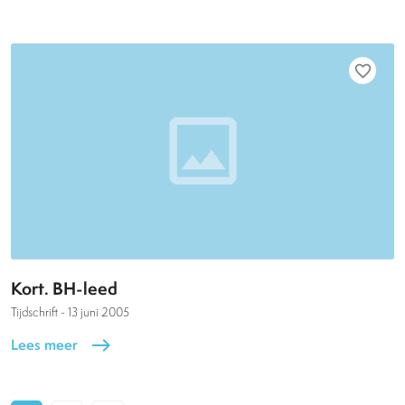
favorite_border
Kort. BH-leed
Tijdschrift -
13 juni 2005
Lees meer
east