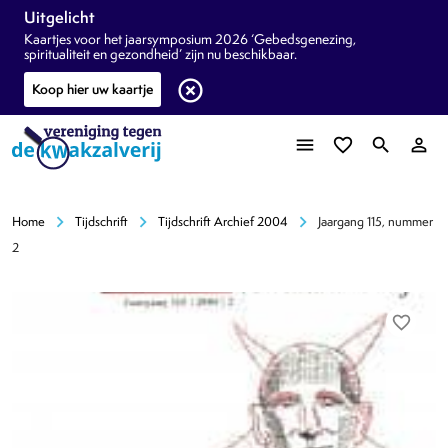
Uitgelicht
Kaartjes voor het jaarsymposium 2026 ‘Gebedsgenezing,
spiritualiteit en gezondheid’ zijn nu beschikbaar.
highlight_off
Koop hier uw kaartje
menu
favorite_border
search
person_outline
chevron_right
chevron_right
chevron_right
Home
Tijdschrift
Tijdschrift Archief 2004
Jaargang 115, nummer
2
favorite_border