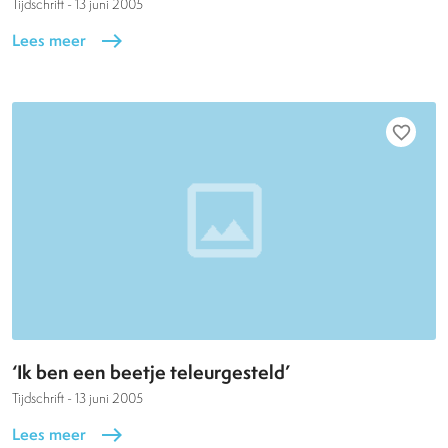
Tijdschrift -
13 juni 2005
Lees meer
east
favorite_border
‘Ik ben een beetje teleurgesteld’
Tijdschrift -
13 juni 2005
Lees meer
east