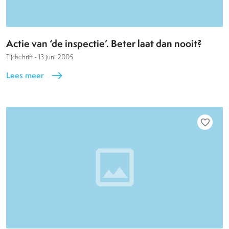
Actie van ‘de inspectie’. Beter laat dan nooit?
Tijdschrift -
13 juni 2005
Lees meer
east
favorite_border