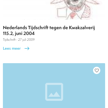
Nederlands Tijdschrift tegen de Kwakzalverij
115.2, juni 2004
Tijdschrift -
27 juli 2009
Lees meer
east
favorite_border