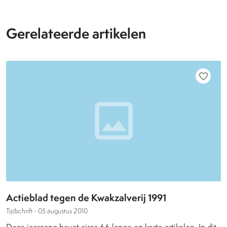
Gerelateerde artikelen
favorite_border
Actieblad tegen de Kwakzalverij 1991
Tijdschrift -
05 augustus 2010