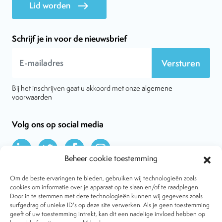
Lid worden
east
Schrijf je in voor de nieuwsbrief
Versturen
Bij het inschrijven gaat u akkoord met onze
algemene
voorwaarden
Volg ons op social media
Beheer cookie toestemming
Om de beste ervaringen te bieden, gebruiken wij technologieën zoals
cookies om informatie over je apparaat op te slaan en/of te raadplegen.
Door in te stemmen met deze technologieën kunnen wij gegevens zoals
Over VtdK
surfgedrag of unieke ID's op deze site verwerken. Als je geen toestemming
Contact
geeft of uw toestemming intrekt, kan dit een nadelige invloed hebben op
Nieuws