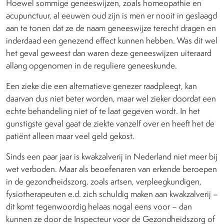
Hoewel sommige geneeswijzen, zoals homeopathie en
acupunctuur, al eeuwen oud zijn is men er nooit in geslaagd
aan te tonen dat ze de naam geneeswijze terecht dragen en
inderdaad een genezend effect kunnen hebben. Was dit wel
het geval geweest dan waren deze geneeswijzen uiteraard
allang opgenomen in de reguliere geneeskunde.
Een zieke die een alternatieve genezer raadpleegt, kan
daarvan dus niet beter worden, maar wel zieker doordat een
echte behandeling niet of te laat gegeven wordt. In het
gunstigste geval gaat de ziekte vanzelf over en heeft het de
patiënt alleen maar veel geld gekost.
Sinds een paar jaar is kwakzalverij in Nederland niet meer bij
wet verboden. Maar als beoefenaren van erkende beroepen
in de gezondheidszorg, zoals artsen, verpleegkundigen,
fysiotherapeuten e.d. zich schuldig maken aan kwakzalverij –
dit komt tegenwoordig helaas nogal eens voor – dan
kunnen ze door de Inspecteur voor de Gezondheidszorg of