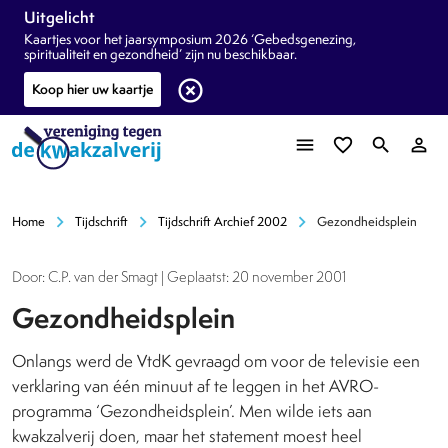
Uitgelicht
Kaartjes voor het jaarsymposium 2026 ‘Gebedsgenezing,
spiritualiteit en gezondheid’ zijn nu beschikbaar.
highlight_off
Koop hier uw kaartje
menu
favorite_border
search
person_outline
chevron_right
chevron_right
chevron_right
Home
Tijdschrift
Tijdschrift Archief 2002
Gezondheidsplein
Door: C.P. van der Smagt | Geplaatst: 20 november 2001
Gezondheidsplein
Onlangs werd de VtdK gevraagd om voor de televisie een
verklaring van één minuut af te leggen in het AVRO-
programma ‘Gezondheidsplein’. Men wilde iets aan
kwakzalverij doen, maar het statement moest heel