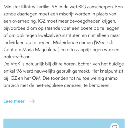
Minister Klink wil artikel 96 in de wet BIG aanscherpen. Een
zonde daartegen moet een misdrijf worden in plaats van
een overtreding. IGZ moet meer bevoegdheden krijgen,
bijvoorbeeld om op staande voet een boete op te leggen,
of om ook tegen kwakzalversinstituten en niet alleen maar
individuen op te treden. Misleidende namen ('Medisch
Centrum Maria Magdalena') en dito aanprijzingen worden
ook strafbaar.
De VtdK is natuurlijk blij dit te horen. Echter, van het huidige
artikel 96 werd nauwelijks gebruik gemaakt. Het knelpunt zit
bij IGZ en het OM. Die toonden tot nu toe weinig animo
om zich met de niet-reguliere genezerij te bemoeien.
Lees meer
east
favorite_border