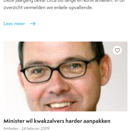
Deze jaargang bevat circa 66 lange en korte artikelen. In dit
overzicht vermelden we enkele opvallende.
Lees meer
east
favorite_border
Minister wil kwakzalvers harder aanpakken
Artikelen -
24 februari 2009