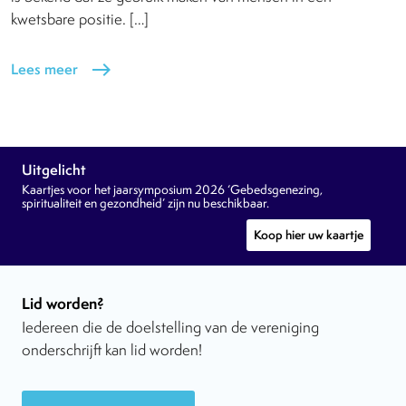
kwetsbare positie. […]
Lees meer
east
Uitgelicht
Kaartjes voor het jaarsymposium 2026 ‘Gebedsgenezing,
spiritualiteit en gezondheid’ zijn nu beschikbaar.
Koop hier uw kaartje
Lid worden?
Iedereen die de doelstelling van de vereniging
onderschrijft kan lid worden!