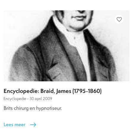
favorite_border
Encyclopedie: Braid, James (1795-1860)
Encyclopedie -
30 april 2009
Brits chirurg en hypnotiseur.
Lees meer
east