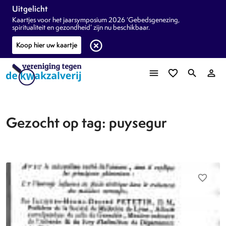
Uitgelicht
Kaartjes voor het jaarsymposium 2026 ‘Gebedsgenezing,
spiritualiteit en gezondheid’ zijn nu beschikbaar.
highlight_off
Koop hier uw kaartje
menu
favorite_border
search
person_outline
Gezocht op tag: puysegur
favorite_border