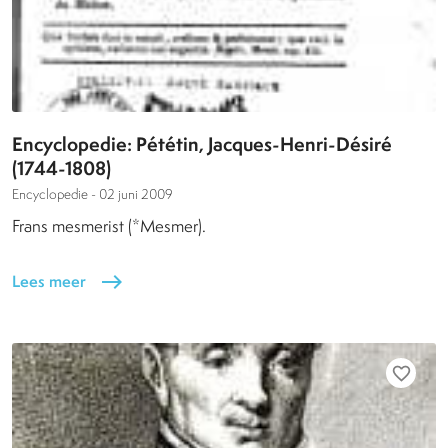
Encyclopedie: Pététin, Jacques-Henri-Désiré
(1744-1808)
Encyclopedie -
02 juni 2009
Frans mesmerist (*Mesmer).
Lees meer
east
favorite_border