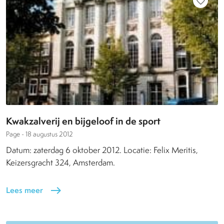
favorite_border
Kwakzalverij en bijgeloof in de sport
Page -
18 augustus 2012
Datum: zaterdag 6 oktober 2012. Locatie: Felix Meritis,
Keizersgracht 324, Amsterdam.
Lees meer
east