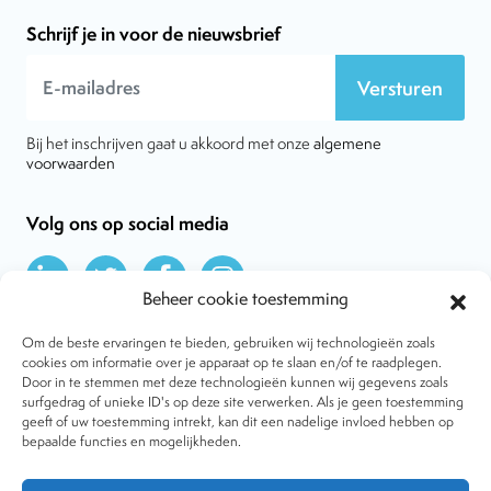
Schrijf je in voor de nieuwsbrief
Versturen
Bij het inschrijven gaat u akkoord met onze
algemene
voorwaarden
Volg ons op social media
Beheer cookie toestemming
Om de beste ervaringen te bieden, gebruiken wij technologieën zoals
cookies om informatie over je apparaat op te slaan en/of te raadplegen.
Door in te stemmen met deze technologieën kunnen wij gegevens zoals
Over VtdK
surfgedrag of unieke ID's op deze site verwerken. Als je geen toestemming
Contact
geeft of uw toestemming intrekt, kan dit een nadelige invloed hebben op
Nieuws
bepaalde functies en mogelijkheden.
Behandelwijzen
Dossiers