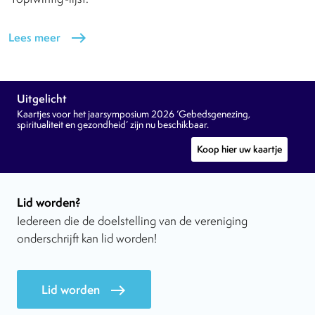
Lees meer
east
Uitgelicht
Kaartjes voor het jaarsymposium 2026 ‘Gebedsgenezing,
spiritualiteit en gezondheid’ zijn nu beschikbaar.
Koop hier uw kaartje
Lid worden?
Iedereen die de doelstelling van de vereniging
onderschrijft kan lid worden!
Lid worden
east