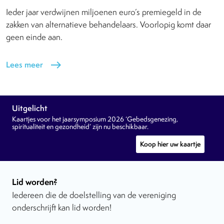
Ieder jaar verdwijnen miljoenen euro’s premiegeld in de
zakken van alternatieve behandelaars. Voorlopig komt daar
geen einde aan.
Lees meer
east
Uitgelicht
Kaartjes voor het jaarsymposium 2026 ‘Gebedsgenezing,
spiritualiteit en gezondheid’ zijn nu beschikbaar.
Koop hier uw kaartje
Lid worden?
Iedereen die de doelstelling van de vereniging
onderschrijft kan lid worden!