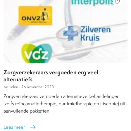
favorite_border
Zorgverzekeraars vergoeden erg veel
alternatiefs
Artikelen -
26 november 2020
Zorgverzekeraars vergoeden alternatieve behandelingen
(zelfs reïncarnatietherapie, euritmietherapie en iriscopie) uit
aanvullende pakketten.
Lees meer
east