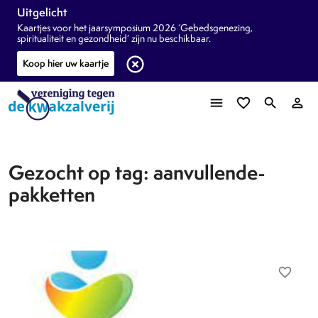
Uitgelicht
Kaartjes voor het jaarsymposium 2026 ‘Gebedsgenezing,
spiritualiteit en gezondheid’ zijn nu beschikbaar.
highlight_off
Koop hier uw kaartje
menu
favorite_border
search
person_outline
Gezocht op tag: aanvullende-
pakketten
favorite_border