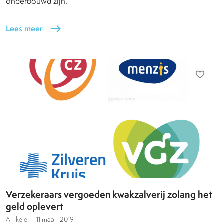
onderbouwd zijn.
Lees meer
east
favorite_border
Verzekeraars vergoeden kwakzalverij zolang het
geld oplevert
Artikelen -
11 maart 2019