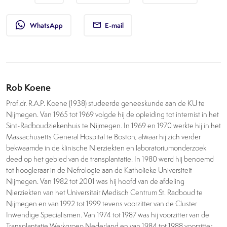
whatsapp
WhatsApp
E-mail
Rob Koene
Prof.dr. R.A.P. Koene (1938) studeerde geneeskunde aan de KU te
Nijmegen. Van 1965 tot 1969 volgde hij de opleiding tot internist in het
Sint-Radboudziekenhuis te Nijmegen. In 1969 en 1970 werkte hij in het
Massachusetts General Hospital te Boston, alwaar hij zich verder
bekwaamde in de klinische Nierziekten en laboratoriumonderzoek
deed op het gebied van de transplantatie. In 1980 werd hij benoemd
tot hoogleraar in de Nefrologie aan de Katholieke Universiteit
Nijmegen. Van 1982 tot 2001 was hij hoofd van de afdeling
Nierziekten van het Universitair Medisch Centrum St. Radboud te
Nijmegen en van 1992 tot 1999 tevens voorzitter van de Cluster
Inwendige Specialismen. Van 1974 tot 1987 was hij voorzitter van de
Transplantatie Werkgroep Nederland en van 1984 tot 1988 voorzitter