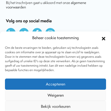
Bij het inschrijven gaat u akkoord met onze
algemene
voorwaarden
Volg ons op social media
Beheer cookie toestemming
Om de beste ervaringen te bieden, gebruiken wij technologieën zoals
cookies om informatie over je apparaat op te slaan en/of te raadplegen.
Door in te stemmen met deze technologieën kunnen wij gegevens zoals
Over VtdK
surfgedrag of unieke ID's op deze site verwerken. Als je geen toestemming
Contact
geeft of uw toestemming intrekt, kan dit een nadelige invloed hebben op
Nieuws
bepaalde functies en mogelijkheden.
Behandelwijzen
Dossiers
Lid worden
Accepteren
Tijdschrift
Algemene voorwaarden
Weigeren
Bekijk voorkeuren
Copyright © 2001-2026 Vereniging tegen de Kwakzalverij. Alle