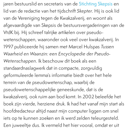
jaren bestuurslid en secretaris van de
Stichting Skepsis
en
lid van de redactie van het tijdschrift
Skepter
. Hij is ook lid
van de Vereniging tegen de Kwakzalverij, en woont als
afgevaardigde van Skepsis de bestuursvergaderingen van de
VtdK bij. Hij schreef talrijke artikelen over pseudo-
wetenschappen, waaronder ook veel over kwakzalverij. In
1997 publiceerde hij samen met Marcel Hulspas
Tussen
Waarheid en Waanzin: een Encyclopedie der Pseudo-
Wetenschappen
. Ik beschouw dit boek als een
standaardnaslagwerk dat in compacte, zorgvuldig
geformuleerde lemma’s informatie biedt over het hele
terrein van de pseudowetenschap, waarbij de
pseudowetenschappelijke geneeskunde, dat is de
kwakzalverij, ook ruim aan bod komt. In 2002 beleefde het
boek zijn vierde, herziene druk. Ik had het vanaf mijn start als
hoofdredacteur altijd naast mijn computer liggen om snel
iets op te kunnen zoeken en ik werd zelden teleurgesteld.
Een juweeltje dus. Ik vermeld het hier vooral, omdat er uit