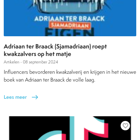
Adriaan ter Braack (Sjamadriaan) roept
kwakzalvers op het matje
Artikelen -
08 september 2024
Influencers bevorderen kwakzalverij en krijgen in het nieuwe
boek van Adriaan ter Braack de volle laag.
Lees meer
east
favorite_border