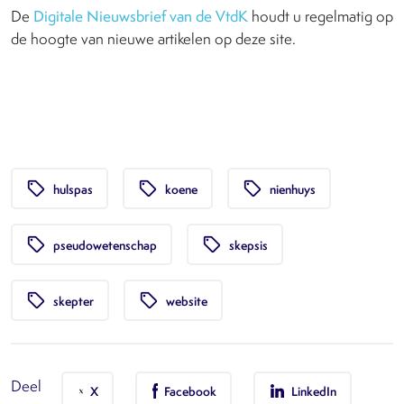
De
Digitale Nieuwsbrief van de VtdK
houdt u regelmatig op
de hoogte van nieuwe artikelen op deze site.
local_offer
local_offer
local_offer
hulspas
koene
nienhuys
local_offer
local_offer
pseudowetenschap
skepsis
local_offer
local_offer
skepter
website
Deel
X
Facebook
LinkedIn