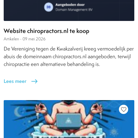
Website chiropractors.nl te koop
Artikelen -
09 mei 2026
De Vereniging tegen de Kwakzalverij kreeg vermoedelijk per
abuis de domeinnaam chiropractors.nl aangeboden, terwijl
chiropractie een alternatieve behandeling is.
Lees meer
east
favorite_border