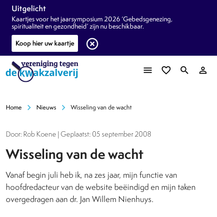
Uitgelicht
Kaartjes voor het jaarsymposium 2026 ‘Gebedsgenezing,
spiritualiteit en gezondheid’ zijn nu beschikbaar.
highlight_off
Koop hier uw kaartje
menu
favorite_border
search
person_outline
chevron_right
chevron_right
Home
Nieuws
Wisseling van de wacht
Door: Rob Koene | Geplaatst: 05 september 2008
Wisseling van de wacht
Vanaf begin juli heb ik, na zes jaar, mijn functie van
hoofdredacteur van de website beëindigd en mijn taken
overgedragen aan dr. Jan Willem Nienhuys.