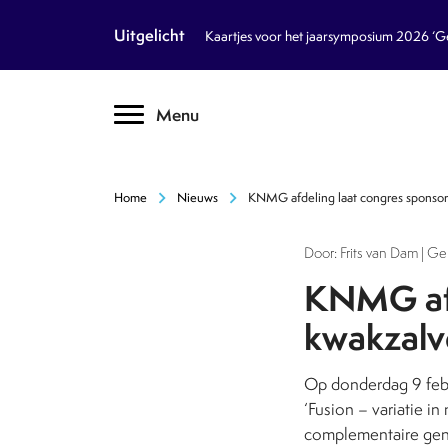
article
Nieuws
Uitgelicht
Kaartjes voor het jaarsymposium 2026 ‘Geb
inventory_2
Dossiers
chevron_right
Menu
text_format
Encyclopedie
auto_stories
Tijdschrift
chevron_right
chevron_right
Home
Nieuws
KNMG afdeling laat congres sponsor
podcasts
Podcasts
Door: Frits van Dam | G
textsms
Over Ons
chevron_right
KNMG afd
kwakzalv
call
Contact
Op donderdag 9 feb
Volg ons op social media
‘Fusion – variatie in
complementaire genee