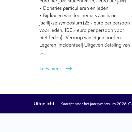
euro per jaar, studenten 15,- euro per jaar)
• Donaties particulieren en leden
• Bijdragen van deelnemers aan haar
jaarlijkse symposium (25,- euro per persoon
voor leden, 100,- euro per persoon voor
niet-leden) . Verkoop van eigen boeken .
Legaten (incidenteel) Uitgaven Betaling van
[…]
Lees meer
east
Uitgelicht
Kaartjes voor het jaarsymposium 2026 ‘Geb