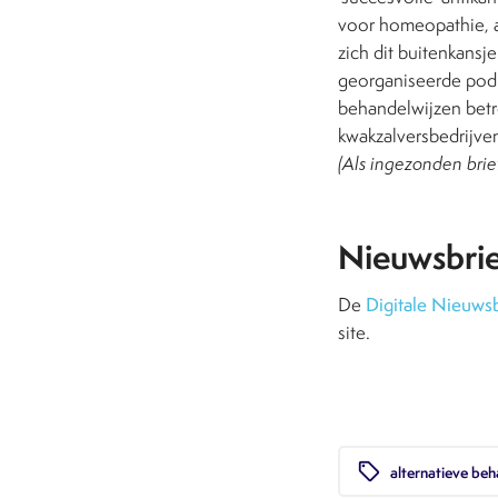
voor homeopathie, a
zich dit buitenkansj
georganiseerde podi
behandelwijzen betr
kwakzalversbedrijven
(Als ingezonden bri
Nieuwsbri
De
Digitale Nieuwsb
site.
local_offer
alternatieve beh