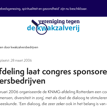
edsgenezing, spiritualiteit en gezondheid’ zijn nu beschikbaar.
en door kwakzalversbedrijven
eplaatst: 28 maart 2006
eling laat congres sponsor
ersbedrijven
ruari 2006 organiseerde de KNMG-afdeling Rotterdam een cong
 mensen, diversiteit in zorg’, met als doel de dialoog te stimuler
skunde. ‘Een dialoog, die zeer zeker ook in het belang is van 