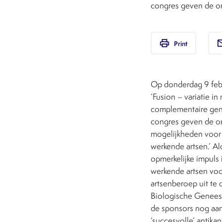
congres geven de or
print
em
Print
Op donderdag 9 feb
‘Fusion – variatie in
complementaire genee
congres geven de or
mogelijkheden voor 
werkende artsen.’ Al
opmerkelijke impuls
werkende artsen vo
artsenberoep uit te
Biologische Genees
de sponsors nog aa
‘succesvolle’ antik