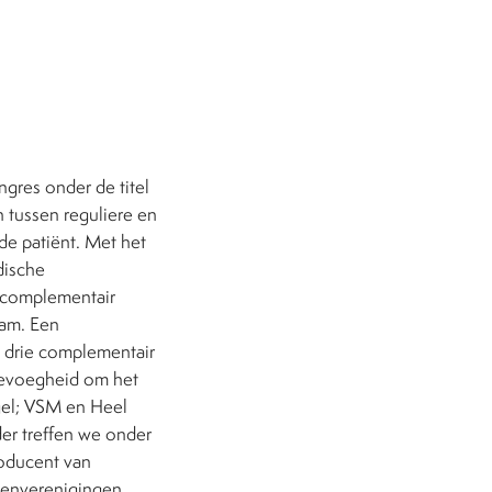
res onder de titel
en tussen reguliere en
de patiënt. Met het
dische
n complementair
dam. Een
g drie complementair
bevoegheid om het
gel; VSM en Heel
er treffen we onder
oducent van
tsenverenigingen