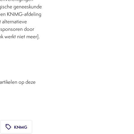
logische geneeskunde
or een KNMG-afdeling
 alternatieve
t sponsoren door
nk werkt niet meer].
rtikelen op deze
local_offer
KNMG