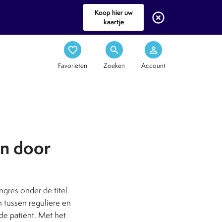
Koop hier uw
highlight_off
kaartje
favorite_border
search
person_outline
Favorieten
Zoeken
Account
en door
res onder de titel
en tussen reguliere en
de patiënt. Met het