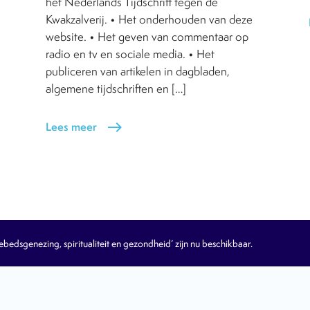
het Nederlands Tijdschrift tegen de
Kwakzalverij. • Het onderhouden van deze
website. • Het geven van commentaar op
radio en tv en sociale media. • Het
publiceren van artikelen in dagbladen,
algemene tijdschriften en […]
Lees meer
east
edsgenezing, spiritualiteit en gezondheid’ zijn nu beschikbaar.