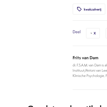
local_offer
kwakzalverij
Deel
X
Frits van Dam
dr. F.S.A.M. van Dam is
Instituut/Antoni van Le
Klinische Psychologie, 