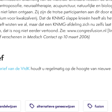
ntroposofie, neuraaltherapie, acupunctuur, natuurlijke en bio
e niet laten ontgaan. Zij zijn de trotse participanten aan dit do
um voor kwakzalverij. Dat de KNMG slappe knieën heeft als het
eft wisten we al, maar dat een KNMG-afdeling zich nu zelfs laa
, dat is nog niet eerder vertoond. Zie: www.congresfusion.nl [li
ef verschenen in Medisch Contact op 10 maart 2006)
ef
rief van de VtdK
houdt u regelmatig op de hoogte van nieuwe a
local_offer
local_offer
andelwijzen
alternatieve geneeswijzen
fusion