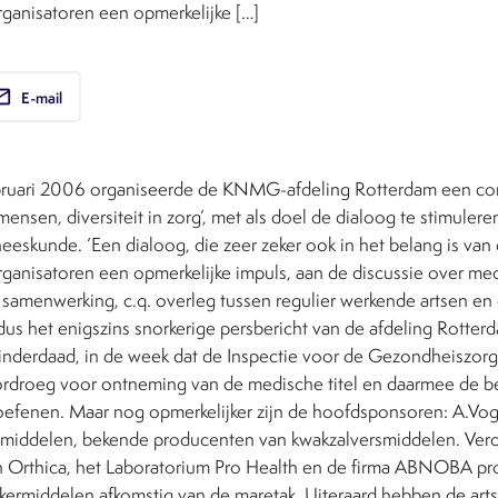
ganisatoren een opmerkelijke […]
ail
E-mail
ruari 2006 organiseerde de KNMG-afdeling Rotterdam een cong
 mensen, diversiteit in zorg’, met als doel de dialoog te stimuler
skunde. ‘Een dialoog, die zeer zeker ook in het belang is van 
ganisatoren een opmerkelijke impuls, aan de discussie over me
samenwerking, c.q. overleg tussen regulier werkende artsen e
dus het enigszins snorkerige persbericht van de afdeling Rotter
 inderdaad, in de week dat de Inspectie voor de Gezondheiszor
ordroeg voor ontneming van de medische titel en daarmee de 
 oefenen. Maar nog opmerkelijker zijn de hoofdsponsoren: A.Vo
middelen, bekende producenten van kwakzalversmiddelen. Verd
n Orthica, het Laboratorium Pro Health en de firma ABNOBA pr
ankermiddelen afkomstig van de maretak. Uiteraard hebben de ar