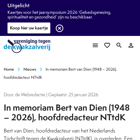
Uitgelicht
Kaartjes voor het jaarsymposium 2026 ‘Gebedsgenezing,
spiritualiteit en gezondheid’ zijn nu beschikbaar.
highlight_off
Koop hier uw kaartje
menu
favorite_border
search
person_outline
chevron_right
chevron_right
Home
Nieuws
In memoriam Bert van Dien (1948 – 2026),
hoofdredacteur NTtdK
Door: de Webredactie | Geplaatst: 25 januari 2026
In memoriam Bert van Dien (1948
– 2026), hoofdredacteur NTtdK
Bert van Dien, hoofdredacteur van het Nederlands
Tijdschrift tegen de Kwakzalverij (NTtdK), is overleden. Een