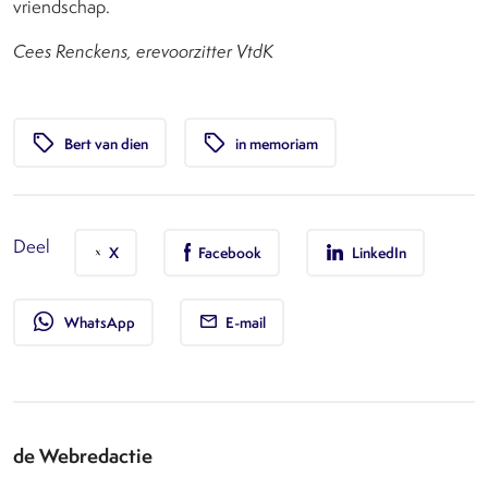
vriendschap.
Cees Renckens, erevoorzitter VtdK
local_offer
local_offer
Bert van dien
in memoriam
Deel
X
Facebook
LinkedIn
whatsapp
WhatsApp
E-mail
de Webredactie