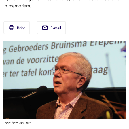
in memoriam.
print
email
Print
E-mail
Foto: Bert van Dien