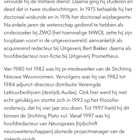
vervulde hij de militaire dienst. Daarna ging hij studeren en
deed dat in twee studierichtingen. In 1975 behaalde hij het
doctoraal wiskunde en in 1976 het doctoraal wijsbegeerte.
Na enkele jaren de wetenschap gediend te hebben als
onderzoeker bij ZWO (het toenmalige NWO), zette hij zijn
loopbaan voort in de uitgeverswereld, aanvankelijk als
acquirerend redacteur bij Uitgeverij Bert Bakker, daarna als
hoofdredacteur non-fictie bij Uitgeverij Prometheus.
Van 1980 tot 1982 was hij pr-medewerker van de Stichting
Nieuwe Woonvormen. Vervolgens was hij van 1982 tot
1984 adjunct-directeur distributie Verenigde
Lektuurbedrijven (destijds Audax). Ook hier werd hij niet
echt gelukkig en stortte zich in 1993 op het filosofie-
onderwijs, dat hij vier jaar zou doen. Tot 1997 hield hij dit
binnen de Stichting Plato vol. Vanaf 1997 was hij
hoofdredacteur van
Neuropraxis
(tijdschrift
neurowetenschappen) alsmede projectmanager van de
ziekenhuisgids.