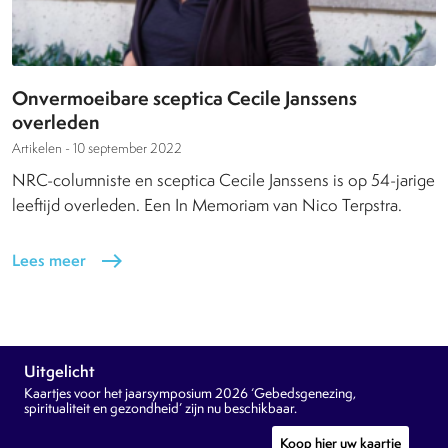
Onvermoeibare sceptica Cecile Janssens
overleden
Artikelen -
10 september 2022
NRC-columniste en sceptica Cecile Janssens is op 54-jarige
leeftijd overleden. Een In Memoriam van Nico Terpstra.
Lees meer
east
Uitgelicht
Kaartjes voor het jaarsymposium 2026 ‘Gebedsgenezing,
spiritualiteit en gezondheid’ zijn nu beschikbaar.
Koop hier uw kaartje