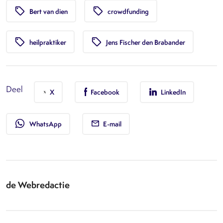
local_offer
local_offer
Bert van dien
crowdfunding
local_offer
local_offer
heilpraktiker
Jens Fischer den Brabander
Deel
X
Facebook
LinkedIn
whatsapp
WhatsApp
E-mail
de Webredactie