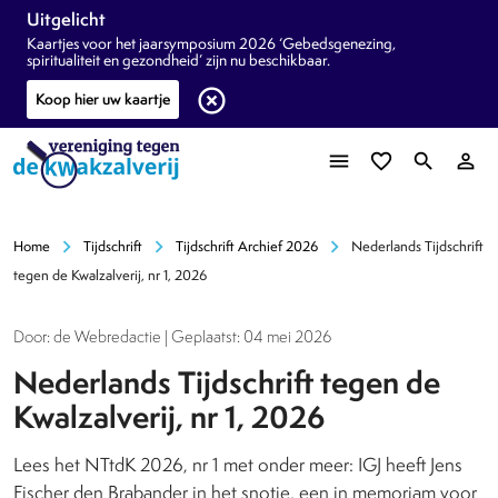
Uitgelicht
Kaartjes voor het jaarsymposium 2026 ‘Gebedsgenezing,
spiritualiteit en gezondheid’ zijn nu beschikbaar.
highlight_off
Koop hier uw kaartje
menu
favorite_border
search
person_outline
chevron_right
chevron_right
chevron_right
Home
Tijdschrift
Tijdschrift Archief 2026
Nederlands Tijdschrift
tegen de Kwalzalverij, nr 1, 2026
Door: de Webredactie | Geplaatst: 04 mei 2026
Nederlands Tijdschrift tegen de
Kwalzalverij, nr 1, 2026
Lees het NTtdK 2026, nr 1 met onder meer: IGJ heeft Jens
Fischer den Brabander in het snotje, een in memoriam voor