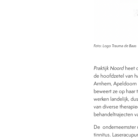
Foto: Logo Trauma de Baas
Praktijk Noord
heet d
de hoofdzetel van h
Arnhem, Apeldoorn e
beweert ze op haar 
werken landelijk, dus
van diverse therapie
behandeltrajecten v
De
onderneemster ui
tinnitus. Laseracup