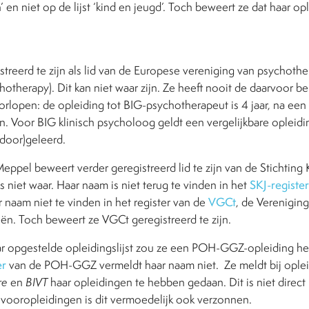
’ en niet op de lijst ‘kind en jeugd’. Toch beweert ze dat haar o
streerd te zijn als lid van de Europese vereniging van psychoth
otherapy). Dit kan niet waar zijn.
Ze heeft
nooit de daarvoor b
orlopen: de
opleiding tot BIG-psychotherapeut is 4 jaar, na ee
. Voor BIG klinisch psycholoog geldt een vergelijkbare opleidi
(door)geleerd.
Meppel beweert verder geregistreerd lid te zijn van de Stichting K
is niet waar. Haar naam is niet terug te vinden in het
SKJ-register
r naam niet te vinden in het register van de
VGCt
, de Verenigin
eën. Toch beweert ze VGCt geregistreerd te zijn.
r opgestelde opleidingslijst zou ze een POH-GGZ-opleiding h
er
van de POH-GGZ vermeldt haar naam niet.
Ze meldt bij oplei
re
en
BIVT
haar opleidingen te hebben gedaan. Dit is niet direct 
 vooropleidingen is dit vermoedelijk ook verzonnen.