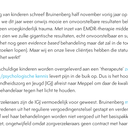
 van kinderen schreef Bruinenberg half november vorig jaar op
 we dit jaar weer onwijs mooie en onvoorstelbare resultaten beh
een vroegkinderlijk trauma. Met inzet van EMDR-therapie midde
ien we zulke gigantische resultaten, echt onvoorstelbaar en su
s het nog geen
evidence based
behandeling maar dat zal in de to
eken lopen). Maar wij en onze lieve cliëntjes hebben die status
het werkt!’
chuldige kinderen worden overgeleverd aan een ‘therapeute’
z
e/psychologische kennis
levert pijn in de buik op. Dus is het hoo
dheidszorg en Jeugd (IGJ) afreist naar Meppel om daar de kwali
ehandelaar tegen het licht te houden.
erzekeraars zijn de IGJ vermoedelijk voor geweest. Bruinenberg
m
 redenen uit het reguliere vergoedingenstelsel gestapt en verde
Of wel haar behandelingen worden niet vergoed uit het basispak
t, ongetwijfeld omdat zorgverzekeraars geen contract met haar 