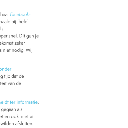
 haar
Facebook
-
aald bij (hele)
ls
per snel. Dit gun je
ekomst zeker
 niet nodig. Wij
onder
g tijd dat de
teit van de
eldt ter informatie
:
r gegaan als
ket en ook
niet uit
wilden afsluiten.