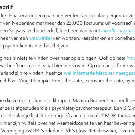
drijf
rlijk. Haar ervaringen gaan niet verder dan jarenlang eigenaar zij
jf van Nederland met meer dan 25.000 kostuums uit voorraad’, e
een Segway-verhuurbedrijf, leert een van haar
LinkedIn
-pagina’
beheer van een
webwinkel
van worsten, kaasplanken en borrelhap
r psycho-kennis niet beschrijven.
gina’s is niets te vinden over haar opleidingen. Ook op haar
Ins
at heeft neergezet, staat hier niets over.
Op een angstfobie-we
erland zijn te vinden, heeft ze
wel informatie hierover neergez
meldt ze:
‘Angsttherapie, Emdr-therapie, exposure therapie, hyp
atie die ze noemt, kan niet kloppen. Mariska Bruinenberg heeft 
dat ze is afgestudeerd als psychiater/psychotherapeut. Een BIG-re
 de ellenlange lijst die ze opgeeft aan diploma’s ‘EMDR-therape
ok hier zijn twijfels over het waarheidsgehalte van haar bewering
 Vereniging EMDR Nederland (VEN), kwaliteitsbewaker, is ze niet