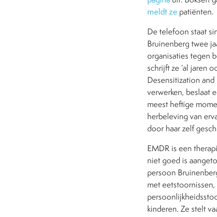
meldt ze
patiënten.
De telefoon staat si
Bruinenberg twee ja
organisaties tegen b
schrijft ze ‘al jar
Desensitization and 
verwerken, beslaat e
meest heftige momen
herbeleving van erva
door haar zelf gesc
EMDR is een therapi
niet goed is aanget
persoon Bruinenberg.
met eetstoornissen,
persoonlijkheidsstoo
kinderen. Ze stelt v