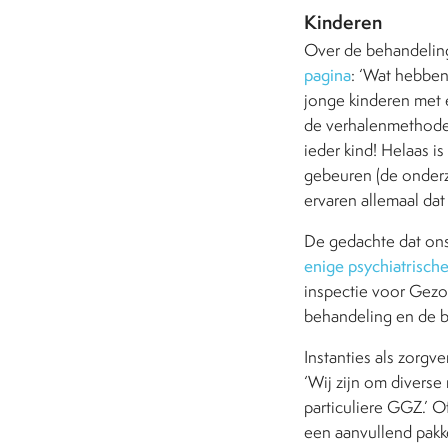
Kinderen
Over de behandeling
pagina
: ‘Wat hebben
jonge kinderen met 
de verhalenmethode z
ieder kind! Helaas i
gebeuren (de onderzo
ervaren allemaal dat 
De gedachte dat ons
enige
psychiatrisch
inspectie voor Gezon
behandeling en de b
Instanties als zorgv
‘Wij zijn om diverse
particuliere GGZ.’ 
een aanvullend pakke