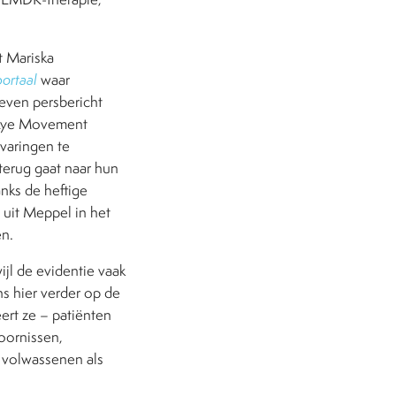
t Mariska
ortaal
waar
reven persbericht
 (Eye Movement
rvaringen te
 terug gaat naar hun
nks de heftige
 uit Meppel in het
en.
jl de evidentie vaak
s hier verder op de
ert ze – patiënten
oornissen,
l volwassenen als