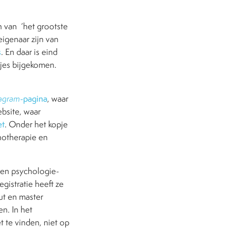
n van
‘het grootste
igenaar zijn van
s
. En daar is eind
jes bijgekomen.
tagram
-pagina
, waar
bsite, waar
et
. Onder het kopje
notherapie en
geen psychologie-
gistratie heeft ze
ut en master
en. In het
 te vinden, niet op