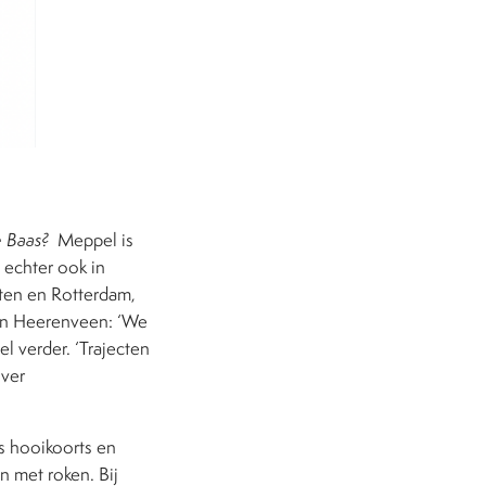
 Baas?
Meppel is
 echter ook in
ten en Rotterdam,
n Heerenveen: ‘We
el verder. ‘Trajecten
over
ls hooikoorts en
n met roken. Bij