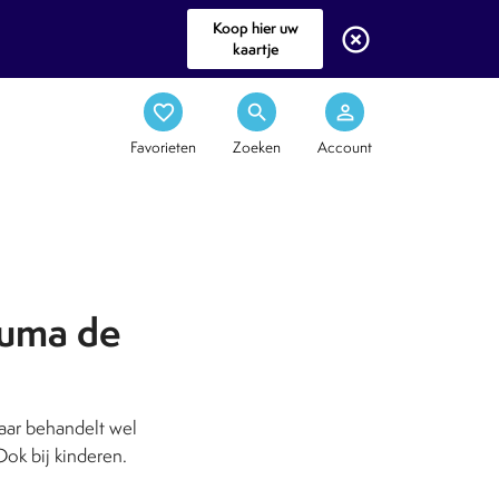
Koop hier uw
highlight_off
kaartje
favorite_border
search
person_outline
Favorieten
Zoeken
Account
auma de
ar behandelt wel
ok bij kinderen.