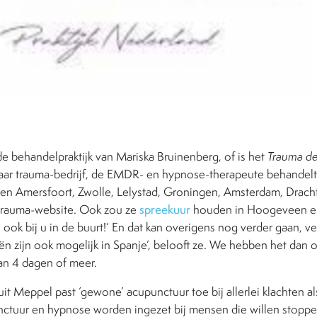
e behandelpraktijk van Mariska Bruinenberg, of is het
Trauma de
aar trauma-bedrijf, de EMDR- en hypnose-therapeute behandelt
n Amersfoort, Zwolle, Lelystad, Groningen, Amsterdam, Drach
trauma-website. Ook zou ze
spreekuur
houden in Hoogeveen e
 ook bij u in de buurt!‘ En dat kan overigens nog verder gaan, ve
ën zijn ook mogelijk in Spanje’, belooft ze. We hebben het dan 
an 4 dagen of meer.
t Meppel past ‘gewone’ acupunctuur toe bij allerlei klachten a
unctuur en hypnose worden ingezet bij mensen die willen stoppe