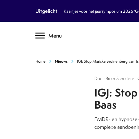
article
Nieuws
Uitgelicht
Kaartjes voor het jaarsymposium 2026 ‘Geb
inventory_2
Dossiers
chevron_right
Menu
text_format
Encyclopedie
auto_stories
Tijdschrift
chevron_right
chevron_right
Home
Nieuws
IGJ: Stop Mariska Bruinenberg van T
podcasts
Podcasts
Door: Broer Scholtens |
textsms
Over Ons
chevron_right
IGJ: Sto
Baas
call
Contact
EMDR- en hypnose-t
Volg ons op social media
complexe aandoening