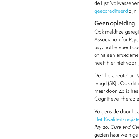
de lijst ‘volwassenen
geaccrediteerd
zijn.
Geen opleiding
Ook meldt ze geregi
Association for Psych
psychotherapeut do
of na een artsexamen
heeft hier niet voor 
De ‘therapeute’ uit 
Jeugd (SKJ). Ook dit 
maar door. Zo is haa
Cognitieve
therapi
Volgens de door haa
Het Kwaliteitsregist
Psy-zo
,
Cure and Ca
gezien haar weinige