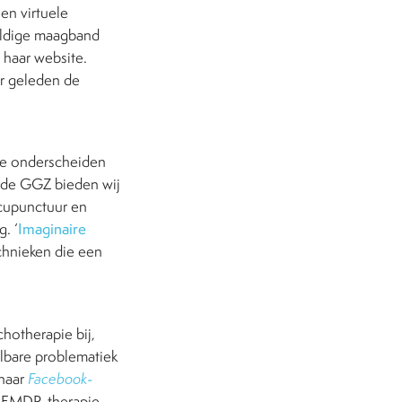
en virtuele
eldige maagband
p haar website.
ar geleden de
‘We onderscheiden
erde GGZ bieden wij
acupunctuur en
. ‘
Imaginaire
echnieken die een
hotherapie bij,
lbare problematiek
 haar
Facebook
-
ld EMDR-therapie,