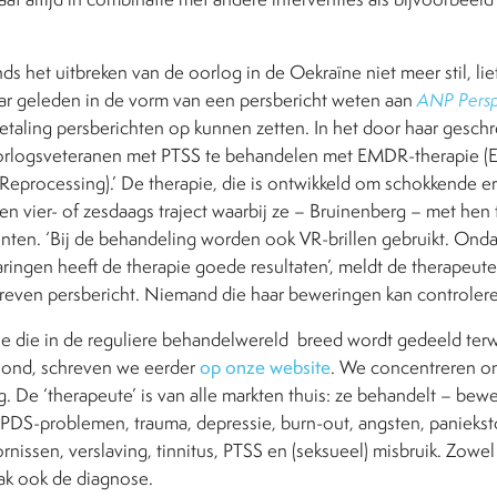
nds het uitbreken van de oorlog in de Oekraïne niet meer stil, lie
ar geleden in de vorm van een persbericht weten aan
ANP Persp
etaling persberichten op kunnen zetten. In het door haar gesch
en oorlogsveteranen met PTSS te behandelen met EMDR-therapie
Reprocessing).’ De therapie, die is ontwikkeld om schokkende e
en vier- of zesdaags traject waarbij ze – Bruinenberg – met hen
ten. ‘Bij de behandeling worden ook VR-brillen gebruikt. Onda
ringen heeft de therapie goede resultaten’, meldt de therapeute
hreven persbericht. Niemand die haar beweringen kan controler
e die in de reguliere behandelwereld
breed wordt gedeeld terwi
oond, schreven we eerder
op onze website
.
We concentreren on
 De ‘therapeute’ is van alle markten thuis: ze behandelt – bewe
 PDS-problemen, trauma, depressie, burn-out, angsten, paniekst
rnissen, verslaving, tinnitus, PTSS en (seksueel) misbruik. Zowe
aak ook de diagnose.