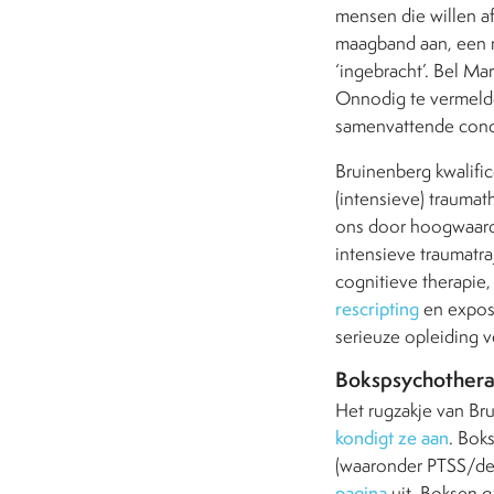
mensen die willen af
maagband aan, een 
‘ingebracht’. Bel Mar
Onnodig te vermelden
samenvattende concl
Bruinenberg kwalifice
(intensieve) trauma
ons door hoogwaar
intensieve traumatr
cognitieve therapie,
rescripting
en exposu
serieuze opleiding v
Bokspsychothera
Het rugzakje van Bru
kondigt ze aan
. Bok
(waaronder PTSS/dep
pagina
uit.
Boksen ga