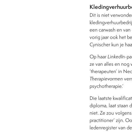
Kledingverhuurbe
Dit is niet verwonde
kledingverhuurbedri
een carwash en van 
vorig jaar ook het 
Cynischer kun je haa
Op haar
LinkedIn
-pa
ze van alles en nog w
‘therapeuten’ in Ned
Therapievormen
ver
psychotherapie.’
Die laatste kwalific
diploma, laat staan 
niet. Ze zou volgens
practitioner’ zijn. O
ledenregister van de