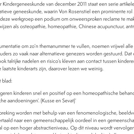
oor Kindergeneeskunde van december 2011 staat een serie artikel
atieve geneeskunde, waarin Von Rosenstiel een prominente rol sp
 deze werkgroep een podium om onweersproken reclame te mak
wijzen als osteopathie, homeopathie, Chinese acupunctuur, ant
gumentatie om zo’n themanummer te vullen, noemen vrijwel alle a
uders zo vaak naar alternatieve genezers worden gestuurd. Dat
ook talrijke nadelen en risico’s kleven aan contact tussen kindere
 laatste kinderarts zijn, daarover lezen we weinig.
t blad:
ageren kinderen snel en positief op een homeopathische behand
sche aandoeningen’. (Kusse en Sevat)’
spreking worden met behulp van een fenomenologische, beel
rtaald naar een gemeenschappelijk oordeel in een gemeenscha
al op een hoger abstractieniveau. Op dit niveau wordt vervolge