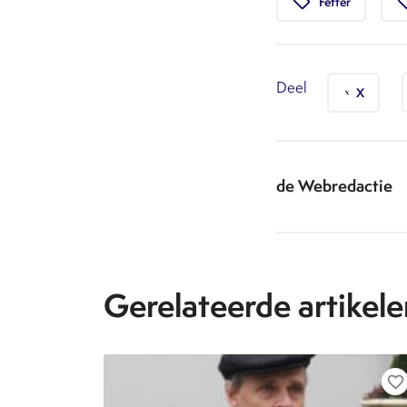
local_offer
local_
Fetter
Deel
X
de Webredactie
Gerelateerde artikele
favorite_border