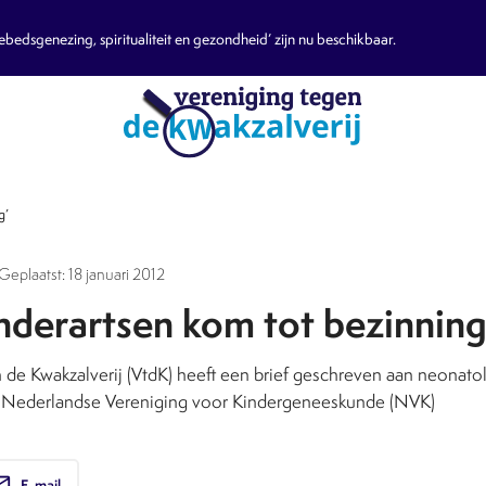
edsgenezing, spiritualiteit en gezondheid’ zijn nu beschikbaar.
g’
Geplaatst: 18 januari 2012
inderartsen kom tot bezinning
 de Kwakzalverij (VtdK) heeft een brief geschreven aan neonato
e Nederlandse Vereniging voor Kindergeneeskunde (NVK)
ail
E-mail