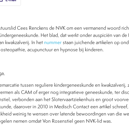
bestuurslid Cees Renckens de NVK om een vermanend woord richt
 Kindergeneeskunde. Het blad, dat werkt onder auspiciën van de 
 kwakzalverij. In het
nummer
staan juichende artikelen op ond
osteopathie, acupunctuur en hypnose bij kinderen.
ga,
emarcatie tussen reguliere kindergeneeskunde en kwakzalverij,
termen als CAM of erger nog integratieve geneeskunde, ter dis
stiel, verbonden aan het Slotervaartziekenhuis en groot voorve
unde, daarover in 2010 in Medisch Contact een artikel schreef,
lijkheid weinig te wensen over latende bewoordingen van die we
egelen nemen omdat Von Rosenstiel geen NVK-lid was.