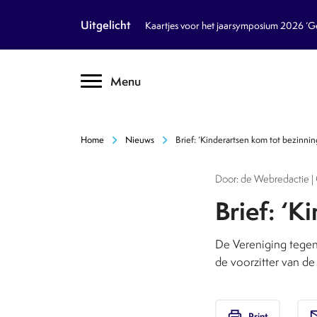
article
Nieuws
Uitgelicht
Kaartjes voor het jaarsymposium 2026 ‘Geb
inventory_2
Dossiers
chevron_right
Menu
text_format
Encyclopedie
auto_stories
Tijdschrift
chevron_right
chevron_right
Home
Nieuws
Brief: ‘Kinderartsen kom tot bezinnin
podcasts
Podcasts
Door: de Webredactie | 
textsms
Over Ons
chevron_right
Brief: ‘K
call
Contact
De Vereniging tegen
de voorzitter van d
Volg ons op social media
print
em
Print