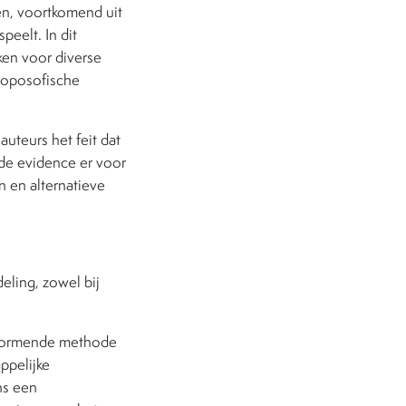
en, voortkomend uit
eelt. In dit
en voor diverse
roposofische
uteurs het feit dat
 de evidence er voor
n en alternatieve
eling, zowel bij
dvormende methode
ppelijke
ns een