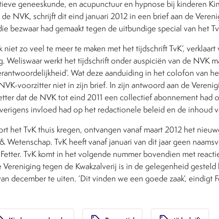
atieve geneeskunde, en acupunctuur en hypnose bij kinderen Ki
n de NVK, schrijft dit eind januari 2012 in een brief aan de Veren
 die bezwaar had gemaakt tegen de uitbundige special van het Tv
niet zo veel te meer te maken met het tijdschrift TvK’, verklaart v
g. Weliswaar werkt het tijdschrift onder auspiciën van de NVK ma
rantwoordelijkheid’. Wat deze aanduiding in het colofon van het 
 NVK-voorzitter niet in zijn brief. In zijn antwoord aan de Vereni
Fetter dat de NVK tot eind 2011 een collectief abonnement had 
overigens invloed had op het redactionele beleid en de inhoud van
kort het TvK thuis kregen, ontvangen vanaf maart 2012 het nieu
ts & Wetenschap. TvK heeft vanaf januari van dit jaar geen naa
t Fetter. TvK komt in het volgende nummer bovendien met reacti
 Vereniging tegen de Kwakzalverij is in de gelegenheid gesteld
van december te uiten. ‘Dit vinden we een goede zaak’, eindigt Fet