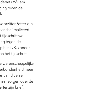
nderarts Willem
iging tegen de
K.
oorzitter Fetter zijn
ar dat ‘impliceert
tijdschrift wel
ging tegen de
op het TvK, zonder
 het tijdschrift.
we wetenschappelijke
msverbondenheid meer
es van diverse
 haar zorgen over de
ter zijn brief.