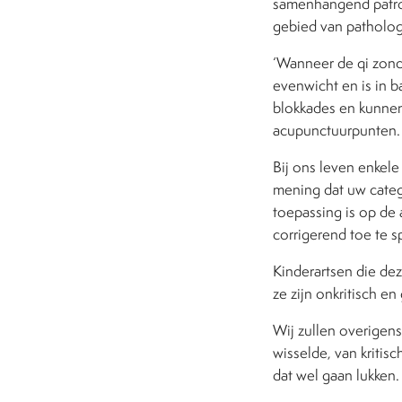
samenhangend patroon
gebied van pathologi
‘Wanneer de qi zond
evenwicht en is in b
blokkades en kunnen 
acupunctuurpunten. H
Bij ons leven enkele
mening dat uw categ
toepassing is op de
corrigerend toe te s
Kinderartsen die de
ze zijn onkritisch e
Wij zullen overigens
wisselde, van kritis
dat wel gaan lukken.