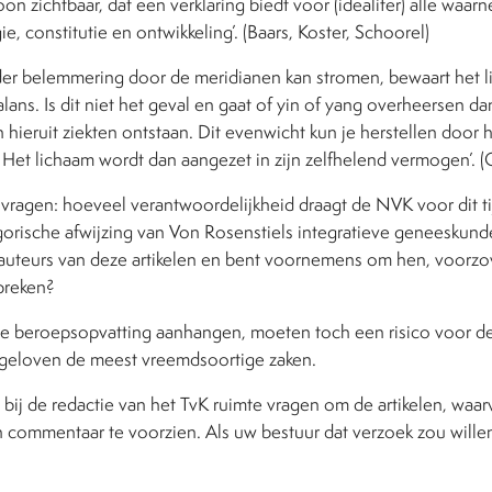
 zichtbaar, dat een verklaring biedt voor (idealiter) alle waa
e, constitutie en ontwikkeling’. (Baars, Koster, Schoorel)
er belemmering door de meridianen kan stromen, bewaart het lic
alans. Is dit niet het geval en gaat of yin of yang overheersen da
hieruit ziekten ontstaan. Dit evenwicht kun je herstellen door 
et lichaam wordt dan aangezet in zijn zelfhelend vermogen’. (G
 vragen: hoeveel verantwoordelijkheid draagt de NVK voor dit ti
orische afwijzing van Von Rosenstiels integratieve geneeskund
 auteurs van deze artikelen en bent voornemens om hen, voorzov
preken?
ze beroepsopvatting aanhangen, moeten toch een risico voor de 
n geloven de meest vreemdsoortige zaken.
 bij de redactie van het TvK ruimte vragen om de artikelen, waarv
ch commentaar te voorzien. Als uw bestuur dat verzoek zou will