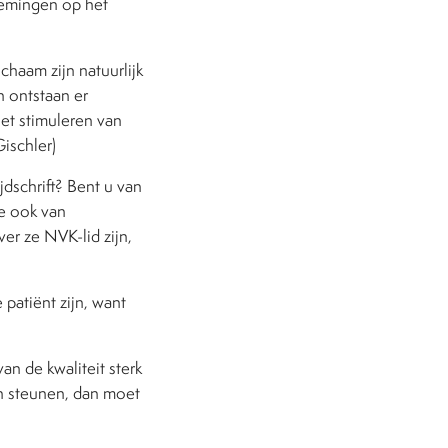
rnemingen op het
haam zijn natuurlijk
n ontstaan er
het stimuleren van
ischler)
jdschrift? Bent u van
e ook van
er ze NVK-lid zijn,
patiënt zijn, want
an de kwaliteit sterk
en steunen, dan moet