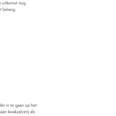
de uitkomst nog
t belang.
er in te gaan op het
an kwakzalverij als