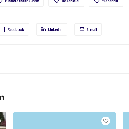
offer
local_offer
local_offer
Kindergeneeskunde
Rosenstiel
tijdschrift
Facebook
LinkedIn
E-mail
n
favorite_border