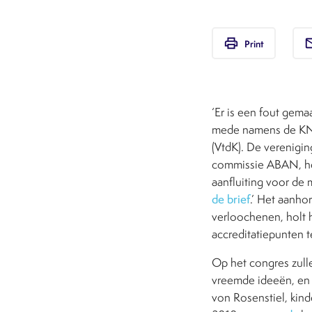
print
em
Print
‘Er is een fout gem
mede namens de KNMG
(VtdK). De verenigin
commissie ABAN, het
aanfluiting voor de 
de brief
.’ Het aanho
verloochenen, holt 
accreditatiepunten te
Op het congres zull
vreemde ideeën, en 
von Rosenstiel, kind