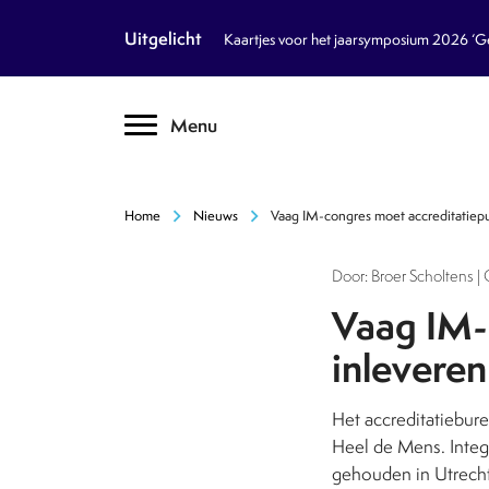
article
Nieuws
Uitgelicht
Kaartjes voor het jaarsymposium 2026 ‘Geb
inventory_2
Dossiers
chevron_right
Menu
text_format
Encyclopedie
auto_stories
Tijdschrift
chevron_right
chevron_right
Home
Nieuws
Vaag IM-congres moet accreditatiep
podcasts
Podcasts
Door: Broer Scholtens | 
textsms
Over Ons
chevron_right
Vaag IM-
inleveren
call
Contact
Het accreditatiebur
Volg ons op social media
Heel de Mens. Integr
gehouden in Utrecht