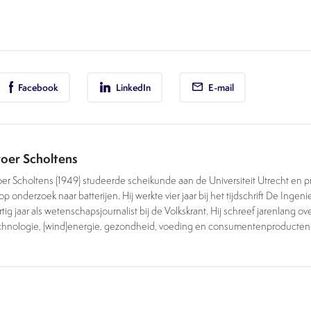
Facebook
LinkedIn
E-mail
oer Scholtens
oer Scholtens (1949) studeerde scheikunde aan de Universiteit Utrecht en
op onderzoek naar batterijen. Hij werkte vier jaar bij het tijdschrift De Ingeni
tig jaar als wetenschapsjournalist bij de Volkskrant. Hij schreef jarenlang ov
chnologie, (wind)energie, gezondheid, voeding en consumentenproducten