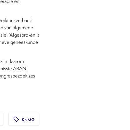
herapie en
werkingsverband
ied van algemene
sie. ‘Afgesproken is
atieve geneeskunde
zijn daarom
ommissie ABAN.
congresbezoek zes
local_offer
KNMG