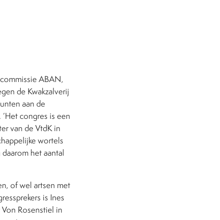
de commissie ABAN,
gen de Kwakzalverij
epunten aan de
 ‘Het congres is een
ter van de VtdK in
happelijke wortels
g daarom het aantal
n, of wel artsen met
essprekers is Ines
t Von Rosenstiel in