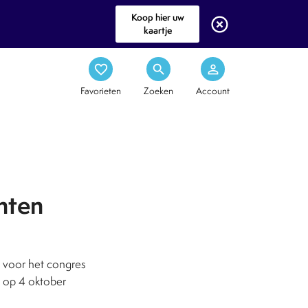
Koop hier uw
highlight_off
kaartje
favorite_border
search
person_outline
Favorieten
Zoeken
Account
nten
 voor het congres
t op 4 oktober