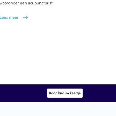
waaronder een acupuncturist.
Lees meer
east
Koop hier uw kaartje