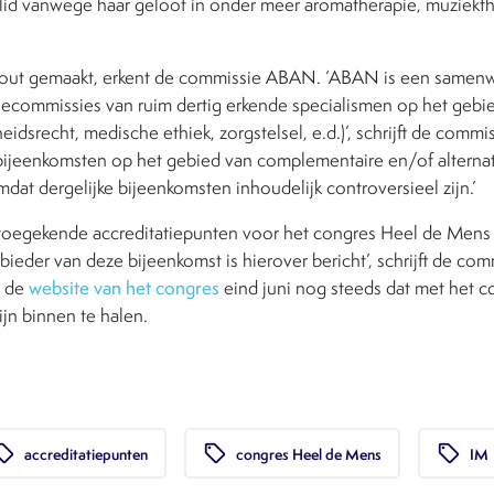
 lid vanwege haar geloof in onder meer aromatherapie, muziekt
efout gemaakt, erkent de commissie ABAN. ‘ABAN is een samen
tiecommissies van ruim dertig erkende specialismen op het geb
idsrecht, medische ethiek, zorgstelsel, e.d.)’, schrijft de commis
ijeenkomsten op het gebied van complementaire en/of altern
dat dergelijke bijeenkomsten inhoudelijk controversieel zijn.’
toegekende accreditatiepunten voor het congres Heel de Mens 
bieder van deze bijeenkomst is hierover bericht’, schrijft de c
e de
website van het congres
eind juni nog steeds dat met het 
ijn binnen te halen.
l_offer
local_offer
local_offer
accreditatiepunten
congres Heel de Mens
IM