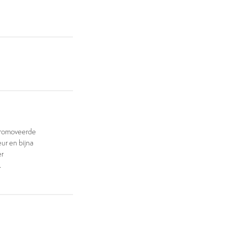
 promoveerde
eur en bijna
er
.