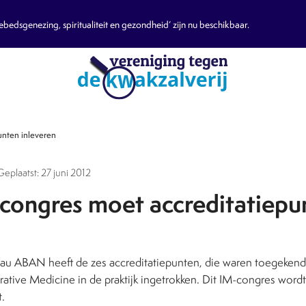
edsgenezing, spiritualiteit en gezondheid’ zijn nu beschikbaar.
unten inleveren
Geplaatst: 27 juni 2012
congres moet accreditatiepu
eau ABAN heeft de zes accreditatiepunten, die waren toegekend
ative Medicine in de praktijk ingetrokken. Dit IM-congres word
.