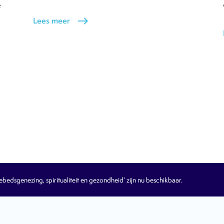
e
Lees meer
east
edsgenezing, spiritualiteit en gezondheid’ zijn nu beschikbaar.