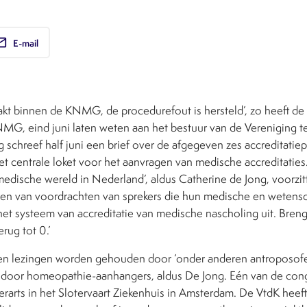
ail
E-mail
aakt binnen de KNMG, de procedurefout is hersteld’, zo heeft 
, eind juni laten weten aan het bestuur van de Vereniging te
g schreef half juni een brief over de afgegeven zes accreditati
 centrale loket voor het aanvragen van medische accreditaties.
medische wereld in Nederland’, aldus Catherine de Jong, voorzit
ren van voordrachten van sprekers die hun medische en wetensc
het systeem van accreditatie van medische nascholing uit. Bren
rug tot 0.’
en lezingen worden gehouden door ‘onder anderen antroposofe
door homeopathie-aanhangers, aldus De Jong. Eén van de congr
erarts in het Slotervaart Ziekenhuis in Amsterdam. De VtdK heef