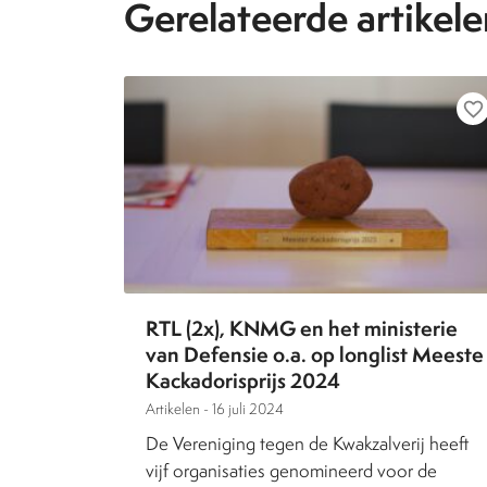
Gerelateerde artikele
favorite_border
RTL (2x), KNMG en het ministerie
van Defensie o.a. op longlist Meeste
Kackadorisprijs 2024
Artikelen -
16 juli 2024
De Vereniging tegen de Kwakzalverij heeft
vijf organisaties genomineerd voor de