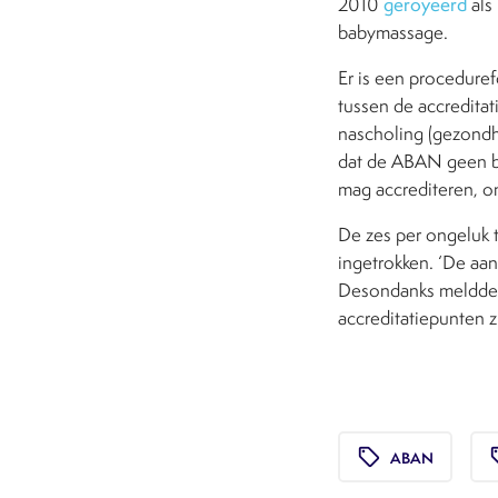
2010
geroyeerd
als
babymassage.
Er is een procedur
tussen de accredita
nascholing (gezondhe
dat de ABAN geen b
mag accrediteren, om
De zes per ongeluk 
ingetrokken. ‘De aan
Desondanks meldd
accreditatiepunten z
local_offer
loca
ABAN