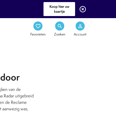
Koop hier uw
highlight_off
kaartje
favorite_border
search
person_outline
Favorieten
Zoeken
Account
 door
ijken van de
a Radar uitgebreid
ren de Reclame
t aanwezig was,