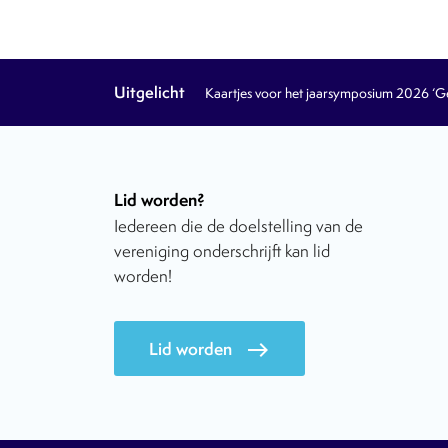
Uitgelicht
Kaartjes voor het jaarsymposium 2026 ‘Geb
Lid worden?
Iedereen die de doelstelling van de
vereniging onderschrijft kan lid
worden!
Lid worden
east