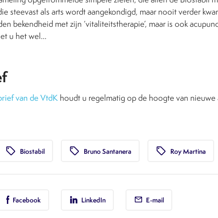
die steevast als arts wordt aangekondigd, maar nooit verder kwam
den bekendheid met zijn ‘vitaliteitstherapie’, maar is ook acupunc
et u het wel…
ef
rief van de VtdK
houdt u regelmatig op de hoogte van nieuwe a
local_offer
local_offer
local_offer
Biostabil
Bruno Santanera
Roy Martina
Facebook
LinkedIn
E-mail