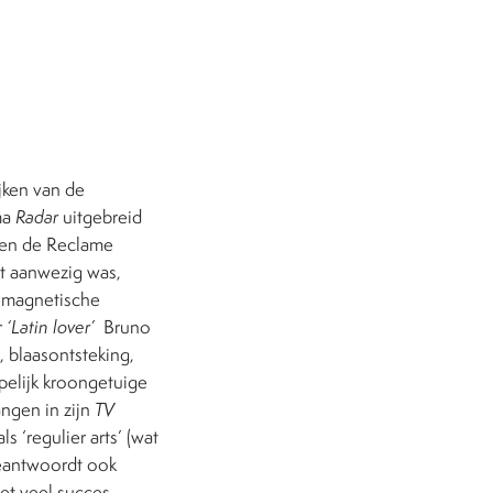
jken van de
ma
Radar
uitgebreid
ren de Reclame
t aanwezig was,
t magnetische
r
‘Latin lover’
Bruno
 blaasontsteking,
pelijk kroongetuige
ngen in zijn
TV
 ‘regulier arts’ (wat
beantwoordt ook
et veel succes