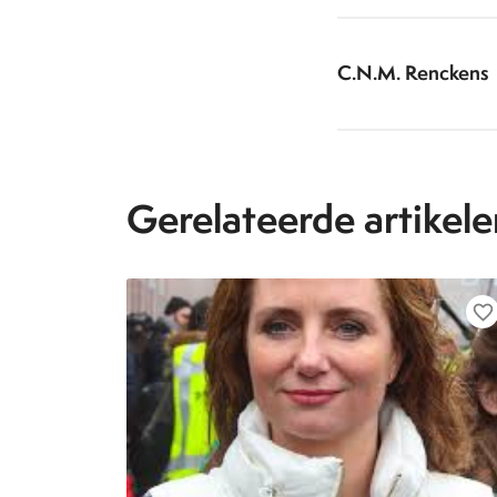
C.N.M. Renckens
Gerelateerde artikele
favorite_border