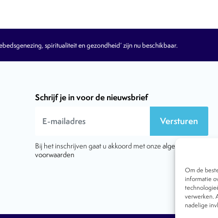
edsgenezing, spiritualiteit en gezondheid’ zijn nu beschikbaar.
Schrijf je in voor de nieuwsbrief
Versturen
Bij het inschrijven gaat u akkoord met onze
algemene
voorwaarden
Om de beste 
informatie o
technologieë
verwerken. A
nadelige in