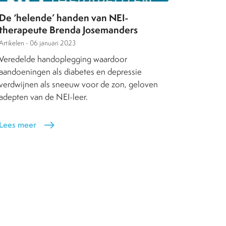
De ‘helende’ handen van NEI-
therapeute Brenda Josemanders
Artikelen -
06 januari 2023
Veredelde handoplegging waardoor
aandoeningen als diabetes en depressie
verdwijnen als sneeuw voor de zon, geloven
adepten van de NEI-leer.
Lees meer
east