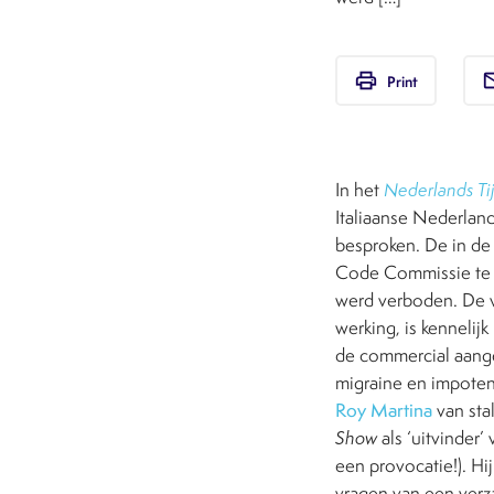
print
em
Print
In het
Nederlands Tij
Italiaanse Nederlan
besproken. De in de
Code Commissie te g
werd verboden. De v
werking, is kennelij
de commercial aange
migraine en impotent
Roy Martina
van sta
Show
als ‘uitvinder’
een provocatie!). Hi
vragen van een verz