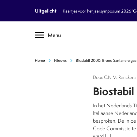
article
Nieuws
Uitgelicht
Kaartjes voor het jaarsymposium 2026 ‘Geb
inventory_2
Dossiers
chevron_right
Menu
text_format
Encyclopedie
auto_stories
Tijdschrift
chevron_right
chevron_right
Home
Nieuws
Biostabil 2000: Bruno Santanera gaa
podcasts
Podcasts
Door: C.N.M. Renckens 
textsms
Over Ons
chevron_right
Biostabi
call
Contact
In het Nederlands Ti
Italiaanse Nederlan
besproken. De in de
Volg ons op social media
Code Commissie te g
werd […]