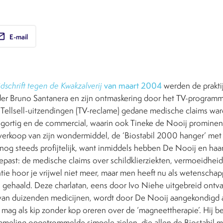
ail
E-mail
dschrift tegen de Kwakzalverij
van maart 2004
werden de prakti
der Bruno Santanera en zijn ontmaskering door het TV-program
 Tellsell-uitzendingen (TV-reclame) gedane medische claims wa
ortig en de commercial, waarin ook Tineke de Nooij prominen
erkoop van zijn wondermiddel, de ‘Biostabil 2000 hanger’ me
k nog steeds profijtelijk, want inmiddels hebben De Nooij en haa
past: de medische claims over schildklierziekten, vermoeidheid,
ie hoor je vrijwel niet meer, maar men heeft nu als wetenschap
l gehaald. Deze charlatan, eens door Ivo Niehe uitgebreid ontva
 van duizenden medicijnen, wordt door De Nooij aangekondigd als
j mag als kip zonder kop oreren over de ‘magneettherapie’. Hij 
ameling opgetrommelde simpele zielen, die allen de Biostabil m