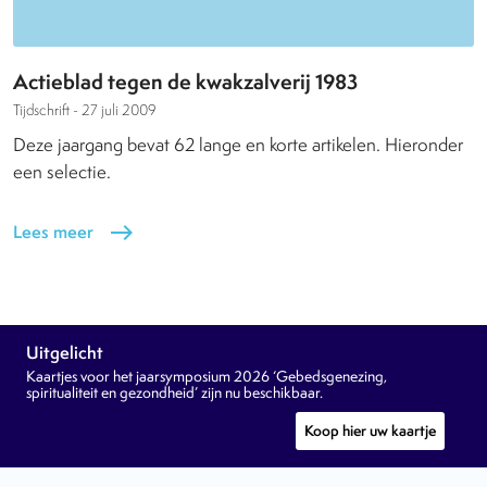
Actieblad tegen de kwakzalverij 1983
Tijdschrift -
27 juli 2009
Deze jaargang bevat 62 lange en korte artikelen. Hieronder
een selectie.
Lees meer
east
Uitgelicht
Kaartjes voor het jaarsymposium 2026 ‘Gebedsgenezing,
spiritualiteit en gezondheid’ zijn nu beschikbaar.
Koop hier uw kaartje