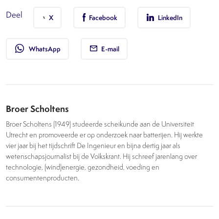
Deel
X
Facebook
LinkedIn
whatsapp
WhatsApp
E-mail
Broer Scholtens
Broer Scholtens (1949) studeerde scheikunde aan de Universiteit
Utrecht en promoveerde er op onderzoek naar batterijen. Hij werkte
vier jaar bij het tijdschrift De Ingenieur en bijna dertig jaar als
wetenschapsjournalist bij de Volkskrant. Hij schreef jarenlang over
technologie, (wind)energie, gezondheid, voeding en
consumentenproducten.