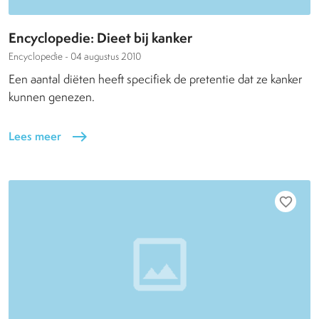
Encyclopedie: Dieet bij kanker
Encyclopedie -
04 augustus 2010
Een aantal diëten heeft specifiek de pretentie dat ze kanker
kunnen genezen.
Lees meer
east
favorite_border