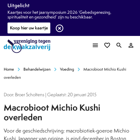
Uitgelicht
Kaartjes voor het jaarsymposium 2026 ‘Gebedsgenezing,
spiritualiteit en gezondheid’ zijn nu beschikbaar.
highlight_off
Koop hier uw kaartje
menu
favorite_border
search
person_outline
chevron_right
chevron_right
chevron_right
Home
Behandelwijzen
Voeding
Macrobioot Michio Kushi
overleden
Door: Broer Scholtens | Geplaatst: 20 januari 2015
Macrobioot Michio Kushi
overleden
Voor de geschiedschrijving: macrobiotiek-goeroe Michio
Kushi, Japanner van origine, is eind december in Boston