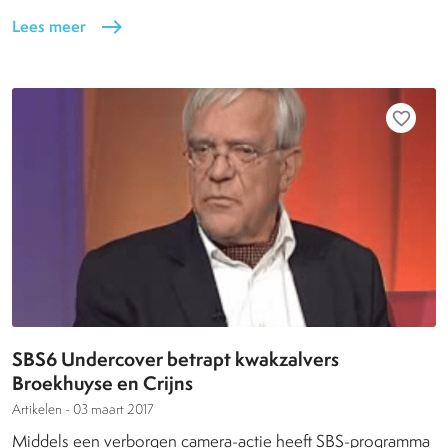
Lees meer
east
favorite_border
SBS6 Undercover betrapt kwakzalvers
Broekhuyse en Crijns
Artikelen -
03 maart 2017
Middels een verborgen camera-actie heeft SBS-programma