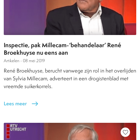
Inspectie, pak Millecam-‘behandelaar’ René
Broekhuyse nu eens aan
Artikelen -
08 mei 2019
René Broekhuyse, berucht vanwege zijn rol in het overlijden
van Sylvia Millecam, adverteert in een drogistenblad met
vreemde suikerkorrels.
Lees meer
east
favorite_border