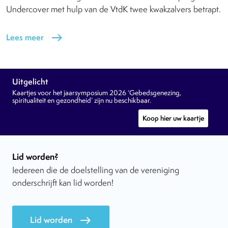
Undercover met hulp van de VtdK twee kwakzalvers betrapt.
Lees meer
east
Uitgelicht
Kaartjes voor het jaarsymposium 2026 ‘Gebedsgenezing,
spiritualiteit en gezondheid’ zijn nu beschikbaar.
Koop hier uw kaartje
Lid worden?
Iedereen die de doelstelling van de vereniging
onderschrijft kan lid worden!
Lid worden
east