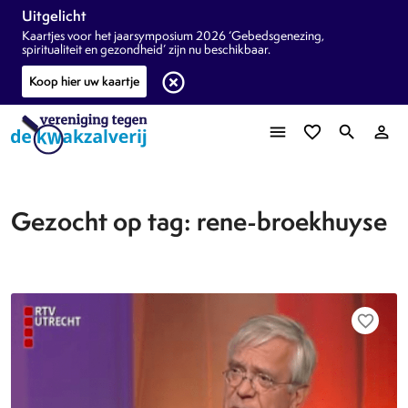
Uitgelicht
Kaartjes voor het jaarsymposium 2026 ‘Gebedsgenezing,
spiritualiteit en gezondheid’ zijn nu beschikbaar.
highlight_off
Koop hier uw kaartje
menu
favorite_border
search
person_outline
Gezocht op tag: rene-broekhuyse
favorite_border