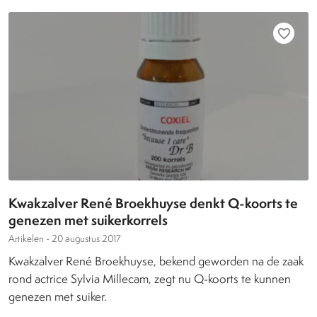
favorite_border
Kwakzalver René Broekhuyse denkt Q-koorts te
genezen met suikerkorrels
Artikelen -
20 augustus 2017
Kwakzalver René Broekhuyse, bekend geworden na de zaak
rond actrice Sylvia Millecam, zegt nu Q-koorts te kunnen
genezen met suiker.