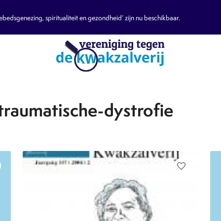
edsgenezing, spiritualiteit en gezondheid’ zijn nu beschikbaar.
traumatische-dystrofie
favorite_border