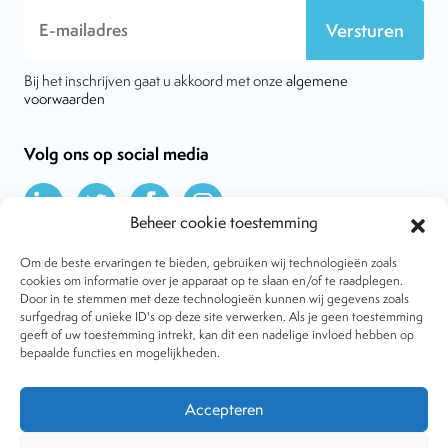
Versturen
Bij het inschrijven gaat u akkoord met onze
algemene
voorwaarden
Volg ons op social media
Beheer cookie toestemming
Om de beste ervaringen te bieden, gebruiken wij technologieën zoals
cookies om informatie over je apparaat op te slaan en/of te raadplegen.
Door in te stemmen met deze technologieën kunnen wij gegevens zoals
Over VtdK
surfgedrag of unieke ID's op deze site verwerken. Als je geen toestemming
Contact
geeft of uw toestemming intrekt, kan dit een nadelige invloed hebben op
Nieuws
bepaalde functies en mogelijkheden.
Behandelwijzen
Dossiers
Lid worden
Accepteren
Tijdschrift
Algemene voorwaarden