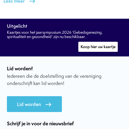
Lees meer
east
Uitgelicht
Kaartjes voor het jaarsymposium 2026 ‘Gebedsgenezing,
spiritualiteit en gezondheid’ zijn nu beschikbaar.
Koop hier uw kaartje
Lid worden?
Iedereen die de doelstelling van de vereniging
onderschrijft kan lid worden!
Lid worden
east
Schrijf je in voor de nieuwsbrief