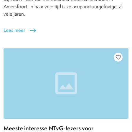
Amersfoort. In haar vrije tijd is ze acupunctuurgelovige, al
vele jaren.
Lees meer
east
favorite_border
Meeste interesse NTvG-lezers voor