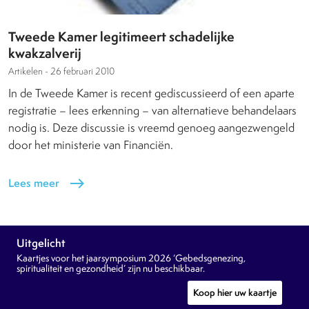
Tweede Kamer legitimeert schadelijke
kwakzalverij
Artikelen -
26 februari 2010
In de Tweede Kamer is recent gediscussieerd of een aparte
registratie – lees erkenning – van alternatieve behandelaars
nodig is. Deze discussie is vreemd genoeg aangezwengeld
door het ministerie van Financiën.
Lees meer
east
Uitgelicht
Kaartjes voor het jaarsymposium 2026 ‘Gebedsgenezing,
spiritualiteit en gezondheid’ zijn nu beschikbaar.
Koop hier uw kaartje