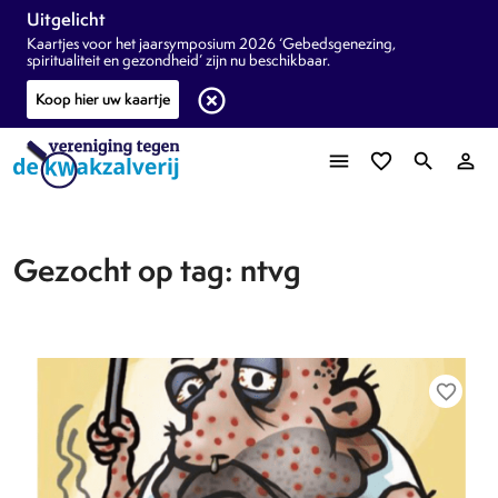
Uitgelicht
Kaartjes voor het jaarsymposium 2026 ‘Gebedsgenezing,
spiritualiteit en gezondheid’ zijn nu beschikbaar.
highlight_off
Koop hier uw kaartje
menu
favorite_border
search
person_outline
Gezocht op tag: ntvg
favorite_border