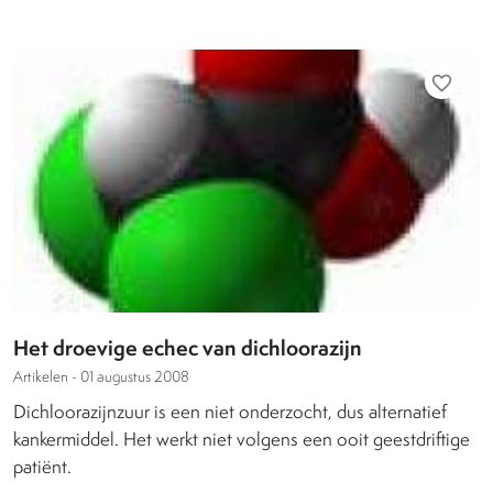
favorite_border
Het droevige echec van dichloorazijn
Artikelen -
01 augustus 2008
Dichloorazijnzuur is een niet onderzocht, dus alternatief
kankermiddel. Het werkt niet volgens een ooit geestdriftige
patiënt.