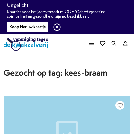
Uitgelicht
Kaartjes voor het jaarsymposium 2026 ‘Gebedsgenezing,
spiritualiteit en gezondheid’ zijn nu beschikbaar.
highlight_off
Koop hier uw kaartje
menu
favorite_border
search
person_outline
Gezocht op tag: kees-braam
favorite_border