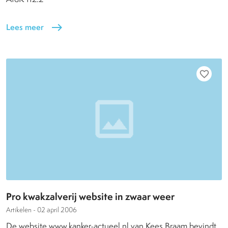
Lees meer
east
favorite_border
Pro kwakzalverij website in zwaar weer
Artikelen -
02 april 2006
De website www.kanker-actueel.nl van Kees Braam bevindt