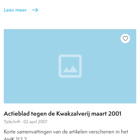
Lees meer
east
favorite_border
Actieblad tegen de Kwakzalverij maart 2001
Tijdschrift -
02 april 2007
Korte samenvattingen van de artikelen verschenen in het
AtdK 112.2