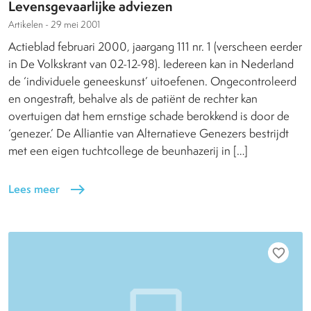
Levensgevaarlijke adviezen
Artikelen -
29 mei 2001
Actieblad februari 2000, jaargang 111 nr. 1 (verscheen eerder
in De Volkskrant van 02-12-98). Iedereen kan in Nederland
de ‘individuele geneeskunst’ uitoefenen. Ongecontroleerd
en ongestraft, behalve als de patiënt de rechter kan
overtuigen dat hem ernstige schade berokkend is door de
‘genezer.’ De Alliantie van Alternatieve Genezers bestrijdt
met een eigen tuchtcollege de beunhazerij in […]
Lees meer
east
favorite_border