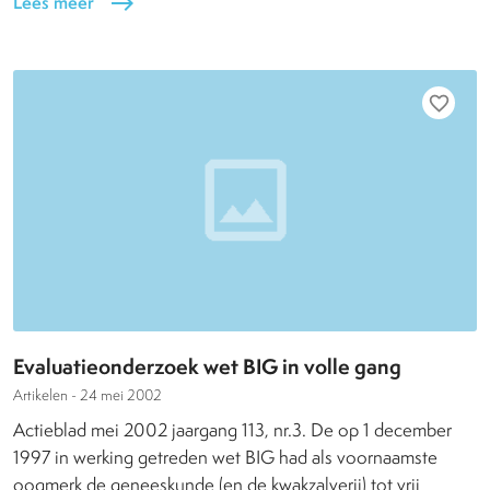
Lees meer
east
favorite_border
Evaluatieonderzoek wet BIG in volle gang
Artikelen -
24 mei 2002
Actieblad mei 2002 jaargang 113, nr.3. De op 1 december
1997 in werking getreden wet BIG had als voornaamste
oogmerk de geneeskunde (en de kwakzalverij) tot vrij