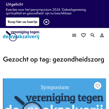
Uitgelicht
Kaartjes voor het jaarsymposium 2026 ‘Gebedsgenezing,
spiritualiteit en gezondheid’ zijn nu beschikbaar.
highlight_off
Koop hier uw kaartje
menu
favorite_border
search
person_outline
Gezocht op tag: gezondheidszorg
favorite_border