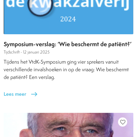
Symposium-verslag: ‘Wie beschermt de patiënt?’
Tijdschrift -
12 januari 2025
Tijdens het VtdK-Symposium ging vier sprekers vanuit
verschillende invalshoeken in op de vraag: Wie beschermt
de patiënt? Een verslag.
Lees meer
east
favorite_border