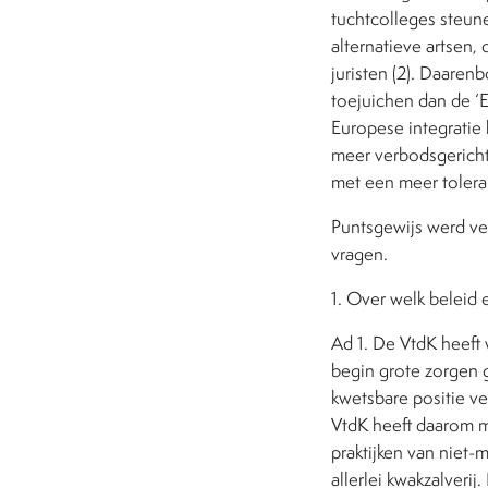
tuchtcolleges steune
alternatieve artsen
juristen (2). Daare
toejuichen dan de ‘E
Europese integratie 
meer verbodsgerichte
met een meer tolera
Puntsgewijs werd v
vragen.
1. Over welk beleid 
Ad 1. De VtdK heeft 
begin grote zorgen g
kwetsbare positie v
VtdK heeft daarom m
praktijken van niet-
allerlei kwakzalverij