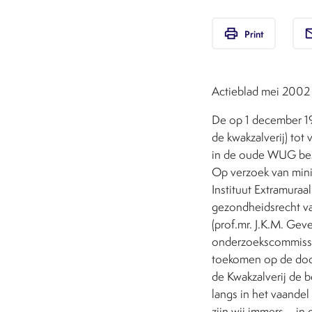
print
em
Print
Actieblad mei 2002 j
De op 1 december 1
de kwakzalverij) tot
in de oude WUG bes
Op verzoek van mini
Instituut Extramuraa
gezondheidsrecht va
(prof.mr. J.K.M. Gev
onderzoekscommissie
toekomen op de door
de Kwakzalverij de 
langs in het vaandel
zijn wij immers – i