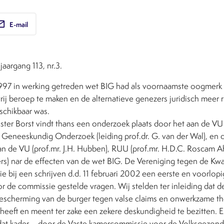
ail
E-mail
aargang 113, nr.3.
997 in werking getreden wet BIG had als voornaamste oogmerk
 vrij beroep te maken en de alternatieve genezers juridisch meer
chikbaar was.
ster Borst vindt thans een onderzoek plaats door het aan de
l Geneeskundig Onderzoek (leiding prof.dr. G. van der Wal), en 
n de VU (prof.mr. J.H. Hubben), RUU (prof.mr. H.D.C. Roscam 
ers) nar de effecten van de wet BIG. De Vereniging tegen de Kwa
 bij een schrijven d.d. 11 februari 2002 een eerste en voorlopi
 de commissie gestelde vragen. Wij stelden ter inleiding dat d
bescherming van de burger tegen valse claims en onwerkzame t
 heeft en meent ter zake een zekere deskundigheid te bezitten. 
n dat kader – door de Vaste kamercommissie voor de Volksgezon