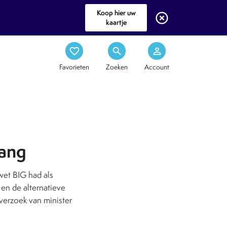
Koop hier uw
highlight_off
kaartje
favorite_border
search
person_outline
Favorieten
Zoeken
Account
gang
wet BIG had als
en de alternatieve
verzoek van minister