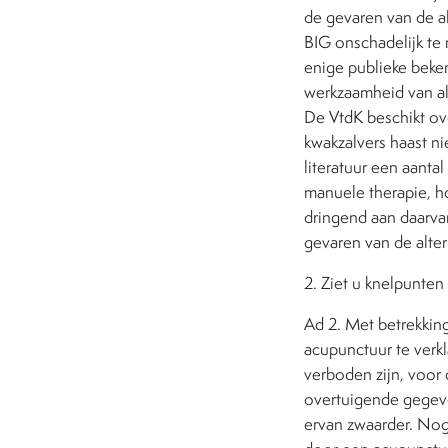
de gevaren van de a
BIG onschadelijk te
enige publieke beke
werkzaamheid van alt
De VtdK beschikt ov
kwakzalvers haast n
literatuur een aant
manuele therapie, h
dringend aan daarvan
gevaren van de alte
2. Ziet u knelpunten
Ad 2. Met betrekki
acupunctuur te verkl
verboden zijn, voor
overtuigende gegeven
ervan zwaarder. Nog