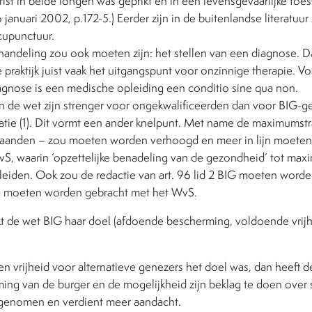
ist in beide longen was geprikt en in een levensgevaarlijke to
anuari 2002, p.172-5.) Eerder zijn in de buitenlandse literatuur 
cupunctuur.
ndeling zou ook moeten zijn: het stellen van een diagnose. Da
e praktijk juist vaak het uitgangspunt voor onzinnige therapie. Vo
gnose is een medische opleiding een conditio sine qua non.
in de wet zijn strenger voor ongekwalificeerden dan voor BIG-g
tie (1). Dit vormt een ander knelpunt. Met name de maximumstra
 maanden – zou moeten worden verhoogd en meer in lijn moete
vS, waarin ‘opzettelijke benadeling van de gezondheid’ tot maxi
 leiden. Ook zou de redactie van art. 96 lid 2 BIG moeten word
 moeten worden gebracht met het WvS.
ikt de wet BIG haar doel (afdoende bescherming, voldoende vrij
 vrijheid voor alternatieve genezers het doel was, dan heeft de
ing van de burger en de mogelijkheid zijn beklag te doen over s
 afgenomen en verdient meer aandacht.