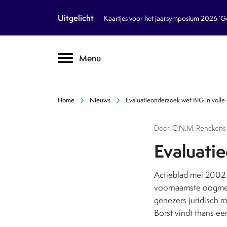
article
Nieuws
Uitgelicht
Kaartjes voor het jaarsymposium 2026 ‘Geb
inventory_2
Dossiers
chevron_right
Menu
text_format
Encyclopedie
auto_stories
Tijdschrift
chevron_right
chevron_right
Home
Nieuws
Evaluatieonderzoek wet BIG in volle
podcasts
Podcasts
Door: C.N.M. Renckens 
textsms
Over Ons
chevron_right
Evaluati
call
Contact
Actieblad mei 2002 
voornaamste oogmerk
genezers juridisch 
Volg ons op social media
Borst vindt thans e