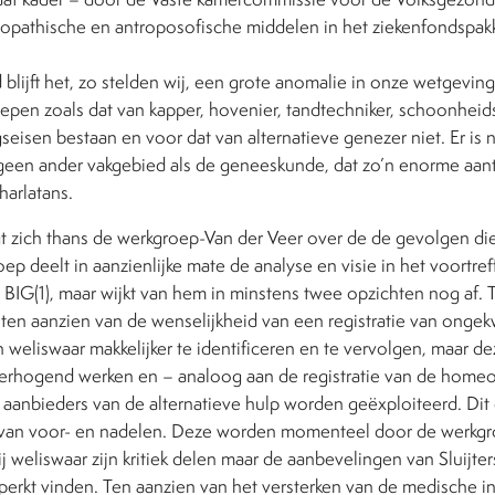
opathische en antroposofische middelen in het ziekenfondspakke
 blijft het, zo stelden wij, een grote anomalie in onze wetgeving
epen zoals dat van kapper, hovenier, tandtechniker, schoonheid
seisen bestaan en voor dat van alternatieve genezer niet. Er is n
en ander vakgebied als de geneeskunde, dat zo’n enorme aantr
arlatans.
t zich thans de werkgroep-Van der Veer over de de gevolgen di
 deelt in aanzienlijke mate de analyse en visie in het voortreffe
t BIG(1), maar wijkt van hem in minstens twee opzichten nog af. 
ten aanzien van de wenselijkheid van een registratie van ongek
 weliswaar makkelijker te identificeren en te vervolgen, maar dez
verhogend werken en – analoog aan de registratie van de homeo
 aanbieders van de alternatieve hulp worden geëxploiteerd. Dit
van voor- en nadelen. Deze worden momenteel door de werkgr
j weliswaar zijn kritiek delen maar de aanbevelingen van Sluijter
perkt vinden. Ten aanzien van het versterken van de medische i