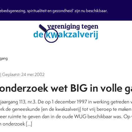
edsgenezing, spiritualiteit en gezondheid’ zijn nu beschikbaar.
 gang
| Geplaatst: 24 mei 2002
eonderzoek wet BIG in volle 
jaargang 113, nr.3. De op 1 december 1997 in werking getreden 
 de geneeskunde (en de kwakzalverij) tot vrij beroep te maken 
meer ruimte te geven dan in de oude WUG beschikbaar was. Op 
en onderzoek […]