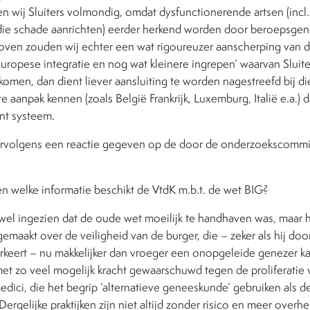
n wij Sluiters volmondig, omdat dysfunctionerende artsen (incl.
, die schade aanrichten) eerder herkend worden door beroepsge
nboven zouden wij echter een wat rigoureuzer aanscherping van 
uropese integratie en nog wat kleinere ingrepen’ waarvan Sluite
komen, dan dient liever aansluiting te worden nagestreefd bij d
 aanpak kennen (zoals België Frankrijk, Luxemburg, Italië e.a.) d
nt systeem.
ervolgens een reactie gegeven op de door de onderzoekscommi
en welke informatie beschikt de VtdK m.b.t. de wet BIG?
wel ingezien dat de oude wet moeilijk te handhaven was, maar h
emaakt over de veiligheid van de burger, die – zeker als hij door
erkeert – nu makkelijker dan vroeger een onopgeleide genezer k
et zo veel mogelijk kracht gewaarschuwd tegen de proliferatie v
medici, die het begrip ‘alternatieve geneeskunde’ gebruiken als 
. Dergelijke praktijken zijn niet altijd zonder risico en meer over