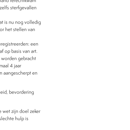
estand terechtkwam
zelfs sterfgevallen
t is nu nog volledig
or het stellen van
eregistreerden: een
f op basis van art.
n worden gebracht
maal 4 jaar
en aangescherpt en
heid, bevordering
 wet zijn doel zeker
lechte hulp is