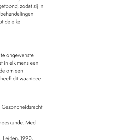
etoond, zodat zij in
e behandelingen
at de elke
kste ongewenste
t in elk mens een
ende om een
heeft dit waanidee
. v Gezondheidsrecht
geneeskunde. Med
, Leiden, 1990.