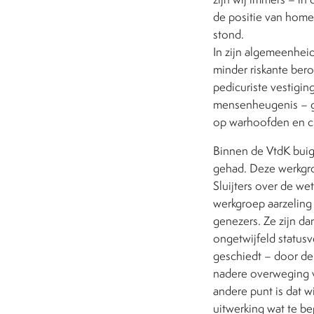
de positie van home
stond.
In zijn algemeenheid
minder riskante bero
pedicuriste vestiging
mensenheugenis – ge
op warhoofden en ch
Binnen de VtdK buig
gehad. Deze werkgroep
Sluijters over de we
werkgroep aarzeling 
genezers. Ze zijn dan
ongetwijfeld status
geschiedt – door de
nadere overweging 
andere punt is dat wi
uitwerking wat te be