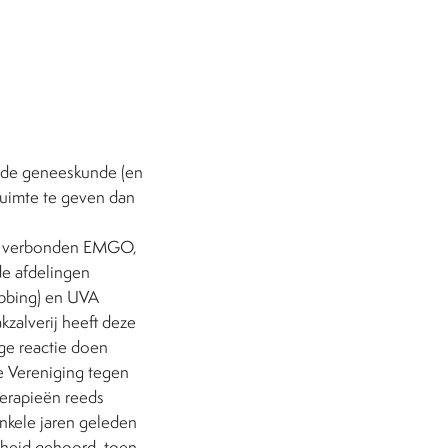
 de geneeskunde (en
 ruimte te geven dan
 VU verbonden EMGO,
de afdelingen
Abbing) en UVA
kzalverij heeft deze
ge reactie doen
e Vereniging tegen
herapieën reeds
Enkele jaren geleden
dheid gehoord, toen