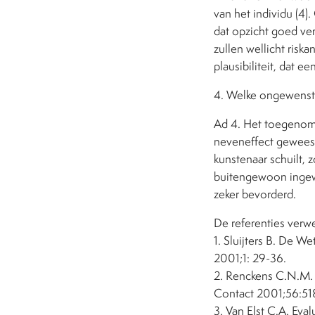
van het individu (4)
dat opzicht goed ve
zullen wellicht riska
plausibiliteit, dat e
4. Welke ongewenste
Ad 4. Het toegenome
neveneffect geweest
kunstenaar schuilt, 
buitengewoon ingewi
zeker bevorderd.
De referenties verw
1. Sluijters B. De W
2001;1: 29-36.
2. Renckens C.N.M. 
Contact 2001;56:51
3. Van Elst C.A. Eva