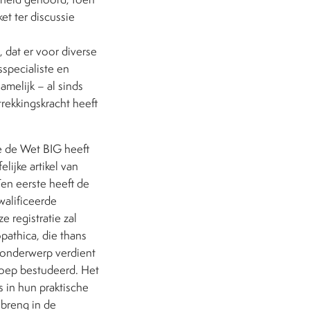
t ter discussie
, dat er voor diverse
sspecialiste en
amelijk – al sinds
ekkingskracht heeft
e de Wet BIG heeft
lijke artikel van
Ten eerste heeft de
walificeerde
e registratie zal
pathica, die thans
 onderwerp verdient
oep bestudeerd. Het
s in hun praktische
nbreng in de