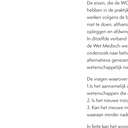
De eisen, die de WG
hebben in de praktij
werken volgens de be
niet te doen, althan
opleggen en afdwing
In ditzelfde verban
de Wet Medisch-wet
onderzoek naar behan
alternatieve genezer
wetenschappelijk nie
De vragen waarover 
1.Is het aannemelijk
wetenschappen die d
2. Is het nieuwe in
3. Kan het nieuwe i
waaraan minder nad
In feite kan het wo