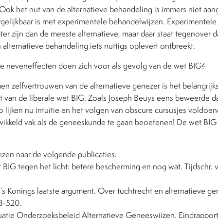
. Ook het nut van de alternatieve behandeling is immers niet aang
rgelijkbaar is met experimentele behandelwijzen. Experimentel
nter zijn dan de meeste alternatieve, maar daar staat tegenover d
en alternatieve behandeling iets nuttigs oplevert ontbreekt.
 neveneffecten doen zich voor als gevolg van de wet BIG?
n zelfvertrouwen van de alternatieve genezer is het belangrij
 van de liberale wet BIG. Zoals Joseph Beuys eens beweerde da
zo lijken nu intuïtie en het volgen van obscure cursusjes voldo
kkeld vak als de geneeskunde te gaan beoefenen! De wet BIG 
ezen naar de volgende publicaties:
et BIG tegen het licht: betere bescherming en nog wat. Tijdschr
’s Konings laatste argument. Over tuchtrecht en alternatieve 
8-520.
luatie Onderzoeksbeleid Alternatieve Geneeswijzen. Eindrapport