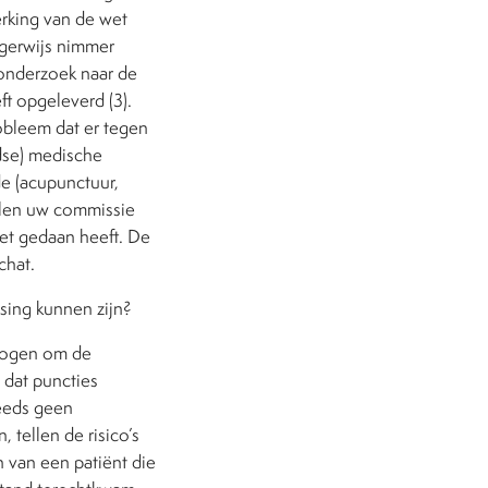
rking van de wet
igerwijs nimmer
onderzoek naar de
ft opgeleverd (3).
obleem dat er tegen
dse) medische
e (acupunctuur,
elen uw commissie
iet gedaan heeft. De
chat.
ssing kunnen zijn?
wogen om de
 dat puncties
teeds geen
tellen de risico’s
 van een patiënt die