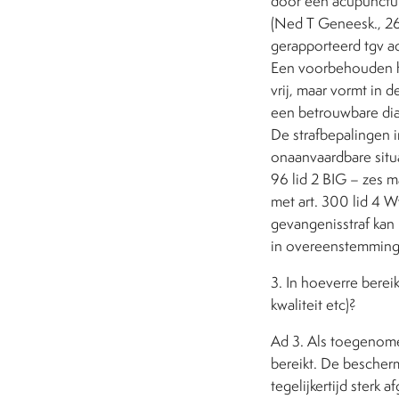
door een acupunctur
(Ned T Geneesk., 26 j
gerapporteerd tgv a
Een voorbehouden ha
vrij, maar vormt in d
een betrouwbare dia
De strafbepalingen 
onaanvaardbare situa
96 lid 2 BIG – zes
met art. 300 lid 4 W
gevangenisstraf kan
in overeenstemming
3. In hoeverre bere
kwaliteit etc)?
Ad 3. Als toegenomen
bereikt. De bescherm
tegelijkertijd sterk