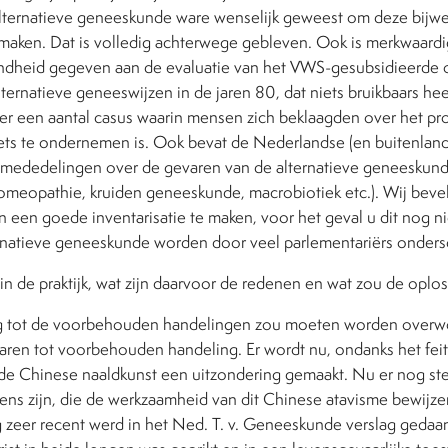
lternatieve geneeskunde ware wenselijk geweest om deze bijwe
 maken. Dat is volledig achterwege gebleven. Ook is merkwaard
ndheid gegeven aan de evaluatie van het VWS-gesubsidieerde 
ernatieve geneeswijzen in de jaren 80, dat niets bruikbaars hee
er een aantal casus waarin mensen zich beklaagden over het pr
iets te ondernemen is. Ook bevat de Nederlandse (en buitenlan
al mededelingen over de gevaren van de alternatieve geneeskund
omeopathie, kruiden geneeskunde, macrobiotiek etc.). Wij bev
 een goede inventarisatie te maken, voor het geval u dit nog n
rnatieve geneeskunde worden door veel parlementariërs onders
 in de praktijk, wat zijn daarvoor de redenen en wat zou de oplo
ng tot de voorbehouden handelingen zou moeten worden over
aren tot voorbehouden handeling. Er wordt nu, ondanks het feit
 de Chinese naaldkunst een uitzondering gemaakt. Nu er nog s
s zijn, die de werkzaamheid van dit Chinese atavisme bewijzen, 
 zeer recent werd in het Ned. T. v. Geneeskunde verslag gedaan