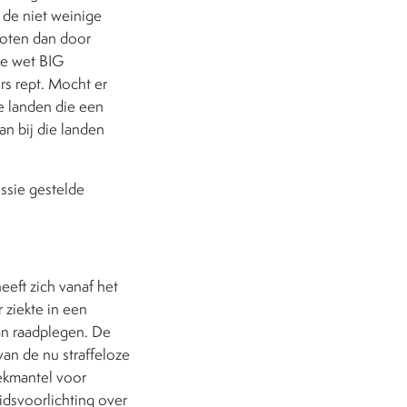
 de niet weinige
noten dan door
de wet BIG
rs rept. Mocht er
ie landen die een
an bij die landen
ssie gestelde
eeft zich vanaf het
 ziekte in een
an raadplegen. De
an de nu straffeloze
dekmantel voor
heidsvoorlichting over