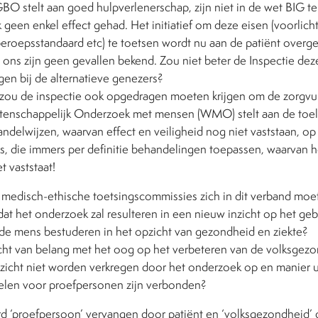
BO stelt aan goed hulpverlenerschap, zijn niet in de wet BIG te
k geen enkel effect gehad. Het initiatief om deze eisen (voorlich
roepsstandaard etc) te toetsen wordt nu aan de patiënt overgel
s ons zijn geen gevallen bekend. Zou niet beter de Inspectie d
en bij de alternatieve genezers?
d zou de inspectie ook opgedragen moeten krijgen om de zorgvul
enschappelijk Onderzoek met mensen (WMO) stelt aan de toel
delwijzen, waarvan effect en veiligheid nog niet vaststaan, op
s, die immers per definitie behandelingen toepassen, waarvan h
t vaststaat!
medisch-ethische toetsingscommissies zich in dit verband moet
 dat het onderzoek zal resulteren in een nieuw inzicht op het ge
e mens bestuderen in het opzicht van gezondheid en ziekte?
zicht van belang met het oog op het verbeteren van de volksgez
nzicht niet worden verkregen door het onderzoek op en manier u
elen voor proefpersonen zijn verbonden?
ord ‘proefpersoon’ vervangen door patiënt en ‘volksgezondheid