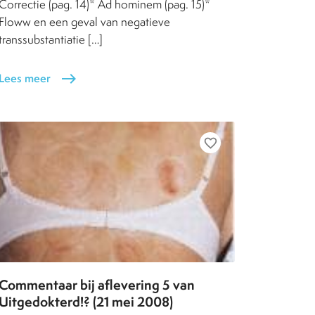
Correctie (pag. 14)* Ad hominem (pag. 15)*
Floww en een geval van negatieve
transsubstantiatie […]
Lees meer
east
favorite_border
Commentaar bij aflevering 5 van
Uitgedokterd!? (21 mei 2008)