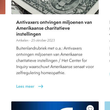
Antivaxers ontvingen miljoenen van
Amerikaanse charitatieve
instellingen
Artikelen -
25 oktober 2023
Buitenlandrubriek met o.a.: Antivaxers
ontvingen miljoenen van Amerikaanse
charitatieve instellingen / Het Center for
Inquiry waarschuwt Amerikaanse senaat voor
zelfregulering homeopathie.
Lees meer
east
favorite_border