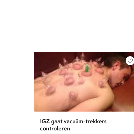
favorite_border
IGZ gaat vacuüm-trekkers
controleren