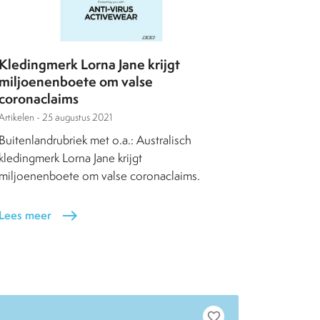
Kledingmerk Lorna Jane krijgt
miljoenenboete om valse
coronaclaims
Artikelen -
25 augustus 2021
Buitenlandrubriek met o.a.: Australisch
kledingmerk Lorna Jane krijgt
miljoenenboete om valse coronaclaims.
Lees meer
east
favorite_border