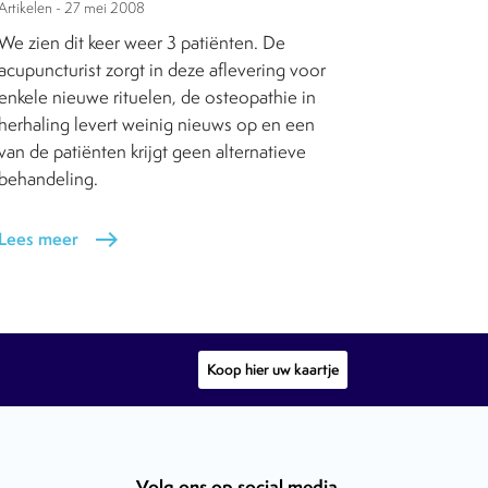
Artikelen -
27 mei 2008
We zien dit keer weer 3 patiënten. De
acupuncturist zorgt in deze aflevering voor
enkele nieuwe rituelen, de osteopathie in
herhaling levert weinig nieuws op en een
van de patiënten krijgt geen alternatieve
behandeling.
Lees meer
east
Koop hier uw kaartje
Volg ons op social media