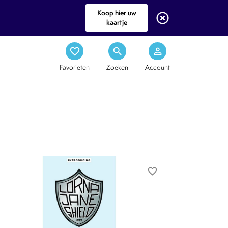
Koop hier uw
highlight_off
kaartje
favorite_border
search
person_outline
Favorieten
Zoeken
Account
favorite_border