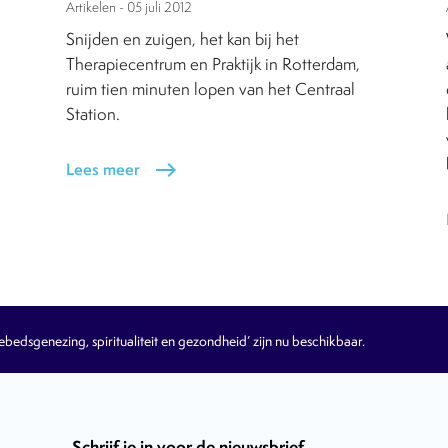
Artikelen -
05 juli 2012
Snijden en zuigen, het kan bij het
Therapiecentrum en Praktijk in Rotterdam,
ruim tien minuten lopen van het Centraal
Station.
Lees meer
east
edsgenezing, spiritualiteit en gezondheid’ zijn nu beschikbaar.
Schrijf je in voor de nieuwsbrief