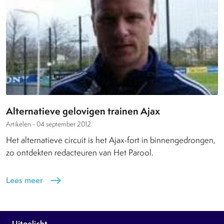
Alternatieve gelovigen trainen Ajax
Artikelen -
04 september 2012
Het alternatieve circuit is het Ajax-fort in binnengedrongen,
zo ontdekten redacteuren van Het Parool.
Lees meer
east
Uitgelicht