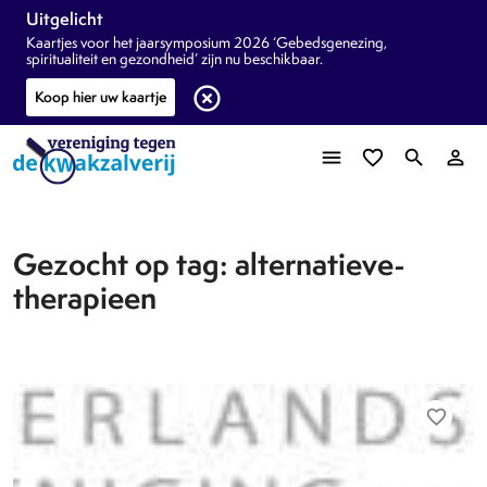
Uitgelicht
Kaartjes voor het jaarsymposium 2026 ‘Gebedsgenezing,
spiritualiteit en gezondheid’ zijn nu beschikbaar.
highlight_off
Koop hier uw kaartje
menu
favorite_border
search
person_outline
Gezocht op tag: alternatieve-
therapieen
favorite_border