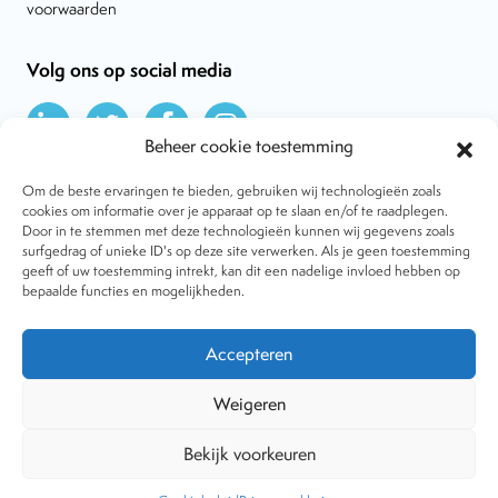
voorwaarden
Volg ons op social media
Beheer cookie toestemming
Om de beste ervaringen te bieden, gebruiken wij technologieën zoals
cookies om informatie over je apparaat op te slaan en/of te raadplegen.
Door in te stemmen met deze technologieën kunnen wij gegevens zoals
Over VtdK
surfgedrag of unieke ID's op deze site verwerken. Als je geen toestemming
Contact
geeft of uw toestemming intrekt, kan dit een nadelige invloed hebben op
Nieuws
bepaalde functies en mogelijkheden.
Behandelwijzen
Dossiers
Lid worden
Accepteren
Tijdschrift
Algemene voorwaarden
Weigeren
Bekijk voorkeuren
Copyright © 2001-2026 Vereniging tegen de Kwakzalverij. Alle
rechten voorbehouden.
Website:
The Goodplace
-
Privacy