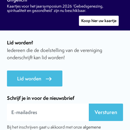
Kaartjes voor het jaarsymposium 2026 ‘Gebedsgenezing,
spiritualiteit en gezondheid’ zijn nu beschikbaar.
Koop hier uw kaartje
Lid worden?
Iedereen die de doelstelling van de vereniging
onderschrijft kan lid worden!
Lid worden
east
Schrijf je in voor de nieuwsbrief
Versturen
Bij het inschrijven gaat u akkoord met onze
algemene