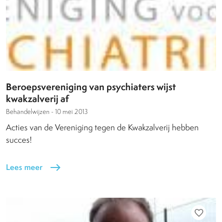
Beroepsvereniging van psychiaters wijst
kwakzalverij af
Behandelwijzen -
10 mei 2013
Acties van de Vereniging tegen de Kwakzalverij hebben
succes!
Lees meer
east
favorite_border