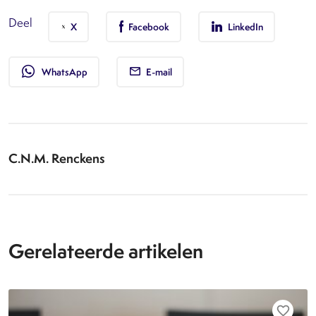
Deel
X
Facebook
LinkedIn
whatsapp
WhatsApp
E-mail
C.N.M. Renckens
Gerelateerde artikelen
favorite_border