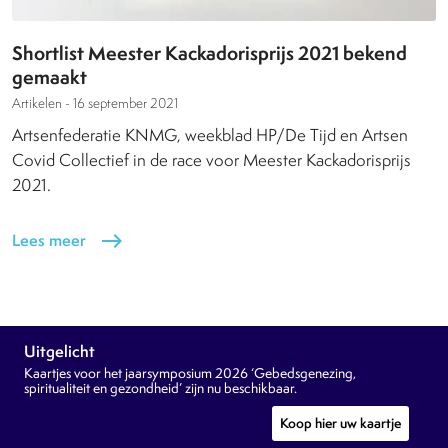
Shortlist Meester Kackadorisprijs 2021 bekend
gemaakt
Artikelen -
16 september 2021
Artsenfederatie KNMG, weekblad HP/De Tijd en Artsen
Covid Collectief in de race voor Meester Kackadorisprijs
2021.
Lees meer
east
Uitgelicht
Kaartjes voor het jaarsymposium 2026 ‘Gebedsgenezing,
spiritualiteit en gezondheid’ zijn nu beschikbaar.
Koop hier uw kaartje