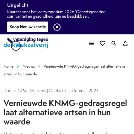
Uitgelicht
Kaartjes voor het jaarsymposium 2026 ‘Gebedsgenezing,
spiritualiteit en gezondheid’ zijn nu beschikbaar.
highlight_off
Koop hier uw kaartje
menu
favorite_border
search
person_outline
chevron_right
chevron_right
Home
Nieuws
Vernieuwde KNMG-gedragsregel laat alternatieve
artsen in hun waarde
Door: C.N.M. Renckens | Geplaatst: 23 februari 2023
Vernieuwde KNMG-gedragsregel
laat alternatieve artsen in hun
waarde