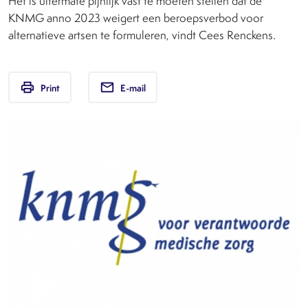
Het is uitermate pijnlijk vast te moeten stellen dat de
KNMG anno 2023 weigert een beroepsverbod voor
alternatieve artsen te formuleren, vindt Cees Renckens.
print
email
Print
E-mail