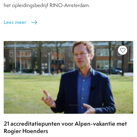
het opleidingsbedrijf RINO-Amsterdam.
Lees meer
east
favorite_border
21 accreditatiepunten voor Alpen-vakantie met
Rogier Hoenders