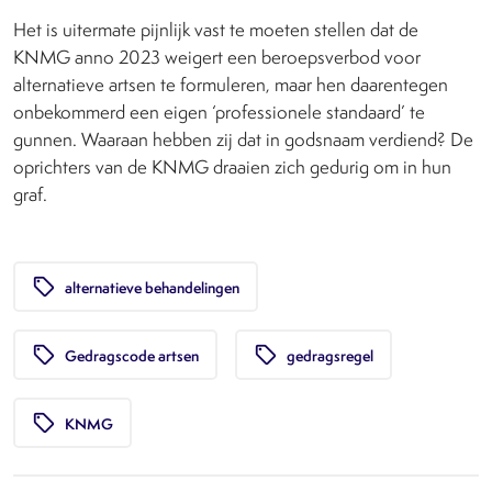
Het is uitermate pijnlijk vast te moeten stellen dat de
KNMG anno 2023 weigert een beroepsverbod voor
alternatieve artsen te formuleren, maar hen daarentegen
onbekommerd een eigen ‘professionele standaard’ te
gunnen. Waaraan hebben zij dat in godsnaam verdiend? De
oprichters van de KNMG draaien zich gedurig om in hun
graf.
local_offer
alternatieve behandelingen
local_offer
local_offer
Gedragscode artsen
gedragsregel
local_offer
KNMG