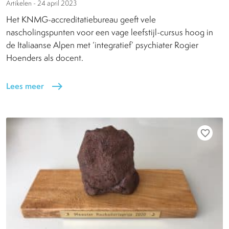
Artikelen -
24 april 2023
Het KNMG-accreditatiebureau geeft vele
nascholingspunten voor een vage leefstijl-cursus hoog in
de Italiaanse Alpen met ‘integratief’ psychiater Rogier
Hoenders als docent.
Lees meer
east
favorite_border