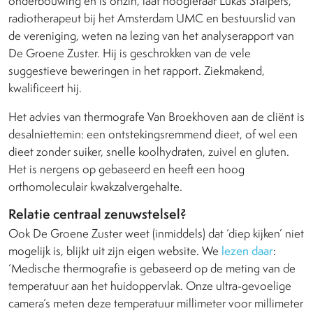
onderbouwing en is onzin, laat hoogleraar Lukas Stalpers,
radiotherapeut bij het Amsterdam UMC en bestuurslid van
de vereniging, weten na lezing van het analyserapport van
De Groene Zuster. Hij is geschrokken van de vele
suggestieve beweringen in het rapport. Ziekmakend,
kwalificeert hij.
Het advies van thermografe Van Broekhoven aan de cliënt is
desalniettemin: een ontstekingsremmend dieet, of wel een
dieet zonder suiker, snelle koolhydraten, zuivel en gluten.
Het is nergens op gebaseerd en heeft een hoog
orthomoleculair kwakzalvergehalte.
Relatie centraal zenuwstelsel?
Ook De Groene Zuster weet (inmiddels) dat ‘diep kijken’ niet
mogelijk is, blijkt uit zijn eigen website. We
lezen daar
:
‘Medische thermografie is gebaseerd op de meting van de
temperatuur aan het huidoppervlak. Onze ultra-gevoelige
camera’s meten deze temperatuur millimeter voor millimeter