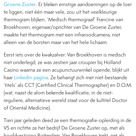
Groene Zuster
. Er bleken ernstige aandoeningen op de loer
te liggen, niet één maar vele, zou uit het veelkleurige
thermogram blijken. ‘Medisch thermograaf’ Francine van
Broekhoven, eigenaar/oprichter van De Groene Zuster,
maakte het thermogram met een infraroodcamera, niet
alleen van de borsten maar van het hele lichaam.
Eerst iets over de kwakzalver: Van Broekhoven is medisch
niet onderlegd, ze was zestien jaar croupier bij Holland
Casino waarna ze een acupunctuurwinkel opende, blijkt uit
haar
Linkedin-pagina
. Ze behangt zich met niet-bestaande
‘titels’ als CCT (Certified Clinical Thermographer) en D.O.M.
(wat, naast de alom bekende kwalificatie, in de niet-
reguliere, alternatieve wereld staat voor de kultitel Doctor
of Oriental Medicine).
Tien jaar geleden deed ze een thermografie-opleiding in de
VS en richtte ze het bedrijf De Groene Zuster op, met als
hoofdvestiging Rotterdam. Van Broekhoven trekt, net als