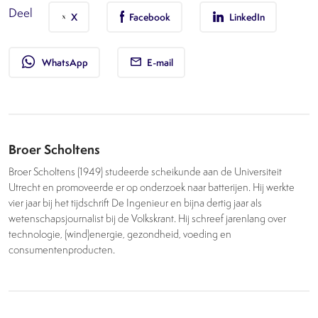
Deel
X
Facebook
LinkedIn
whatsapp
WhatsApp
E-mail
Broer Scholtens
Broer Scholtens (1949) studeerde scheikunde aan de Universiteit
Utrecht en promoveerde er op onderzoek naar batterijen. Hij werkte
vier jaar bij het tijdschrift De Ingenieur en bijna dertig jaar als
wetenschapsjournalist bij de Volkskrant. Hij schreef jarenlang over
technologie, (wind)energie, gezondheid, voeding en
consumentenproducten.