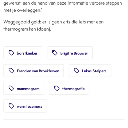
gewenst, aan de hand van deze informatie verdere stappen
met je overleggen.’
Weggegooid geld: er is geen arts die iets met een
thermogram kan (doen).
local_offer
local_offer
borstkanker
Brigitte Brouwer
local_offer
local_offer
Francien van Broekhoven
Lukas Stalpers
local_offer
local_offer
mammogram
thermografie
local_offer
warmtecamera