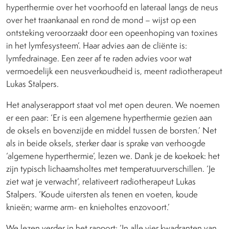
hyperthermie over het voorhoofd en lateraal langs de neus
over het traankanaal en rond de mond – wijst op een
ontsteking veroorzaakt door een opeenhoping van toxines
in het lymfesysteem’. Haar advies aan de cliënte is:
lymfedrainage. Een zeer af te raden advies voor wat
vermoedelijk een neusverkoudheid is, meent radiotherapeut
Lukas Stalpers.
Het analyserapport staat vol met open deuren. We noemen
er een paar: ‘Er is een algemene hyperthermie gezien aan
de oksels en bovenzijde en middel tussen de borsten.’ Net
als in beide oksels, sterker daar is sprake van verhoogde
‘algemene hyperthermie’, lezen we. Dank je de koekoek: het
zijn typisch lichaamsholtes met temperatuurverschillen. ‘Je
ziet wat je verwacht’, relativeert radiotherapeut Lukas
Stalpers. ‘Koude uitersten als tenen en voeten, koude
knieën; warme arm- en knieholtes enzovoort.’
We lezen verder in het rapport: ‘In alle vier kwadranten van