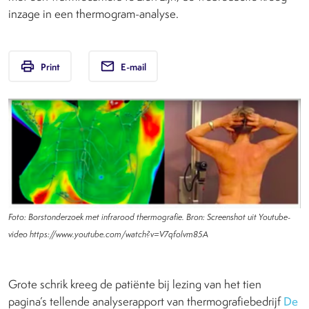
inzage in een thermogram-analyse.
print
email
Print
E-mail
Foto: Borstonderzoek met infrarood thermografie. Bron: Screenshot uit Youtube-
video https://www.youtube.com/watch?v=V7qfolvm85A
Grote schrik kreeg de patiënte bij lezing van het tien
pagina’s tellende analyserapport van thermografiebedrijf
De