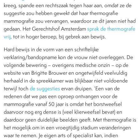
kreeg, spande een rechtszaak tegen haar aan, omdat ze de
suggestie zou hebben gewekt dat haar thermografie
mammografie zou vervangen, waardoor ze dit jaren niet had
gedaan. Het Gerechtshof Amsterdam
sprak de thermografe
vrij
, tot in hoger beroep, bij gebrek aan bewijs.
Hard bewijs in de vorm van een schriftelijke
verklaring/bandopname kon de vrouw niet overleggen. De
volgende bewering – overigens medische onzin – op de
website van Brigitte Brouwer en ongetwijfeld veelvuldig
herhaald in de spreekkamer was blijkbaar niet voldoende
terwijl toch
de suggesties
ervan druipen. ‘Een van de
redenen dat we pas een oproep ontvangen voor de
mammografie vanaf 50 jaar is omdat het borstweefsel
daarvoor nog erg dense is (veel klierweefsel bevat) en
daardoor geen duidelijke beelden geeft. Met thermografie is
het mogelijk om in een vroegtijdig stadium veranderingen
waar te nemen. Je eigen arts of specialist kan, indien