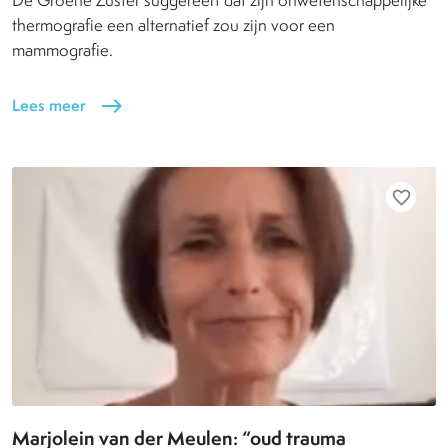
De Groene Zuster suggereert dat zijn onwetenschappelijke
thermografie een alternatief zou zijn voor een
mammografie.
Lees meer
east
favorite_border
Marjolein van der Meulen: “oud trauma