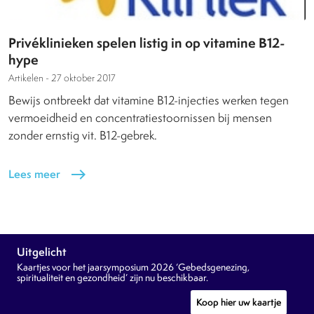
Privéklinieken spelen listig in op vitamine B12-
hype
Artikelen -
27 oktober 2017
Bewijs ontbreekt dat vitamine B12-injecties werken tegen
vermoeidheid en concentratiestoornissen bij mensen
zonder ernstig vit. B12-gebrek.
Lees meer
east
Uitgelicht
Kaartjes voor het jaarsymposium 2026 ‘Gebedsgenezing,
spiritualiteit en gezondheid’ zijn nu beschikbaar.
Koop hier uw kaartje