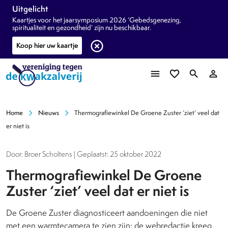
Uitgelicht
Kaartjes voor het jaarsymposium 2026 ‘Gebedsgenezing,
spiritualiteit en gezondheid’ zijn nu beschikbaar.
highlight_off
Koop hier uw kaartje
menu
favorite_border
search
person_outline
chevron_right
chevron_right
Home
Nieuws
Thermografiewinkel De Groene Zuster ‘ziet’ veel dat
er niet is
Door: Broer Scholtens | Geplaatst: 25 oktober 2022
Thermografiewinkel De Groene
Zuster ‘ziet’ veel dat er niet is
De Groene Zuster diagnosticeert aandoeningen die niet
met een warmtecamera te zien zijn; de webredactie kreeg