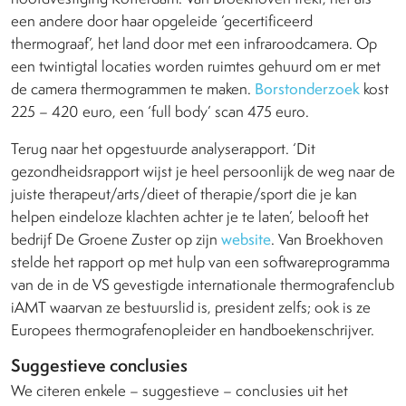
een andere door haar opgeleide ‘gecertificeerd
thermograaf’, het land door met een infraroodcamera. Op
een twintigtal locaties worden ruimtes gehuurd om er met
de camera thermogrammen te maken.
Borstonderzoek
kost
225 – 420 euro, een ‘full body’ scan 475 euro.
Terug naar het opgestuurde analyserapport. ‘Dit
gezondheidsrapport wijst je heel persoonlijk de weg naar de
juiste therapeut/arts/dieet of therapie/sport die je kan
helpen eindeloze klachten achter je te laten’, belooft het
bedrijf De Groene Zuster op zijn
website
. Van Broekhoven
stelde het rapport op met hulp van een softwareprogramma
van de in de VS gevestigde internationale thermografenclub
iAMT waarvan ze bestuurslid is, president zelfs; ook is ze
Europees thermografenopleider en handboekenschrijver.
Suggestieve conclusies
We citeren enkele – suggestieve – conclusies uit het