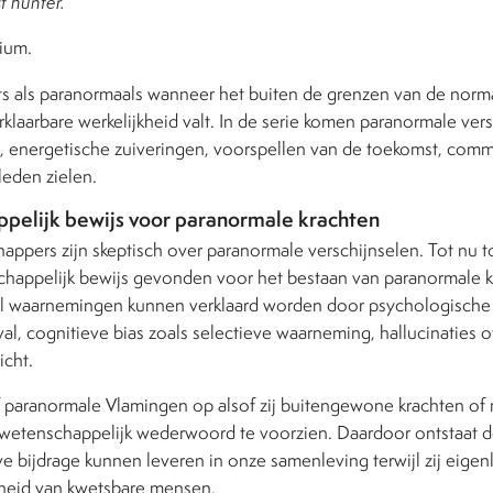
t hunter.
ium.
s als paranormaals wanneer het buiten de grenzen van de norm
klaarbare werkelijkheid valt. In de serie komen paranormale ver
n, energetische zuiveringen, voorspellen van de toekomst, com
leden zielen.
pelijk bewijs voor paranormale krachten
ppers zijn skeptisch over paranormale verschijnselen. Tot nu t
happelijk bewijs gevonden voor het bestaan van paranormale k
l waarnemingen kunnen verklaard worden door psychologische 
val, cognitieve bias zoals selectieve waarneming, hallucinaties of
icht.
jf paranormale Vlamingen op alsof zij buitengewone krachten of
etenschappelijk wederwoord te voorzien. Daardoor ontstaat de
 bijdrage kunnen leveren in onze samenleving terwijl zij eigenl
heid van kwetsbare mensen.