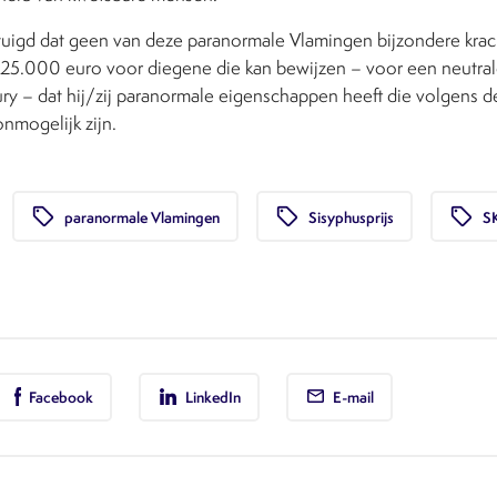
tuigd dat geen van deze paranormale Vlamingen bijzondere krac
n 25.000 euro voor diegene die kan bewijzen – voor een neutra
ry – dat hij/zij paranormale eigenschappen heeft die volgens d
mogelijk zijn.
local_offer
local_offer
local_offer
paranormale Vlamingen
Sisyphusprijs
S
Facebook
LinkedIn
E-mail