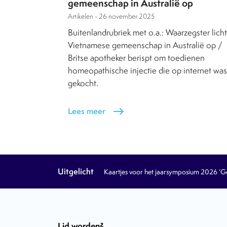
gemeenschap in Australië op
Artikelen -
26 november 2025
Buitenlandrubriek met o.a.: Waarzegster licht
Vietnamese gemeenschap in Australië op /
Britse apotheker berispt om toedienen
homeopathische injectie die op internet was
gekocht.
Lees meer
east
Uitgelicht
Kaartjes voor het jaarsymposium 2026 ‘Geb
Lid worden?