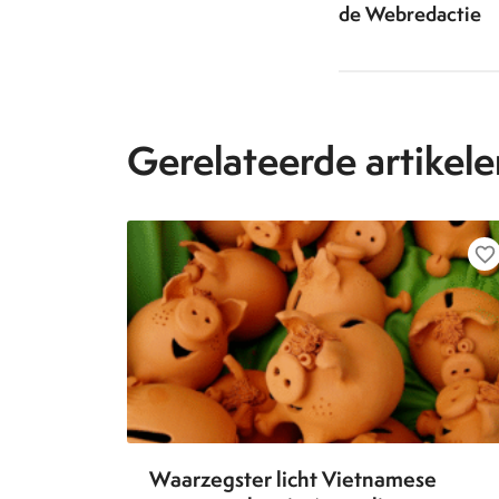
de Webredactie
Gerelateerde artikele
favorite_border
Waarzegster licht Vietnamese