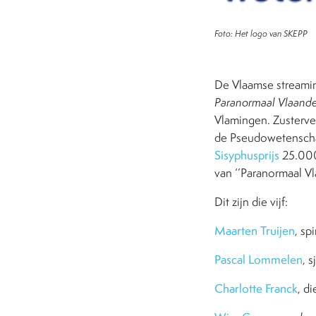
Foto: Het logo van SKEPP
De Vlaamse streamin
Paranormaal Vlaand
Vlamingen. Zusterver
de Pseudowetenschap
Sisyphusprijs
25.000 
van ‘’Paranormaal Vl
Dit zijn die vijf:
Maarten Truijen
, sp
Pascal Lommelen
, 
Charlotte Franck
, d