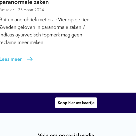
paranormale zaken
Artikelen -
25 maart 2024
Buitenlandrubriek met o.a.: Vier op de tien
Zweden geloven in paranormale zaken /
Indiaas ayurvedisch topmerk mag geen
reclame meer maken.
Lees meer
east
Koop hier uw kaartje
Volg ons op social media