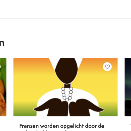
n
favorite_border
Fransen worden opgelicht door de