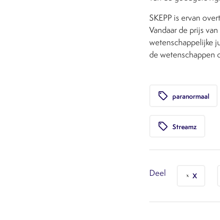
SKEPP is ervan over
Vandaar de prijs va
wetenschappelijke ju
de wetenschappen on
local_offer
paranormaal
local_offer
Streamz
Deel
X