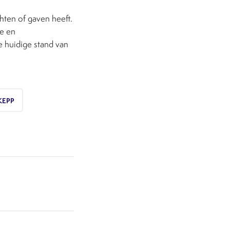
hten of gaven heeft.
le en
e huidige stand van
KEPP