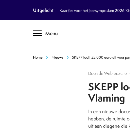
article
Nieuws
Uitgelicht
Kaartjes voor het jaarsymposium 2026 ‘Geb
inventory_2
Dossiers
chevron_right
Menu
text_format
Encyclopedie
auto_stories
Tijdschrift
chevron_right
chevron_right
Home
Nieuws
SKEPP looft 25.000 euro uit voor pa
podcasts
Podcasts
Door: de Webredactie | 
textsms
Over Ons
chevron_right
SKEPP lo
Vlaming
call
Contact
In een nieuwe docus
Volg ons op social media
hebben, de ruimte o
uit aan diegene die 