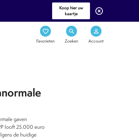
Koop hier uw
highlight_off
kaartje
favorite_border
search
person_outline
Favorieten
Zoeken
Account
ranormale
ormale gaven
PP looft 25.000 euro
olgens de huidige