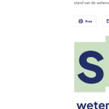
stand van de wetens
print
em
Print