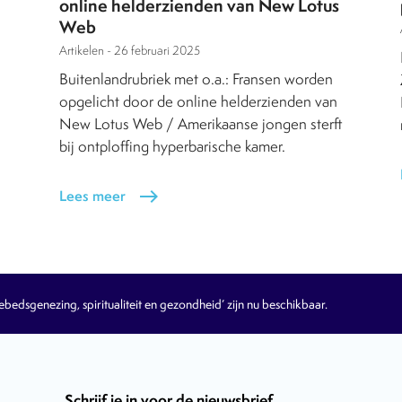
online helderzienden van New Lotus
Web
Artikelen -
26 februari 2025
Buitenlandrubriek met o.a.: Fransen worden
opgelicht door de online helderzienden van
New Lotus Web / Amerikaanse jongen sterft
bij ontploffing hyperbarische kamer.
Lees meer
east
edsgenezing, spiritualiteit en gezondheid’ zijn nu beschikbaar.
Schrijf je in voor de nieuwsbrief