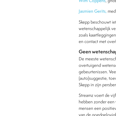
Wim Coppens
,
ghos
Jasmien Gerits,
med
Skepp
beschouwt iet
wetenschappelijk ver
zoals kaartlegginge
en contact met over
Geen wetenschap
De meeste wetenscha
overtuigend wetensc
gebeurtenissen. Vee
(auto)suggestie, toe
Skepp in zijn persber
Streamz voert de vi
hebben zonder een w
mensen een positieve
van de goedgelovig