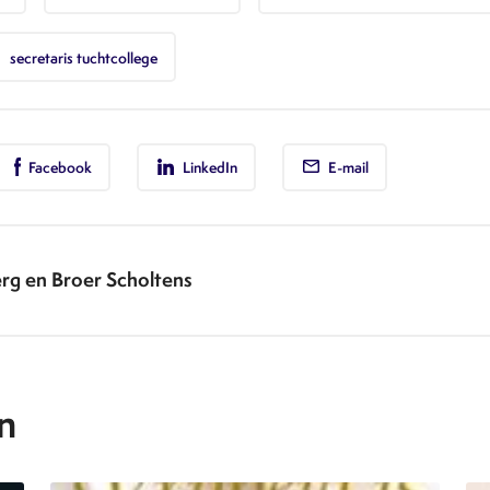
r
secretaris tuchtcollege
Facebook
LinkedIn
E-mail
rg en Broer Scholtens
n