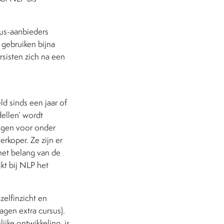
sus-aanbieders
e gebruiken bijna
rsisten zich na een
ld sinds een jaar of
dellen’ wordt
ngen voor onder
rkoper. Ze zijn er
het belang van de
jkt bij NLP het
zelfinzicht en
dagen extra cursus).
ijke ontwikkeling, is