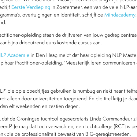
edrijf
Eerste Verdieping
in Zoetermeer, een van de vele NLP-aan
amma’s, overtuigingen en identiteit, schrijft de
Mindacademy
and.
ctitioner-opleiding staan de drijfveren van jouw gedrag centraal
aar bijna drieduizend euro kostende cursus aan.
LP Academie
in Den Haag meldt dat haar opleiding NLP Master 
op haar Practitioner-opleiding. ‘Meesterlijk leren communiceren 
LP’ die opleidbedrijfjes gebruiken is humbug en riekt naar titelfr
dt alleen door universiteiten toegekend. En die titel krijg je da
t dan elf weekenden en zestien dagen.
jk dat de Groningse tuchtcollegesecretaris Linda Commandeur zic
erd? Je mag dat toch verwachten, een tuchtcollege (RCT) is per
ank die de professionaliteit bewaakt van BIG-geregistreerden.