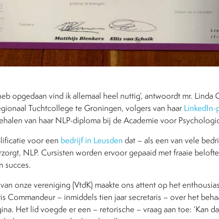
 heb opgedaan vind ik allemaal heel nuttig’, antwoordt mr. Lind
Regionaal Tuchtcollege te Groningen, volgers van haar
LinkedIn-
 behalen van haar NLP-diploma bij de Academie voor Psychologi
lificatie voor een
bedrijf in Leusden
dat – als een van vele bedri
rzorgt, NLP. Cursisten worden ervoor gepaaid met fraaie belofte
en succes.
van onze vereniging (VtdK) maakte ons attent op het enthousi
is Commandeur – inmiddels tien jaar secretaris – over het beha
ina. Het lid voegde er een – retorische – vraag aan toe: ‘Kan da