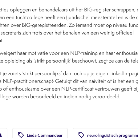
cties opleggen en behandelaars uit het BIG-register schrappen
an een tuchtcollege heeft een (juridische) meestertitel en is de c
chten over BIG-geregistreerden. Zo iemand moet op niveau func
ecretaris zich trots over het behalen van een weinig officieel
t.
igert haar motivatie voor een NLP-training en haar enthousia
e opleiding als ‘strikt persoonlijk’ beschouwt, zegt ze aan de te
je zoiets ‘strikt persoonlijks’ dan toch op je eigen LinkedIn-pagi
je NLP-practitionerschap? Getuigt dit van naïviteit of is het ee
p of enthousiasme over een NLP-certificaat vertrouwen geeft bi
ollege worden beoordeeld en indien nodig veroordeeld.
local_offer
local_offer
ek
Linda Commandeur
neurolinguïstisch program