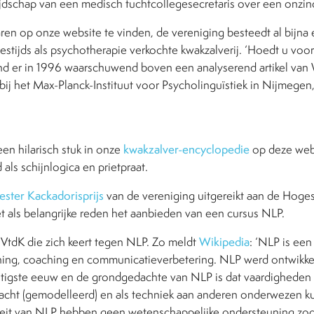
jdschap van een medisch tuchtcollegesecretaris over een onzince
aren op onze website te vinden, de vereniging besteedt al bijn
stijds als psychotherapie verkochte kwakzalverij. ‘Hoedt u voor
nd er in 1996 waarschuwend boven een analyserend artikel van 
 bij het Max-Planck-Instituut voor Psycholinguïstiek in Nijmegen
en hilarisch stuk in onze
kwakzalver-encyclopedie
op deze web
 als schijnlogica en prietpraat.
ster Kackadorisprijs
van de vereniging uitgereikt aan de Hog
als belangrijke reden het aanbieden van een cursus NLP.
e VtdK die zich keert tegen NLP. Zo meldt
Wikipedia
: ‘NLP is ee
ning, coaching en communicatieverbetering. NLP werd ontwikkel
ntigste eeuw en de grondgedachte van NLP is dat vaardighede
bracht (gemodelleerd) en als techniek aan anderen onderwezen 
iteit van NLP hebben geen wetenschappelijke ondersteuning zod