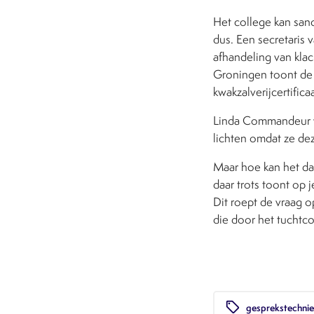
Het college kan san
dus. Een secretaris v
afhandeling van kla
Groningen toont de s
kwakzalverijcertificaa
Linda Commandeur we
lichten omdat ze dez
Maar hoe kan het dat 
daar trots toont op 
Dit roept de vraag o
die door het tuchtc
local_offer
gesprekstechni