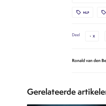
local_offer
local_offe
NLP
Deel
X
Ronald van den Be
Gerelateerde artikele