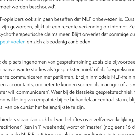
moet worden beschouwd’.
NLP-opleiders ook zijn gaan beseffen dat NLP onbewezen is. Cur
e zijn geworden, blijkt uit een recente verkenning op internet. Z
ychotherapeutische claims meer. Blijft onverlet dat sommige cu
apeut voelen
en zich als zodanig aanbieden.
g
k de plaats ingenomen van gesprekstraining zoals die bijvoorbee
en aanverwante studies als ‘gesprekstechniek’ of als ‘gespreksmo
 te communiceren met patiënten. Er zijn inmiddels NLP-traini
n accountants, om beter te kunnen scoren als manager of als ve
ter wil ‘communiceren’. Waar bij de klassieke gesprekstechniek 
 ontwikkeling van empathie bij de behandelaar centraal staan, bli
 van de cursist het belangrijkste te zijn.
ieders staan dan ook bol van beloftes over zelfverwerkelijking, 
ractitioner’ (kan in 11 weekends) wordt of ‘master’ (nog eens 16 
ng van de NLP Practitioner maak je een verdieping in je persoonl