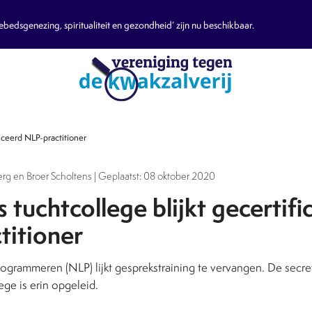
edsgenezing, spiritualiteit en gezondheid’ zijn nu beschikbaar.
ficeerd NLP-practitioner
rg en Broer Scholtens | Geplaatst: 08 oktober 2020
s tuchtcollege blijkt gecertifi
titioner
ogrammeren (NLP) lijkt gesprekstraining te vervangen. De secret
ge is erin opgeleid.