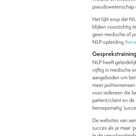
pseudowetenschap 
Het lijkt erop dat 
blijken voorzichtig t
geen medische of ps
NLP-opleiding
ther
Gesprekstrainin
NLP heeft geleidelij
vijftig in medische 
aangeboden om beter
meer politiemensen e
voor iedereen die be
patiënt/cliënt en de
beroepsmatig ‘succes’
De websites van aanb
succes als je maar ‘p
In de vervolgopleidi