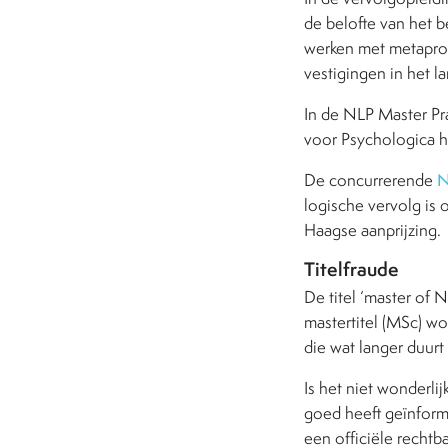
de belofte van het b
werken met metaprogr
vestigingen in het l
In de NLP Master Pra
voor Psychologica h
De concurrerende
N
logische vervolg is 
Haagse aanprijzing.
Titelfraude
De titel ‘master of N
mastertitel (MSc) wor
die wat langer duur
Is het niet wonderli
goed heeft geïnforme
een officiële rechtb