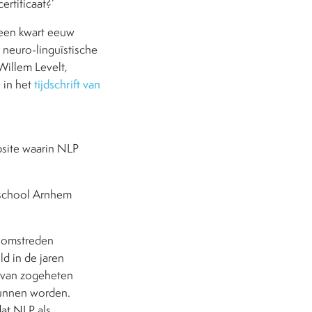
rtificaat?’
a een kwart eeuw
 neuro-linguïstische
Willem Levelt,
, in het
tijdschrift van
site waarin NLP
eschool Arnhem
n omstreden
d in de jaren
n van zogeheten
kunnen worden.
at NLP als