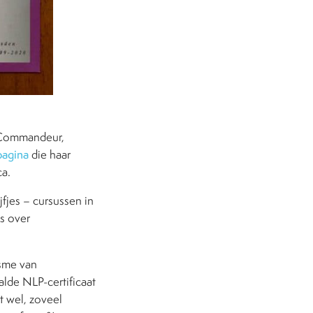
a Commandeur,
pagina
die haar
ca.
jfjes – cursussen in
s over
asme van
alde NLP-certificaat
t wel, zoveel