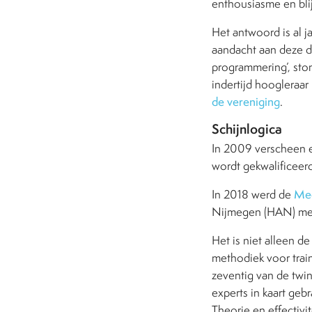
enthousiasme en bli
Het antwoord is al j
aandacht aan deze de
programmering’, sto
indertijd hoogleraar
de vereniging
.
Schijnlogica
In 2009 verscheen e
wordt gekwalificeerd
In 2018 werd de
Mee
Nijmegen (HAN) met 
Het is niet alleen d
methodiek voor trai
zeventig van de twi
experts in kaart ge
Theorie en effectiv