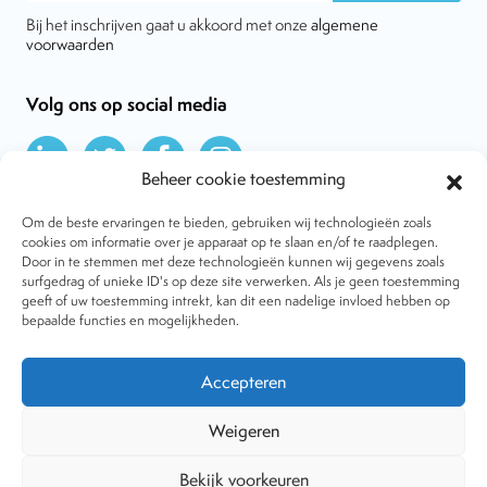
Bij het inschrijven gaat u akkoord met onze
algemene
voorwaarden
Volg ons op social media
Beheer cookie toestemming
Om de beste ervaringen te bieden, gebruiken wij technologieën zoals
cookies om informatie over je apparaat op te slaan en/of te raadplegen.
Door in te stemmen met deze technologieën kunnen wij gegevens zoals
Over VtdK
surfgedrag of unieke ID's op deze site verwerken. Als je geen toestemming
Contact
geeft of uw toestemming intrekt, kan dit een nadelige invloed hebben op
Nieuws
bepaalde functies en mogelijkheden.
Behandelwijzen
Dossiers
Lid worden
Accepteren
Tijdschrift
Algemene voorwaarden
Weigeren
Bekijk voorkeuren
Copyright © 2001-2026 Vereniging tegen de Kwakzalverij. Alle