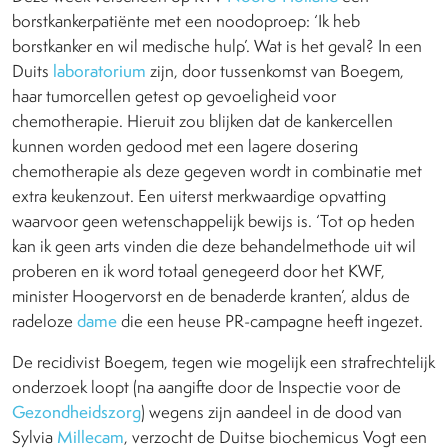
borstkankerpatiënte met een noodoproep: ‘Ik heb
borstkanker en wil medische hulp’. Wat is het geval? In een
Duits
laboratorium
zijn, door tussenkomst van Boegem,
haar tumorcellen getest op gevoeligheid voor
chemotherapie. Hieruit zou blijken dat de kankercellen
kunnen worden gedood met een lagere dosering
chemotherapie als deze gegeven wordt in combinatie met
extra keukenzout. Een uiterst merkwaardige opvatting
waarvoor geen wetenschappelijk bewijs is. ‘Tot op heden
kan ik geen arts vinden die deze behandelmethode uit wil
proberen en ik word totaal genegeerd door het KWF,
minister Hoogervorst en de benaderde kranten’, aldus de
radeloze
dame
die een heuse PR-campagne heeft ingezet.
De recidivist Boegem, tegen wie mogelijk een strafrechtelijk
onderzoek loopt (na aangifte door de Inspectie voor de
Gezondheidszorg
) wegens zijn aandeel in de dood van
Sylvia
Millecam
, verzocht de Duitse biochemicus Vogt een