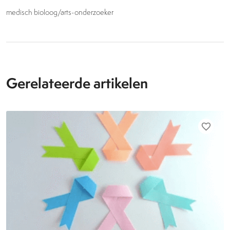
medisch bioloog/arts-onderzoeker
Gerelateerde artikelen
favorite_border