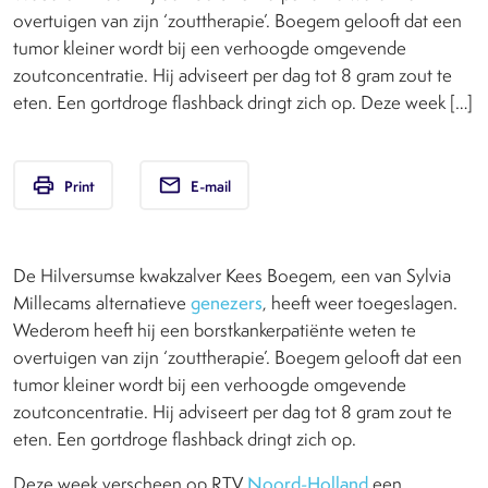
overtuigen van zijn ‘zouttherapie’. Boegem gelooft dat een
tumor kleiner wordt bij een verhoogde omgevende
zoutconcentratie. Hij adviseert per dag tot 8 gram zout te
eten. Een gortdroge flashback dringt zich op. Deze week […]
print
email
Print
E-mail
De Hilversumse kwakzalver Kees Boegem, een van Sylvia
Millecams alternatieve
genezers
, heeft weer toegeslagen.
Wederom heeft hij een borstkankerpatiënte weten te
overtuigen van zijn ‘zouttherapie’. Boegem gelooft dat een
tumor kleiner wordt bij een verhoogde omgevende
zoutconcentratie. Hij adviseert per dag tot 8 gram zout te
eten. Een gortdroge flashback dringt zich op.
Deze week verscheen op RTV
Noord-Holland
een