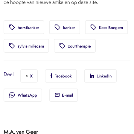
de hoogte van nieuwe artikelen op deze site.
local_offer
local_offer
local_offer
borstkanker
kanker
Kees Boegem
local_offer
local_offer
sylvia millecam
zouttherapie
Deel
X
Facebook
LinkedIn
whatsapp
WhatsApp
E-mail
M.A. van Geer