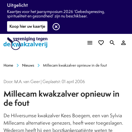
Uitgelicht
Kaartjes voor het jaarsymposium 2026 ‘Gebedsgenezing,
spiritualiteit en gezondheid’ zijn nu beschikbaar.
highlight_off
Koop hier uw kaartje
menu
favorite_border
search
person_outline
chevron_right
chevron_right
Home
Nieuws
Millecam kwakzalver opnieuw in de fout
Door: M.A. van Geer | Geplaatst: 01 april 2006
Millecam kwakzalver opnieuw in
de fout
De Hilversumse kwakzalver Kees Boegem, een van Sylvia
Millecams alternatieve genezers, heeft weer toegeslagen.
Wederom heeft hij een borstkankerpatiënte weten te