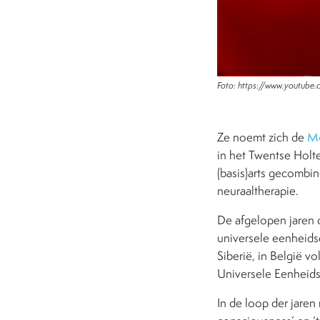
Foto: https://www.youtube
Ze noemt zich de
Mo
in het Twentse Holte
(basis)arts gecombi
neuraaltherapie.
De afgelopen jaren 
universele eenheidse
Siberië, in België v
Universele Eenheids
In de loop der jaren