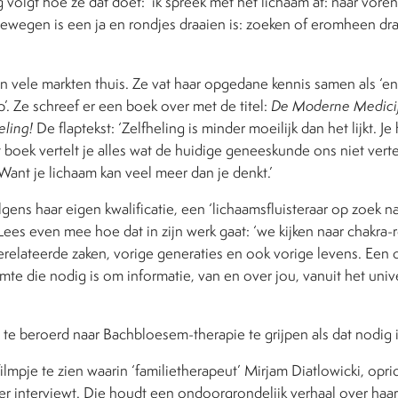
eg volgt hoe ze dat doet: ‘ik spreek met het lichaam af: naar vor
ewegen is een ja en rondjes draaien is: zoeken of eromheen dra
van vele markten thuis. Ze vat haar opgedane kennis samen als ‘e
. Ze schreef er een boek over met de titel:
De Moderne Medicij
eling!
De flaptekst: ‘Zelfheling is minder moeilijk dan het lijkt. J
t boek vertelt je alles wat de huidige geneeskunde ons niet verte
ant je lichaam kan veel meer dan je denkt.’
lgens haar eigen kwalificatie, een ‘lichaamsfluisteraar op zoek na
 Lees even mee hoe dat in zijn werk gaat: ‘we kijken naar chakra-
relateerde zaken, vorige generaties en ook vorige levens. Een
ruimte die nodig is om informatie, van en over jou, vanuit het un
 te beroerd naar Bachbloesem-therapie te grijpen als dat nodig i
filmpje te zien waarin ‘familietherapeut’ Mirjam Diatlowicki, opr
er interviewt. Die houdt een ondoorgrondelijk verhaal over haa