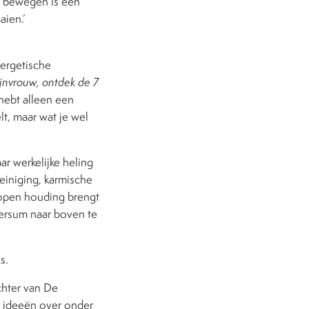
en bewegen is een
aien.’
nergetische
nvrouw, ontdek de 7
e hebt alleen een
lt, maar wat je wel
ar werkelijke heling
reiniging, karmische
 open houding brengt
iversum naar boven te
s.
ichter van De
r ideeën over onder