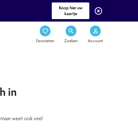
Koop hier uw
highlight_off
kaartje
favorite_border
search
person_outline
Favorieten
Zoeken
Account
h in
e, maar weet ook veel