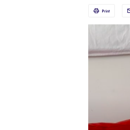
print
em
Print