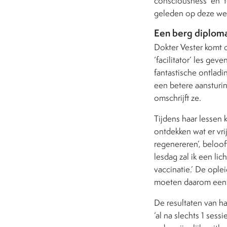
consciousness’ en ‘to
geleden op deze we
Een berg diploma
Dokter Vester komt o
‘facilitator’ les ge
fantastische ontlad
een betere aanstur
omschrijft ze.
Tijdens haar lessen 
ontdekken wat er vri
regenereren’, beloof
lesdag zal ik een l
vaccinatie.’ De oplei
moeten daarom een d
De resultaten van ha
‘al na slechts 1 ses