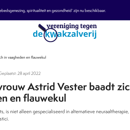
edsgenezing, spiritualiteit en gezondheid’ zijn nu beschikbaar.
ich in vaagheden en flauwekul
Geplaatst: 28 april 2022
rouw Astrid Vester baadt zic
n en flauwekul
rts, is niet alleen gespecialiseerd in alternatieve neuraaltherapi
tici.