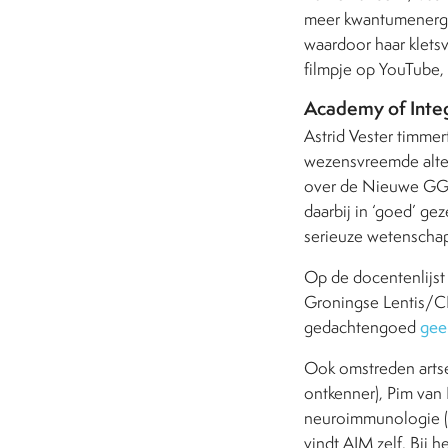
meer kwantumenergi
waardoor haar klets
filmpje op YouTube, 
Academy of Inte
Astrid Vester timme
wezensvreemde alte
over de Nieuwe GGZ’
daarbij in ‘goed’ g
serieuze wetenscha
Op de docentenlijs
Groningse Lentis/CIP
gedachtengoed
gee
Ook omstreden artse
ontkenner), Pim van
neuroimmunologie (k
vindt AIM zelf. Bij 