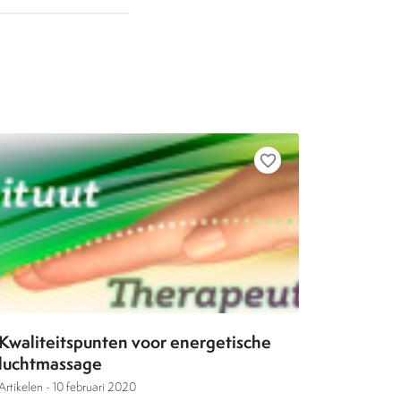
favorite_border
Kwaliteitspunten voor energetische
luchtmassage
Artikelen -
10 februari 2020