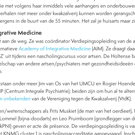
e met volgens haar inmiddels vele aanhangers en onderbouwe
verhalen niet meer onder kwakzalverij kunnen worden gerangschik
ergens in de buurt van de 55 minuten. Het zal je huisarts maar zi
grative Medicine
rt aan de weg. Ze was coördinator Verdiepingsopleiding van de 
rnatieve
Academy of Integrative Medicine
(AIM). Ze draagt daa
 uit tijdens een nascholingscursus voor artsen. De Holtense ba
ezelschap van andere artsen/psychiaters met gezondheidsideeën 
p.
t staan onder meer Jim van Os van het UMCU en Rogier Hoende
 (Centrum Integrale Psychiatrie); beiden zijn om hun al te alter
n onbekenden
van de Vereniging tegen de Kwakzalverij (VtdK).
n/wetenschappers als Frits Muskiet (de man van het oerdieet), P
 Lommel (bijna-doodarts) en Leo Pruimboom (grondlegger van de
PNI) geven er acte de présence. De verdiepingsopleiding is va
het KNMG cluster 1 is nascholingsaccreditatie aangevraagd. Inschri