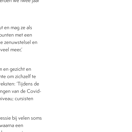
eerden we twee jaar
ut en mag ze als
2 punten met een
he zenuwstelsel en
veel meer,’
m en gezicht en
mte om zichzelf te
eksten: ‘Tijdens de
ingen van de Covid-
niveau; cursisten
essie bij velen soms
, waarna een