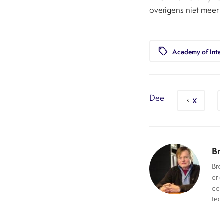
overigens niet meer
local_offer
Academy of Inte
Deel
X
Br
Br
er 
der
te