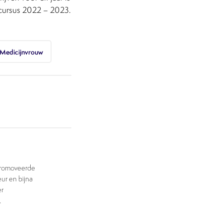
 cursus 2022 – 2023.
Medicijnvrouw
 promoveerde
eur en bijna
er
.