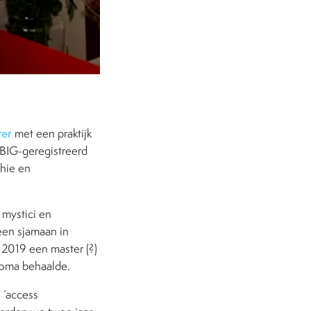
ter
met een praktijk
 BIG-geregistreerd
thie en
mystici en
een sjamaan in
 2019 een master (?)
loma behaalde.
 ‘access