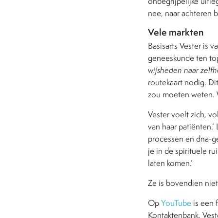
onbegrijpelijke uitl
nee, naar achteren b
Vele markten
Basisarts Vester is 
geneeskunde ten top’
wijsheden naar zelfh
routekaart nodig. Di
zou moeten weten. W
Vester voelt zich, vo
van haar patiënten.’
processen en dna-ge
je in de spirituele 
laten komen.’
Ze is bovendien niet
Op
YouTube
is een 
Kontaktenbank, Vest