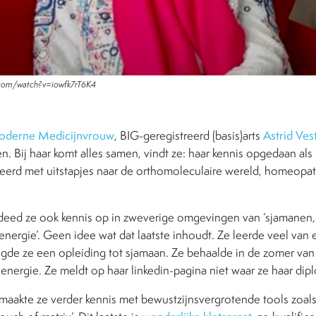
.com/watch?v=iowfk7rT6K4
derne Medicijnvrouw
, BIG-geregistreerd (basis)arts
Astrid Ves
n. Bij haar komt alles samen, vindt ze: haar kennis opgedaan als
neerd met uitstapjes naar de orthomoleculaire wereld, homeopa
deed ze ook kennis op in zweverige omgevingen van ‘sjamanen, 
nergie’. Geen idee wat dat laatste inhoudt. Ze leerde veel van 
olgde ze een opleiding tot sjamaan. Ze behaalde in de zomer van
energie. Ze meldt op haar linkedin-pagina niet waar ze haar dip
 maakte ze verder kennis met bewustzijnsvergrotende tools zoals