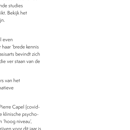
nde studies
t. Bekijk het
jn.
al even
r haar ‘brede kennis
sisarts bevindt zich
die ver staan van de
rs van het
natieve
ierre Capel (covid-
 klinische psycho-
n ‘hoog niveau’,
jven voor dit jaar is