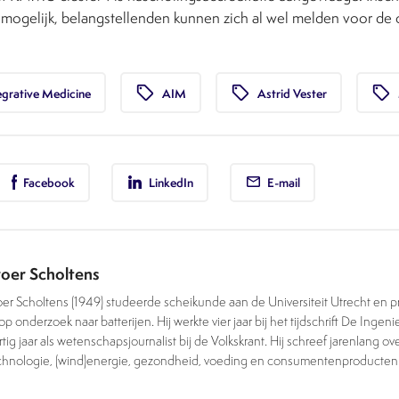
 mogelijk, belangstellenden kunnen zich al wel melden voor de
local_offer
local_offer
local_offer
grative Medicine
AIM
Astrid Vester
Facebook
LinkedIn
E-mail
oer Scholtens
oer Scholtens (1949) studeerde scheikunde aan de Universiteit Utrecht en
op onderzoek naar batterijen. Hij werkte vier jaar bij het tijdschrift De Ingeni
tig jaar als wetenschapsjournalist bij de Volkskrant. Hij schreef jarenlang ov
chnologie, (wind)energie, gezondheid, voeding en consumentenproducten