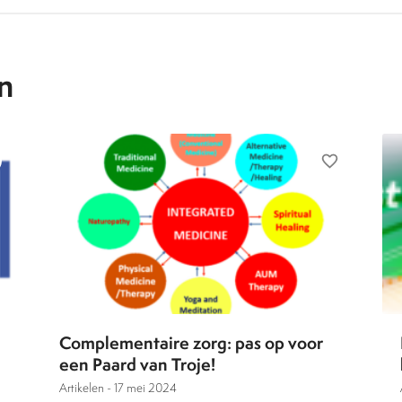
n
favorite_border
Complementaire zorg: pas op voor
een Paard van Troje!
Artikelen -
17 mei 2024