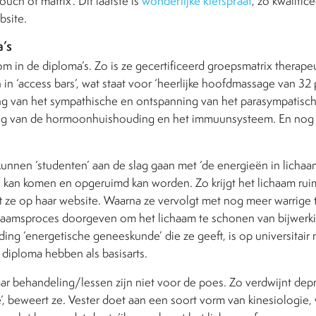
uch of matrix’. Dit laatste is
wonderlijke kletspraat
, zo kwalific
bsite.
’s
m in de diploma’s. Zo is ze gecertificeerd groepsmatrix therape
ven in ‘access bars’, wat staat voor ‘heerlijke hoofdmassage van 3
ing van het sympathische en ontspanning van het parasympatisc
ing van de hormoonhuishouding en het immuunsysteem. En nog 
kunnen ‘studenten’ aan de slag gaan met ‘de energieën in lichaa
j kan komen en opgeruimd kan worden. Zo krijgt het lichaam rui
t ze op haar website. Waarna ze vervolgt met nog meer warrige t
ichaamsproces doorgeven om het lichaam te schonen van bijwerk
ding ‘energetische geneeskunde’ die ze geeft, is op universitair 
iploma hebben als basisarts.
ar behandeling/lessen zijn niet voor de poes. Zo verdwijnt depr
sie’, beweert ze. Vester doet aan een soort vorm van kinesiologie