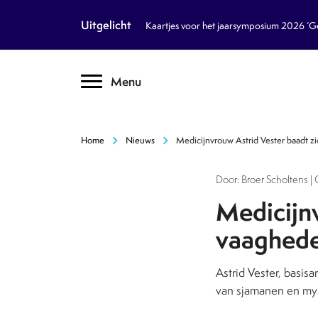
article
Nieuws
Uitgelicht
Kaartjes voor het jaarsymposium 2026 ‘Geb
inventory_2
Dossiers
chevron_right
Menu
text_format
Encyclopedie
auto_stories
Tijdschrift
chevron_right
chevron_right
Home
Nieuws
Medicijnvrouw Astrid Vester baadt z
podcasts
Podcasts
Door: Broer Scholtens | 
textsms
Over Ons
chevron_right
Medicijnv
vaaghede
call
Contact
Astrid Vester, basisa
Volg ons op social media
van sjamanen en mys