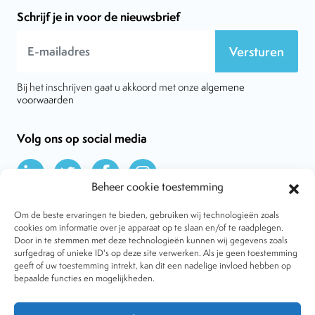
Schrijf je in voor de nieuwsbrief
Versturen
Bij het inschrijven gaat u akkoord met onze
algemene
voorwaarden
Volg ons op social media
Beheer cookie toestemming
Om de beste ervaringen te bieden, gebruiken wij technologieën zoals
cookies om informatie over je apparaat op te slaan en/of te raadplegen.
Door in te stemmen met deze technologieën kunnen wij gegevens zoals
Over VtdK
surfgedrag of unieke ID's op deze site verwerken. Als je geen toestemming
Contact
geeft of uw toestemming intrekt, kan dit een nadelige invloed hebben op
Nieuws
bepaalde functies en mogelijkheden.
Behandelwijzen
Dossiers