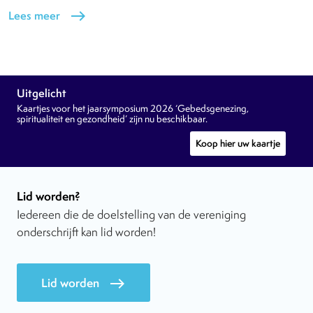
Lees meer
east
Uitgelicht
Kaartjes voor het jaarsymposium 2026 ‘Gebedsgenezing,
spiritualiteit en gezondheid’ zijn nu beschikbaar.
Koop hier uw kaartje
Lid worden?
Iedereen die de doelstelling van de vereniging
onderschrijft kan lid worden!
Lid worden
east