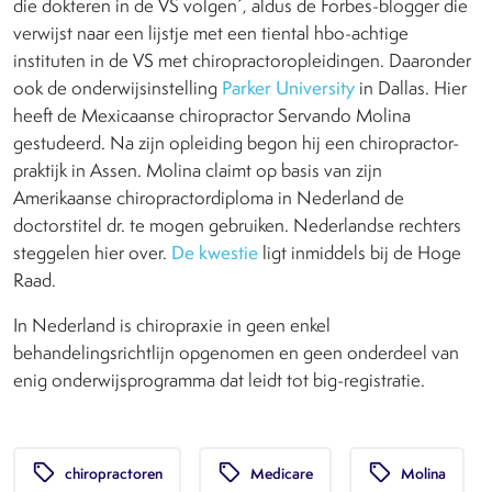
die dokteren in de VS volgen´, aldus de Forbes-blogger die
verwijst naar een lijstje met een tiental hbo-achtige
instituten in de VS met chiropractoropleidingen
. Daaronder
ook de onderwijsinstelling
Parker University
in Dallas.
Hier
heeft de Mexicaanse chiropractor Servando Molina
gestudeerd. Na zijn opleiding begon hij een chiropractor-
praktijk in Assen. Molina claimt op basis van zijn
Amerikaanse chiropractordiploma in Nederland de
doctorstitel dr. te mogen gebruiken. Nederlandse rechters
steggelen hier over.
De kwestie
ligt inmiddels bij de Hoge
Raad.
In Nederland is chiropraxie in geen enkel
behandelingsrichtlijn opgenomen en geen onderdeel van
enig onderwijsprogramma dat leidt tot big-registratie.
local_offer
local_offer
local_offer
chiropractoren
Medicare
Molina