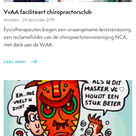
VvAA faciliteert chiropractorsclub
Artikelen -
20 december 2019
Fysiotherapeuten kregen een onaangename kerstverrassing,
een reclamefolder van de chiropractorenvereniging NCA,
met dank aan de VvAA.
Lees meer
east
favorite_border