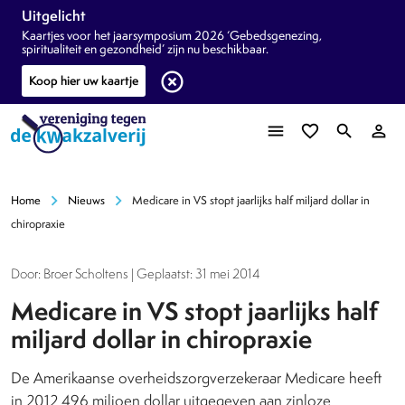
Uitgelicht
Kaartjes voor het jaarsymposium 2026 ‘Gebedsgenezing,
spiritualiteit en gezondheid’ zijn nu beschikbaar.
highlight_off
Koop hier uw kaartje
menu
favorite_border
search
person_outline
chevron_right
chevron_right
Home
Nieuws
Medicare in VS stopt jaarlijks half miljard dollar in
chiropraxie
Door: Broer Scholtens | Geplaatst: 31 mei 2014
Medicare in VS stopt jaarlijks half
miljard dollar in chiropraxie
De Amerikaanse overheidszorgverzekeraar Medicare heeft
in 2012 496 miljoen dollar uitgegeven aan zinloze