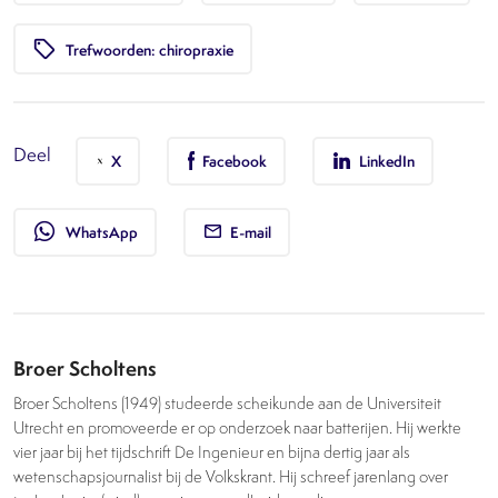
local_offer
Trefwoorden: chiropraxie
Deel
X
Facebook
LinkedIn
whatsapp
WhatsApp
E-mail
Broer Scholtens
Broer Scholtens (1949) studeerde scheikunde aan de Universiteit
Utrecht en promoveerde er op onderzoek naar batterijen. Hij werkte
vier jaar bij het tijdschrift De Ingenieur en bijna dertig jaar als
wetenschapsjournalist bij de Volkskrant. Hij schreef jarenlang over