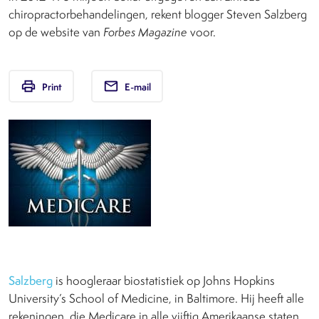
chiropractorbehandelingen, rekent blogger Steven Salzberg
op de website van
Forbes Magazine
voor.
print
email
Print
E-mail
Salzberg
is hoogleraar biostatistiek op Johns Hopkins
University’s School of Medicine, in Baltimore. Hij heeft alle
rekeningen, die Medicare in alle vijftig Amerikaanse staten