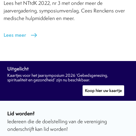
Lees het NTtdK 2022, nr 3 met onder meer de
jaarvergadering, symposiumverslag, Cees Renckens over
medische hulpmiddelen en meer.
Lees meer
east
Uitgelicht
Kaartjes voor het jaarsymposium 2026 ‘Gebedsgenezing,
spiritualiteit en gezondheid’ zijn nu beschikbaar.
Koop hier uw kaartje
Lid worden?
Iedereen die de doelstelling van de vereniging
onderschrijft kan lid worden!