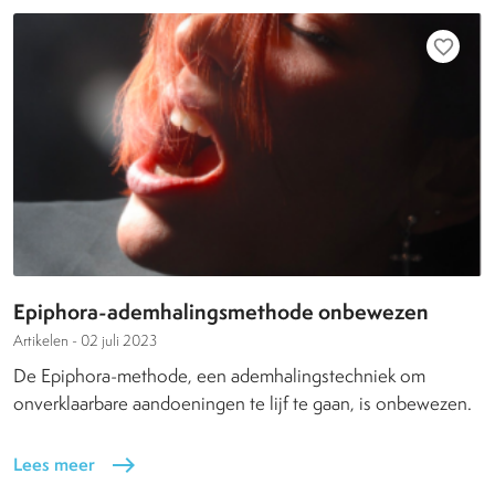
favorite_border
Epiphora-ademhalingsmethode onbewezen
Artikelen -
02 juli 2023
De Epiphora-methode, een ademhalingstechniek om
onverklaarbare aandoeningen te lijf te gaan, is onbewezen.
Lees meer
east