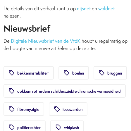
De details van dit verhaal kunt u op
nijsnet
en
waldnet
nalezen.
Nieuwsbrief
De
Digitale Nieuwsbrief van de VtdK
houdt u regelmatig op
de hoogte van nieuwe artikelen op deze site.
local_offer
local_offer
local_offer
bekkeninstabiliteit
boelen
bruggen
local_offer
dokkum rotterdam schildersziekte chronische vermoeidheid
local_offer
local_offer
fibromyalgie
leeuwarden
local_offer
local_offer
politierechter
whiplash