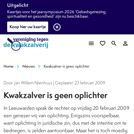
Uitgelicht
Kaartjes voor het jaarsymposium 2026 ‘Gebedsgenezing,
spiritualiteit en gezondheid’ zijn nu beschikbaar.
highlight_off
Koop hier uw kaartje
menu
favorite_border
search
person_outline
chevron_right
chevron_right
Home
Nieuws
Kwakzalver is geen oplichter
Door: Jan Willem Nienhuys | Geplaatst: 23 februari 2009
Kwakzalver is geen oplichter
In Leeuwarden sprak de rechter op vrijdag 20 februari 2009
een genezer vrij van oplichting. Enigszins voorspelbaar,
want oplichting in juridische zin, dus met de intentie om te
bedriegen, is zelden aantoonbaar. Maar het is toch moedig