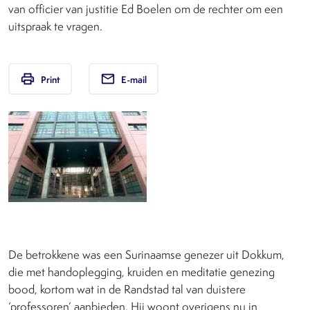
van officier van justitie Ed Boelen om de rechter om een
uitspraak te vragen.
print
email
Print
E-mail
De betrokkene was een Surinaamse genezer uit Dokkum,
die met handoplegging, kruiden en meditatie genezing
bood, kortom wat in de Randstad tal van duistere
‘professoren’ aanbieden. Hij woont overigens nu in