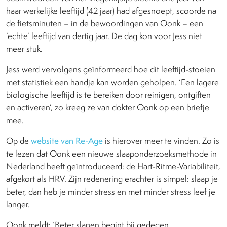
haar werkelijke leeftijd (42 jaar) had afgesnoept, scoorde na
de fietsminuten – in de bewoordingen van Oonk – een
‘echte’ leeftijd van dertig jaar. De dag kon voor Jess niet
meer stuk.
Jess werd vervolgens geïnformeerd hoe dit leeftijd-stoeien
met statistiek een handje kan worden geholpen. ‘Een lagere
biologische leeftijd is te bereiken door reinigen, ontgiften
en activeren’, zo kreeg ze van dokter Oonk op een briefje
mee.
Op de
website van Re-Age
is hierover meer te vinden. Zo is
te lezen dat Oonk een nieuwe slaaponderzoeksmethode in
Nederland heeft geïntroduceerd: de Hart-Ritme-Variabiliteit,
afgekort als HRV. Zijn redenering erachter is simpel: slaap je
beter, dan heb je minder stress en met minder stress leef je
langer.
Oonk meldt: ‘Beter slapen begint bij gedegen