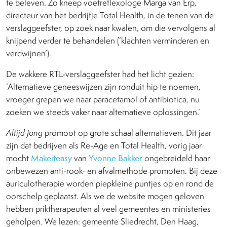
te beleven. Zo kneep voetreflexologe Marga van Erp,
directeur van het bedrijfje Total Health, in de tenen van de
verslaggeefster, op zoek naar kwalen, om die vervolgens al
knijpend verder te behandelen (‘klachten verminderen en
verdwijnen’).
De wakkere RTL-verslaggeefster had het licht gezien:
‘Alternatieve geneeswijzen zijn ronduit hip te noemen,
vroeger grepen we naar paracetamol of antibiotica, nu
zoeken we steeds vaker naar alternatieve oplossingen.’
Altijd Jong
promoot op grote schaal alternatieven. Dit jaar
zijn dat bedrijven als Re-Age en Total Health, vorig jaar
mocht
Makeiteasy
van
Yvonne Bakker
ongebreideld haar
onbewezen anti-rook- en afvalmethode promoten. Bij deze
auriculotherapie worden piepkleine puntjes op en rond de
oorschelp geplaatst. Als we de website mogen geloven
hebben priktherapeuten al veel gemeentes en ministeries
geholpen. We lezen: gemeente Sliedrecht, Den Haag,