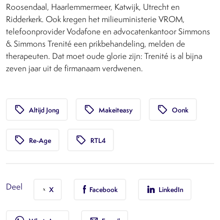
Roosendaal, Haarlemmermeer, Katwijk, Utrecht en
Ridderkerk. Ook kregen het milieuministerie VROM,
telefoonprovider Vodafone en advocatenkantoor Simmons
& Simmons Trenité een prikbehandeling, melden de
therapeuten. Dat moet oude glorie zijn: Trenité is al bijna
zeven jaar uit de firmanaam verdwenen.
local_offer
local_offer
local_offer
Altijd Jong
Makeiteasy
Oonk
local_offer
local_offer
Re-Age
RTL4
Deel
X
Facebook
LinkedIn