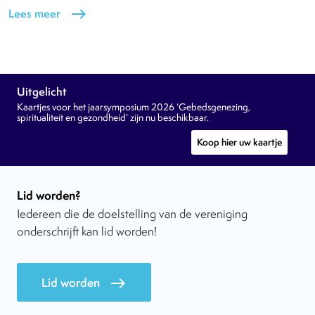
Lees meer
east
Uitgelicht
Kaartjes voor het jaarsymposium 2026 ‘Gebedsgenezing,
spiritualiteit en gezondheid’ zijn nu beschikbaar.
Koop hier uw kaartje
Lid worden?
Iedereen die de doelstelling van de vereniging
onderschrijft kan lid worden!
Lid worden
east