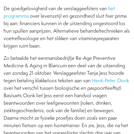
De goedgelovigheid van de verslaggeefsters van
het
programma
over levensstijl en gezondheid sluit hier prima
bij aan: financiers kunnen in de uitzending ongestoord los
hun spullen aanprijzen. Alternatieve behandeltechnieken als
voetreflexologie en het slikken van vitaminepreparaten
krijgen ruim baan.
Zo betaalde het eenmansbedrijfje Re-Age Preventive
Medicine & Aging in Blaricum een deel van de uitzending
van zondag 21 oktober. Verslaggeefster Tanja Jess hoorde
tegen betaling klakkeloos teksten aan van
Henk-Peter Oonk
over het verschil tussen biologische en paspoortleeftijd.
Basisarts Oonk liet Jess eerst een handvol vragen
beantwoorden over leefgewoonten (roken, drinken,
ziektegeschiedenis, ook van de familie) en bewegen.
Daarna mocht ze fysieke proefjes doen zoals een paar
minuten fietsen op een hometrainer. En zie, Jess, die na het
beantwoorden van het vragenlijstje slechts drie jaar van