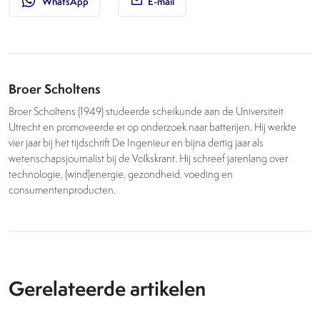
whatsapp
WhatsApp
E-mail
Broer Scholtens
Broer Scholtens (1949) studeerde scheikunde aan de Universiteit
Utrecht en promoveerde er op onderzoek naar batterijen. Hij werkte
vier jaar bij het tijdschrift De Ingenieur en bijna dertig jaar als
wetenschapsjournalist bij de Volkskrant. Hij schreef jarenlang over
technologie, (wind)energie, gezondheid, voeding en
consumentenproducten.
Gerelateerde artikelen