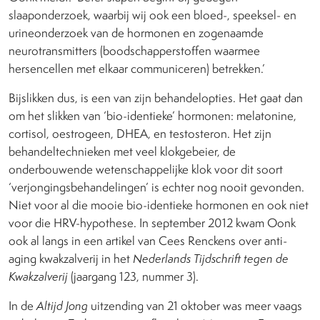
slaaponderzoek, waarbij wij ook een bloed-, speeksel- en
urineonderzoek van de hormonen en zogenaamde
neurotransmitters (boodschapperstoffen waarmee
hersencellen met elkaar communiceren) betrekken.’
Bijslikken dus, is een van zijn behandelopties. Het gaat dan
om het slikken van ‘bio-identieke’ hormonen: melatonine,
cortisol, oestrogeen, DHEA, en testosteron. Het zijn
behandeltechnieken met veel klokgebeier, de
onderbouwende wetenschappelijke klok voor dit soort
‘verjongingsbehandelingen’ is echter nog nooit gevonden.
Niet voor al die mooie bio-identieke hormonen en ook niet
voor die HRV-hypothese. In september 2012 kwam Oonk
ook al langs in een artikel van Cees Renckens over anti-
aging kwakzalverij in het
Nederlands Tijdschrift tegen de
Kwakzalverij
(jaargang 123, nummer 3).
In de
Altijd Jong
uitzending van 21 oktober was meer vaags