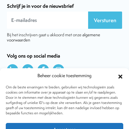
Schrijf je in voor de nieuwsbrief
Versturen
Bij het inschrijven gaat u akkoord met onze
algemene
voorwaarden
Volg ons op social media
Beheer cookie toestemming
Om de beste ervaringen te bieden, gebruiken wij technologieën zoals
cookies om informatie over je apparaat op te slaan en/of te raadplegen.
Door in te stemmen met deze technologieën kunnen wij gegevens zoals
Over VtdK
surfgedrag of unieke ID's op deze site verwerken. Als je geen toestemming
Contact
geeft of uw toestemming intrekt, kan dit een nadelige invloed hebben op
Nieuws
bepaalde functies en mogelijkheden.
Behandelwijzen
Dossiers
Lid worden