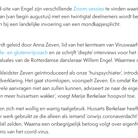
-site van Engel zijn verschillende
Zoom-sessies
te vinden waari
van (van begin augustus) met een twintigtal deelnemers wordt b
bij een landelijke invoering van een mondkapjesplicht.
t geleid door Anna Zeven, lid van het kernteam van Viruswaar
yle- en glutenvrijcoach
en ze schrijft ‘diepte’-interviews voor he
salsales van de Rotterdamse dansleraar Willem Engel. Waarmee de
kleidster Zeven geïntroduceerd als onze ‘huispsychiater’, intro
rdverklaring. Het gaat stormlopen, voorspelt Zeven. En omdat Re
vele aanvragen niet aan zullen kunnen, adviseert ze naar de eige
n meer huisartsen wakker’, voegt Marije Berkelaar hoopvol toe.
 zich met wollig en warrig taalgebruik. Huisarts Berkelaar heeft
werk gebruikt ze die alleen als iemand ‘onwijs coronaverdacht’ 
éél zelden. Waarna een onbegrijpelijk betoog volgt over eigenf
is van het covid-virus.