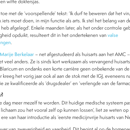
en witte doktersjas.
oe met de ‘voorspellende’ tekst: ‘Ik durf te beweren dat het viru
 iets moet doen, in mijn functie als arts. Ik stel het belang van 
ik heb afgelegd’. Enkele maanden later, als het onder controle ge
gheid opduikt, resulteert dit in het ondertekenen van
valse
ingen
.
Marije Berkelaar
–
net afgestudeerd als huisarts aan het AMC
–
iet veel anders. Ze is sinds kort werkzaam als vervangend huisart
Blaricum en ondanks een korte carrière geen onbekende van de 
r kreeg het vorig jaar ook al aan de stok met de IGJ, eveneens n
ie ze kwalificeerde als ‘drugsdealer’ en ‘verlengde van de farmac
s?
ke dag meer mezelf te worden. Dit huidige medische systeem past
lichaam zou het vooral zelf op kunnen lossen’, liet ze weten op
 ere van haar introductie als ‘eerste medicijnvrije huisarts van N
ver van zweverigheid en vaagheid. Dit begint al op de homepa