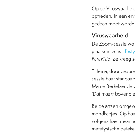
Op de Viruswaarheid
optreden. In een er
gedaan moet worden 
Viruswaarheid
De Zoom-sessie word
plaatsen: ze is
lifest
ParaVisie
. Ze kreeg 
Tillema, door gespre
sessie haar standaa
Marije Berkelaar de 
‘Dat maakt bovendie
Beide artsen omgeven
mondkapjes. Op haar 
volgens haar maar h
metafysische beteken