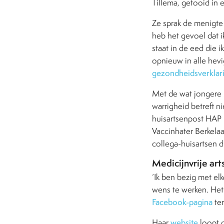
Tillema, getooid in e
Ze sprak de menigte t
heb het gevoel dat ik
staat in de eed die 
opnieuw in alle hevi
gezondheidsverklar
Met de wat jongere
warrigheid betreft n
huisartsenpost HAP 
Vaccinhater Berkelaa
collega-huisartsen d
Medicijnvrije art
‘Ik ben bezig met el
wens te werken. Het 
Facebook-pagina
ter
Haar
website
loopt o