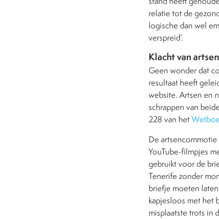
stand heeft gehouden
relatie tot de gezon
logische dan wel em
verspreid’.
Klacht van artsen
Geen wonder dat coll
resultaat heeft gele
website. Artsen en 
schrappen van beide 
228 van het
Wetboek
De artsencommotie li
YouTube-filmpjes me
gebruikt voor de bri
Tenerife zonder mond
briefje moeten laten 
kapjesloos met het b
misplaatste trots in d