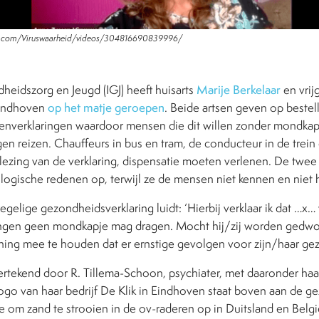
ok.com/Viruswaarheid/videos/304816690839996/
heidszorg en Jeugd (IGJ) heeft huisarts
Marije Berkelaar
en vrij
Eindhoven
op het matje geroepen
. Beide artsen geven op bestel
enverklaringen waardoor mensen die dit willen zonder mondka
 reizen. Chauffeurs in bus en tram, de conducteur in de trein 
lezing van de verklaring, dispensatie moeten verlenen. De twee
ogische redenen op, terwijl ze de mensen niet kennen en niet
regelige gezondheidsverklaring luidt: ‘Hierbij verklaar ik dat …
gen geen mondkapje mag dragen. Mocht hij/zij worden gedwo
ening mee te houden dat er ernstige gevolgen voor zijn/haar ge
dertekend door R. Tillema-Schoon, psychiater, met daaronder h
go van haar bedrijf De Klik in Eindhoven staat boven aan de ge
ee om zand te strooien in de ov-raderen op in Duitsland en Belgi