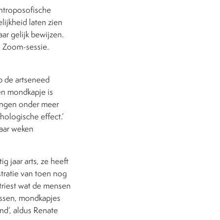
antroposofische
lijkheid laten zien
ar gelijk bewijzen.
de Zoom-sessie.
eb de artseneed
en mondkapje is
rengen onder meer
hologische effect.’
paar weken
g jaar arts, ze heeft
tratie van toen nog
 triest wat de mensen
assen, mondkapjes
nd’, aldus Renate