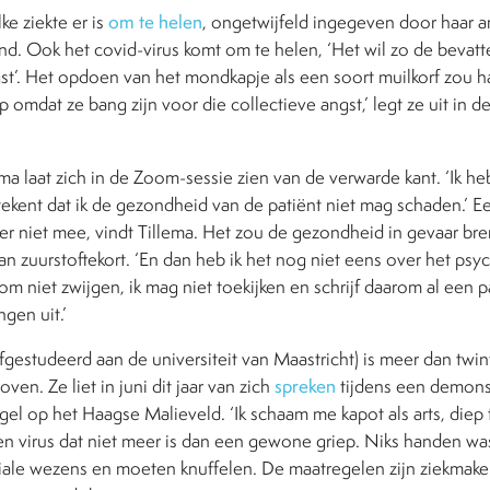
lke ziekte er is
om te helen
, ongetwijfeld ingegeven door haar 
d. Ook het covid-virus komt om te helen, ‘Het wil zo de bevatte
st’. Het opdoen van het mondkapje als een soort muilkorf zou ha
omdat ze bang zijn voor die collectieve angst,’ legt ze uit in 
ma laat zich in de Zoom-sessie zien van de verwarde kant. ‘Ik h
ekent dat ik de gezondheid van de patiënt niet mag schaden.’ E
ier niet mee, vindt Tillema. Het zou de gezondheid in gevaar b
n zuurstoftekort. ‘En dan heb ik het nog niet eens over het psyc
rom niet zwijgen, ik mag niet toekijken en schrijf daarom al een 
gen uit.’
fgestudeerd aan de universiteit van Maastricht) is meer dan twinti
ven. Ze liet in juni dit jaar van zich
spreken
tijdens een demons
el op het Haagse Malieveld. ‘Ik schaam me kapot als arts, diep
n virus dat niet meer is dan een gewone griep. Niks handen w
iale wezens en moeten knuffelen. De maatregelen zijn ziekmake