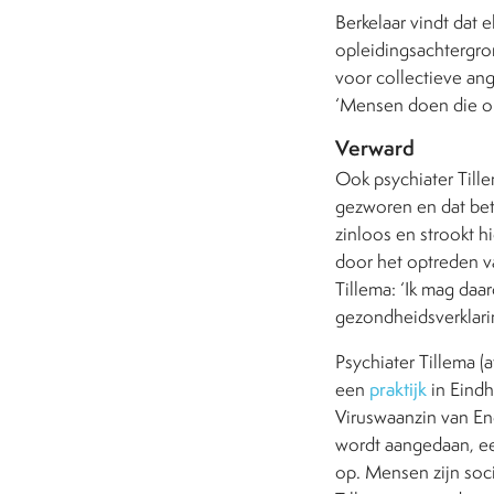
Berkelaar vindt dat e
opleidingsachtergron
voor collectieve ang
‘Mensen doen die op 
Verward
Ook psychiater Tille
gezworen en dat bet
zinloos en strookt h
door het optreden va
Tillema: ‘Ik mag daa
gezondheidsverklarin
Psychiater Tillema (a
een
praktijk
in Eindho
Viruswaanzin van Eng
wordt aangedaan, ee
op. Mensen zijn soc