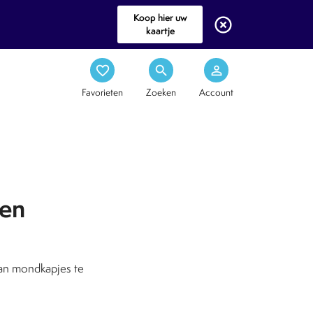
Koop hier uw
highlight_off
kaartje
favorite_border
search
person_outline
Favorieten
Zoeken
Account
 en
van mondkapjes te