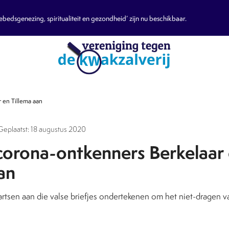
edsgenezing, spiritualiteit en gezondheid’ zijn nu beschikbaar.
 en Tillema aan
 Geplaatst: 18 augustus 2020
 corona-ontkenners Berkelaar
an
artsen aan die valse briefjes ondertekenen om het niet-dragen 