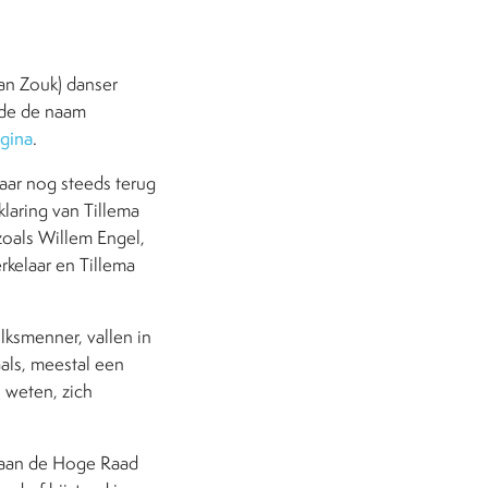
ian Zouk) danser
rde de naam
gina
.
aar nog steeds terug
laring van Tillema
zoals Willem Engel,
rkelaar en Tillema
lksmenner, vallen in
aals, meestal een
 weten, zich
t aan de Hoge Raad