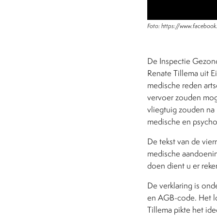
Foto: https://www.facebo
De Inspectie Gezond
Renate Tillema uit 
medische reden arts
vervoer zouden mogen
vliegtuig zouden na 
medische en psychol
De tekst van de vier
medische aandoenin
doen dient u er rek
De verklaring is on
en AGB-code. Het lo
Tillema pikte het id