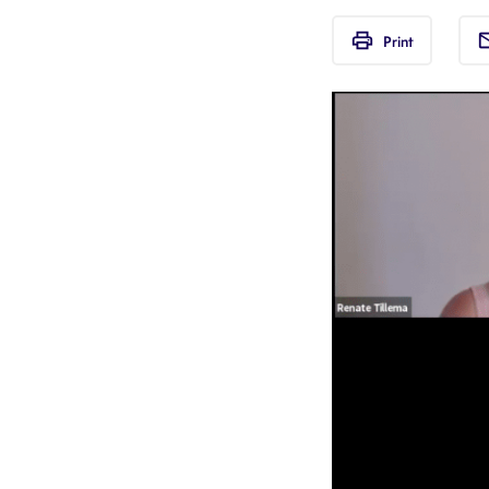
print
em
Print