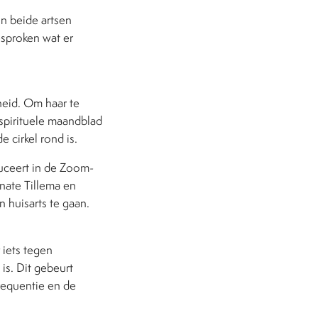
n beide artsen
esproken wat er
heid. Om haar te
t spirituele maandblad
 cirkel rond is.
duceert in de Zoom-
nate Tillema en
n huisarts te gaan.
 iets tegen
is. Dit gebeurt
requentie en de