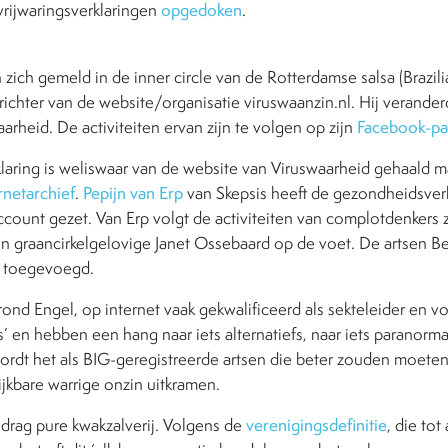
 vrijwaringsverklaringen
opgedoken
.
zich gemeld in de inner circle van de Rotterdamse salsa (Brazil
richter van de website/organisatie viruswaanzin.nl. Hij verande
aarheid. De activiteiten ervan zijn te volgen op zijn
Facebook-pa
aring is weliswaar van de website van Viruswaarheid gehaald m
rnetarchief
.
Pepijn van Erp
van Skepsis heeft de gezondheidsverk
account gezet. Van Erp volgt de activiteiten van complotdenkers 
n graancirkelgelovige Janet Ossebaard op de voet. De artsen Be
tje toegevoegd.
d Engel, op internet vaak gekwalificeerd als sekteleider en vo
s’ en hebben een hang naar iets alternatiefs, naar iets paranorm
ordt het als BIG-geregistreerde artsen die beter zouden moeten
ijkbare warrige onzin uitkramen.
drag pure kwakzalverij. Volgens de
verenigingsdefinitie
, die to