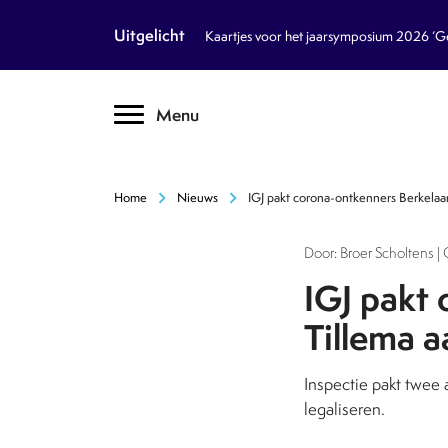
article
Nieuws
Uitgelicht
Kaartjes voor het jaarsymposium 2026 ‘Geb
inventory_2
Dossiers
chevron_right
Menu
text_format
Encyclopedie
auto_stories
Tijdschrift
chevron_right
chevron_right
Home
Nieuws
IGJ pakt corona-ontkenners Berkelaar
podcasts
Podcasts
Door: Broer Scholtens |
textsms
Over Ons
chevron_right
IGJ pakt
Tillema a
call
Contact
Inspectie pakt twee 
Volg ons op social media
legaliseren.