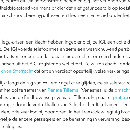
, betreft dit ‘elk beroepsmatig handelen c.q. het verlenen van ra
dheidstoestand van mens of dier dat niet gefundeerd is op toetsb
pirisch-houdbare hypothesen en theorieën, en actief onder het
ega-artsen een klacht hebben ingediend bij de IGJ, een actie d
id. De IGJ voerde telefoontjes en zette een waarschuwend persb
niet-artsen roepen op de sociale media echter om een hardere a
artsen uit het BIG-register en wel direct. Ze wijzen daarbij onde
 van Strafrecht
dat artsen verbiedt opzettelijk valse verklaringe
jkt langs de rug van Willem Engel af te glijden, de salsaleraar k
t het doktersattest van
Renate Tillema
. ‘Verlaatjes’ is de
omschr
efjes van de Eindhovense psychiater Tillema. Hij gaat er
prat op
kapje door de vertrekhallen van Schiphol heeft gebanjerd. Drie 
zien, drie keer kon hij doorlopen. In het Transavia-vliegtuig brac
riefje de andere passagiers en de bemanning in verwarring, besch
ie filmpjes.