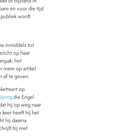
ad of bijstand in
are en voor die tijd
 publiek wordt
ie inmiddels tot
ericht op haar
anpak: het
r meer op artikel
n af te geven.
oketteert op
ijving
die Engel
dat hij op weg naar
keer heeft hij het
ht hij daarna
rijft hij met